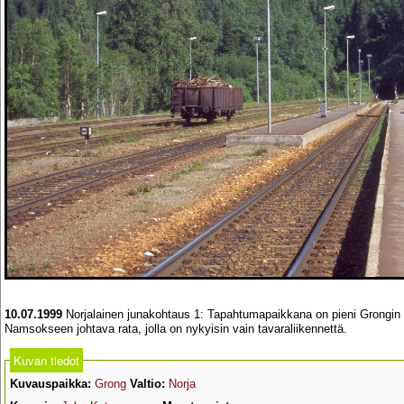
10.07.1999
Norjalainen junakohtaus 1: Tapahtumapaikkana on pieni Grongin 
Namsokseen johtava rata, jolla on nykyisin vain tavaraliikennettä.
Kuvan tiedot
Kuvauspaikka:
Grong
Valtio:
Norja