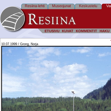
Resiina-lehti
Museojunat
Keskustelu
Va
ETUSIVU
KUVAT
KOMMENTIT
HAKU
10.07.1999 / Grong, Norja