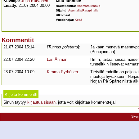
Kuvaaja:
Juha Kutvonen
Muu tunniste
Lisätty:
21.07.2004 00:00
Rautatieinfra:
Asemarakennus
Sijainti:
Asemalla/Ratapihalla
Ulkomaat
Vuodenajat:
Kesä
Kommentit
21.07.2004 15:14
[Tunnus poistettu]
:
Jalkaan menevä mäennyppyl
(Pohojanmaa)
22.07.2004 22:20
Lari Åhman
:
Hmm, taitaa noissa maisemi
tunnelitkin lienevät varmas
23.07.2004 10:09
Kimmo Pyrhönen
:
Tietyillä radoilla on paljon
muotoja hyväkseen. Norjast
Norjan På Spåret niistä aika
Kirjoita kommentti
Sinun täytyy
kirjautua sisään
, jotta voit kirjoittaa kommentteja!
Sivu