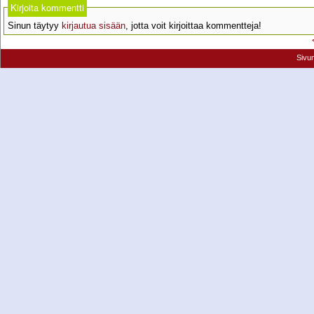
Kirjoita kommentti
Sinun täytyy
kirjautua sisään
, jotta voit kirjoittaa kommentteja!
Sivu