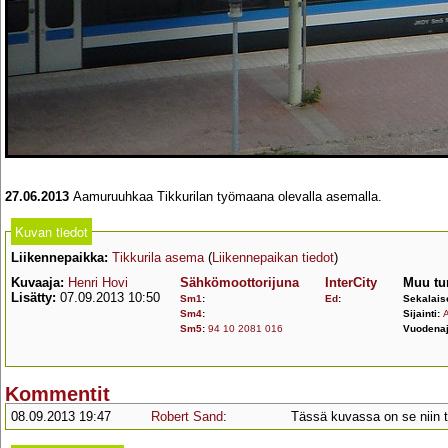
27.06.2013
Aamuruuhkaa Tikkurilan työmaana olevalla asemalla.
Kuvan tiedot
Liikennepaikka:
Tikkurila asema
(
Liikennepaikan tiedot
)
Kuvaaja:
Henri Hovi
Sähkömoottorijuna
InterCity
Muu tu
Lisätty:
07.09.2013 10:50
Sm1
:
Ed
:
Sekalais
Sm4
:
Sijainti:
A
Sm5
:
94 10 2081 016
Vuodenaj
Kommentit
08.09.2013 19:47
Robert Sand
:
Tässä kuvassa on se niin ty