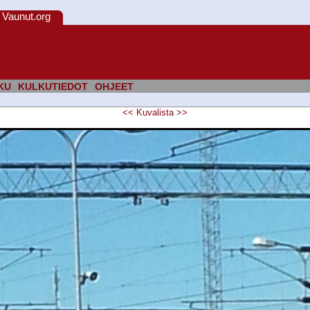
Vaunut.org
KU
KULKUTIEDOT
OHJEET
<<
Kuvalista
>>