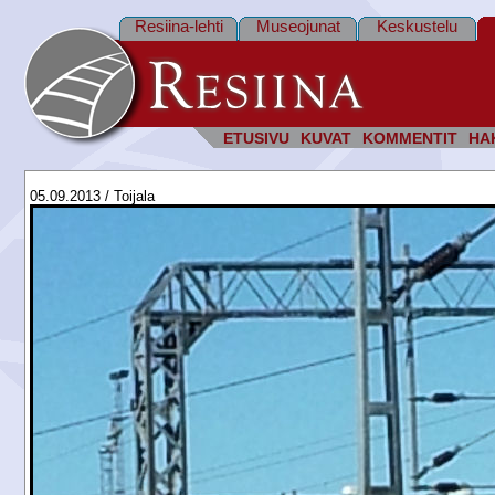
Resiina-lehti
Museojunat
Keskustelu
ETUSIVU
KUVAT
KOMMENTIT
HA
05.09.2013 / Toijala