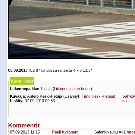
05.09.2013
IC2 87 lähdössä raiteelta 4 klo 13.34.
Kuvan tiedot
Liikennepaikka:
Toijala
(
Liikennepaikan tiedot
)
Kuvaaja:
Antero Keski-Petäjä (Lisännyt:
Timo Keski-Petäjä
)
Sähköv
Lisätty:
07.09.2013 09:53
Sr2
:
Kommentit
07.09.2013 11:15
Pauli Kyllönen
:
Salonkivaunu A41
http