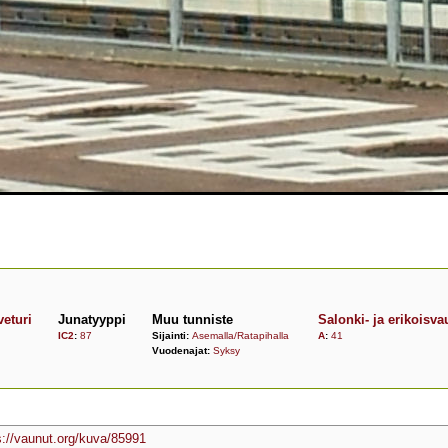
eturi
Junatyyppi
Muu tunniste
Salonki- ja erikoisva
IC2
:
87
Sijainti:
Asemalla/Ratapihalla
A
:
41
Vuodenajat:
Syksy
s://vaunut.org/kuva/85991