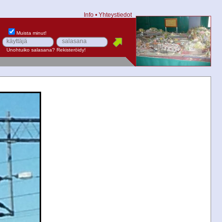
Info
•
Yhteystiedot
Muista minut!
Unohtuiko salasana?
Rekisteröidy!