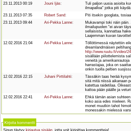
23.11.2013 00:19
Jouni Ijäs
:
Tuli paljon uusia asioita 
ilmapalloa" jotka piti käyd
23.11.2013 07:35
Robert Sand
:
Piti itsekin googlata, tosiaa
23.11.2013 09:44
Ari-Pekka Lanne
:
Mukavampi toki näin päin. 
ilmailupuolen "ei aivan täys
sellaisista, kannattaa ha
Laajemman kuvan tavoittelijo
12.02.2016 21:04
Ari-Pekka Lanne
:
Töllöttimessä näytettiin e
dreamlandmäisen peltihangaa
http://www.ruutu.fi/video/
sisällään piilottelemista s
veneitä ja amerikanrautoja 
harrastajaa, joka on saatta
onkin tuolla peltien suojis
12.02.2016 22:15
Juhani Pirttilahti
:
Tässäkin taas herää kysymys
sitä mitä niissä aikanaan p
katettua raidetilaa. Oikeas
kattoa pään päälle ja veturit
12.02.2016 22:41
Ari-Pekka Lanne
:
Ehkä tämän asian suhteen ot
koko asia edes mieleen. Ra
monet muutkin tahot himoit
monessakin mielessä varsin 
Kirjoita kommentti
Sinun täytyy
kirjautua sisään
, jotta voit kirjoittaa kommentteja!