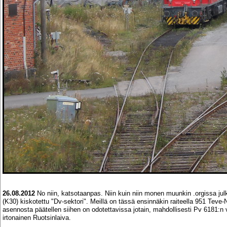
26.08.2012
No niin, katsotaanpas. Niin kuin niin monen muunkin .orgissa j
(K30) kiskotettu "Dv-sektori". Meillä on tässä ensinnäkin raiteella 951 Teve
asennosta päätellen siihen on odotettavissa jotain, mahdollisesti Pv 6181:n v
irtonainen Ruotsinlaiva.