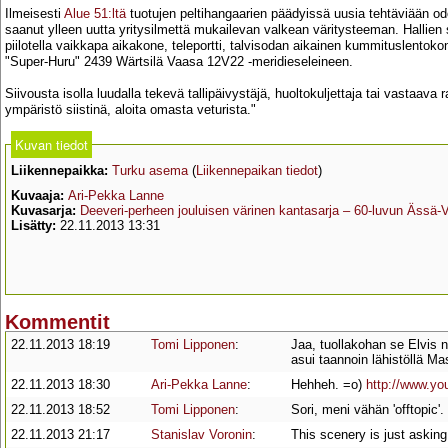
Ilmeisesti
Alue 51:ltä
tuotujen peltihangaarien päädyissä uusia tehtäviään o
saanut ylleen uutta yritysilmettä mukailevan valkean väritysteeman. Hallien s
piilotella vaikkapa aikakone, teleportti, talvisodan aikainen kummituslentoko
"Super-Huru" 2439 Wärtsilä Vaasa 12V22 -meridieseleineen.
Siivousta isolla luudalla tekevä tallipäivystäjä, huoltokuljettaja tai vastaava r
ympäristö siistinä, aloita omasta veturista."
Kuvan tiedot
Liikennepaikka:
Turku asema
(
Liikennepaikan tiedot
)
Kuvaaja:
Ari-Pekka Lanne
Kuvasarja:
Deeveri-perheen jouluisen värinen kantasarja – 60-luvun Ässä-
Lisätty:
22.11.2013 13:31
Kommentit
22.11.2013 18:19
Tomi Lipponen
:
Jaa, tuollakohan se Elvis 
asui taannoin lähistöllä M
22.11.2013 18:30
Ari-Pekka Lanne
:
Hehheh. =o)
http://www.y
22.11.2013 18:52
Tomi Lipponen
:
Sori, meni vähän 'offtopic'
22.11.2013 21:17
Stanislav Voronin
:
This scenery is just asking