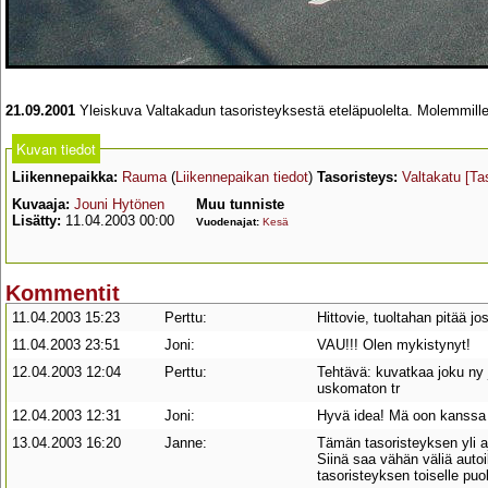
21.09.2001
Yleiskuva Valtakadun tasoristeyksestä eteläpuolelta. Molemmille
Kuvan tiedot
Liikennepaikka:
Rauma
(
Liikennepaikan tiedot
)
Tasoristeys:
Valtakatu
[Ta
Kuvaaja:
Jouni Hytönen
Muu tunniste
Lisätty:
11.04.2003 00:00
Vuodenajat:
Kesä
Kommentit
11.04.2003 15:23
Perttu:
Hittovie, tuoltahan pitää j
11.04.2003 23:51
Joni:
VAU!!! Olen mykistynyt!
12.04.2003 12:04
Perttu:
Tehtävä: kuvatkaa joku ny j
uskomaton tr
12.04.2003 12:31
Joni:
Hyvä idea! Mä oon kanssa j
13.04.2003 16:20
Janne:
Tämän tasoristeyksen yli a
Siinä saa vähän väliä autoil
tasoristeyksen toiselle puo