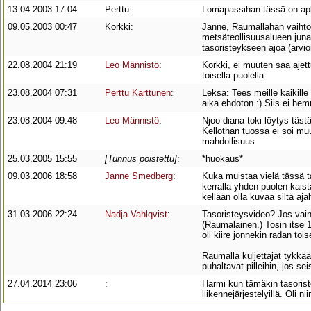
13.04.2003 17:04
Perttu:
Lomapassihan tässä on apk
09.05.2003 00:47
Korkki:
Janne, Raumallahan vaihto
metsäteollisuusalueen junat
tasoristeykseen ajoa (arvio
22.08.2004 21:19
Leo Männistö
:
Korkki, ei muuten saa ajett
toisella puolella
23.08.2004 07:31
Perttu Karttunen
:
Leksa: Tees meille kaikille
aika ehdoton :) Siis ei hem
23.08.2004 09:48
Leo Männistö
:
Njoo diana toki löytys tästä
Kellothan tuossa ei soi m
mahdollisuus
25.03.2005 15:55
[Tunnus poistettu]
:
*huokaus*
09.03.2006 18:58
Janne Smedberg
:
Kuka muistaa vielä tässä t
kerralla yhden puolen kais
kellään olla kuvaa siltä aja
31.03.2006 22:24
Nadja Vahlqvist
:
Tasoristeysvideo? Jos vain 
(Raumalainen.) Tosin itse
oli kiire jonnekin radan tois
Raumalla kuljettajat tykkää
puhaltavat pilleihin, jos sei
27.04.2014 23:06
:
Harmi kun tämäkin tasorist
liikennejärjestelyillä. Oli n