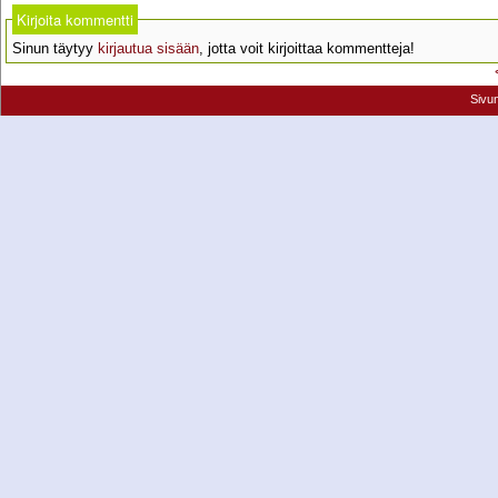
Kirjoita kommentti
Sinun täytyy
kirjautua sisään
, jotta voit kirjoittaa kommentteja!
Sivu