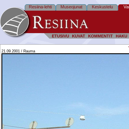
Resiina-lehti
Museojunat
Keskustelu
Va
ETUSIVU
KUVAT
KOMMENTIT
HAKU
21.09.2001 / Rauma