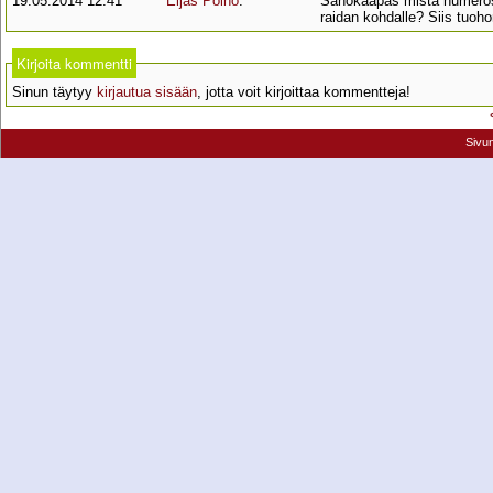
19.05.2014 12:41
Eljas Pölhö
:
Sanokaapas mistä numerosta
raidan kohdalle? Siis tuoh
Kirjoita kommentti
Sinun täytyy
kirjautua sisään
, jotta voit kirjoittaa kommentteja!
Sivu