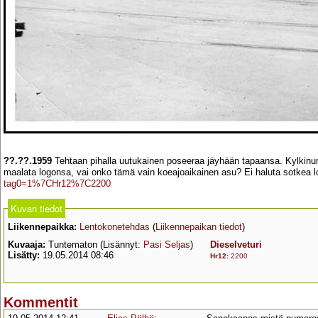
??.??.1959
Tehtaan pihalla uutukainen poseeraa jäyhään tapaansa. Kylkinume
maalata logonsa, vai onko tämä vain koeajoaikainen asu? Ei haluta sotkea l
tag0=1%7CHr12%7C2200
Kuvan tiedot
Liikennepaikka:
Lentokonetehdas
(
Liikennepaikan tiedot
)
Kuvaaja:
Tuntematon (Lisännyt:
Pasi Seljas
)
Dieselveturi
Lisätty:
19.05.2014 08:46
Hr12
:
2200
Kommentit