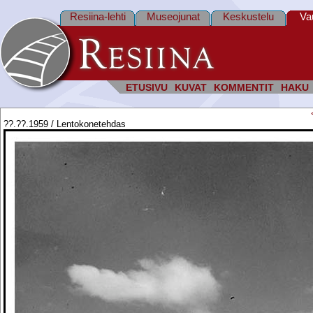
Resiina-lehti
Museojunat
Keskustelu
Va
ETUSIVU
KUVAT
KOMMENTIT
HAKU
??.??.1959 / Lentokonetehdas