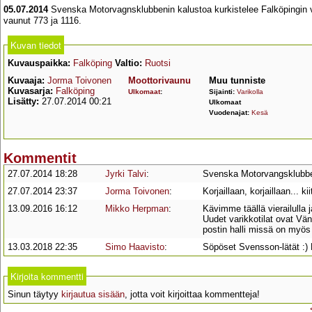
05.07.2014
Svenska Motorvagnsklubbenin kalustoa kurkistelee Falköpingin v
vaunut 773 ja 1116.
Kuvan tiedot
Kuvauspaikka:
Falköping
Valtio:
Ruotsi
Kuvaaja:
Jorma Toivonen
Moottorivaunu
Muu tunniste
Kuvasarja:
Falköping
Ulkomaat
:
Sijainti:
Varikolla
Lisätty:
27.07.2014 00:21
Ulkomaat
Vuodenajat:
Kesä
Kommentit
27.07.2014 18:28
Jyrki Talvi
:
Svenska Motorvangsklubben
27.07.2014 23:37
Jorma Toivonen
:
Korjaillaan, korjaillaan... ki
13.09.2016 16:12
Mikko Herpman
:
Kävimme täällä vierailulla 
Uudet varikkotilat ovat Vän
postin halli missä on myös
13.03.2018 22:35
Simo Haavisto
:
Söpöset Svensson-lätät :) N
Kirjoita kommentti
Sinun täytyy
kirjautua sisään
, jotta voit kirjoittaa kommentteja!