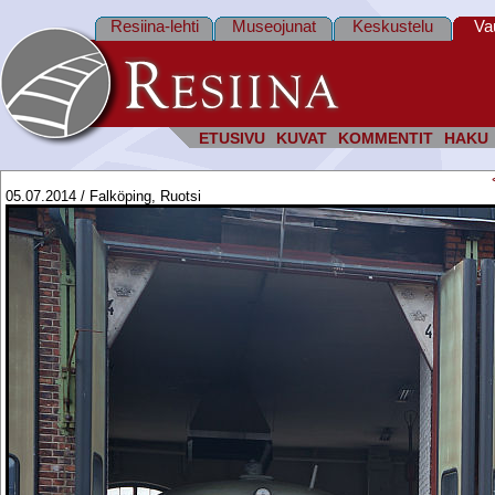
Resiina-lehti
Museojunat
Keskustelu
Va
ETUSIVU
KUVAT
KOMMENTIT
HAKU
05.07.2014 / Falköping, Ruotsi