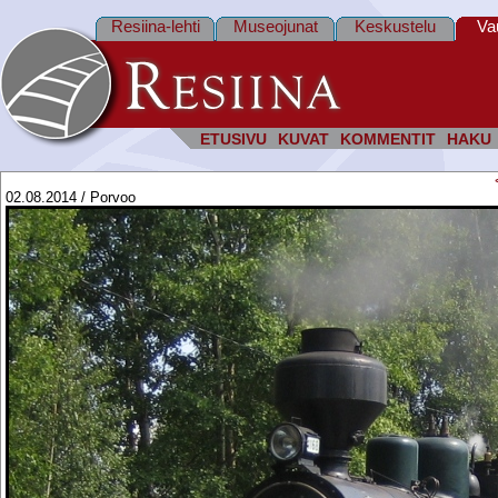
Resiina-lehti
Museojunat
Keskustelu
Va
ETUSIVU
KUVAT
KOMMENTIT
HAKU
02.08.2014 / Porvoo