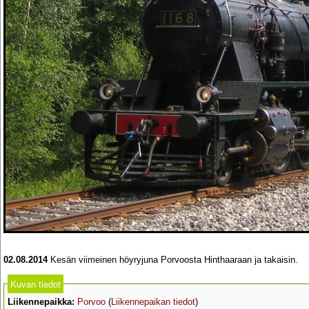
02.08.2014
Kesän viimeinen höyryjuna Porvoosta Hinthaaraan ja takaisin.
Kuvan tiedot
Liikennepaikka:
Porvoo
(
Liikennepaikan tiedot
)