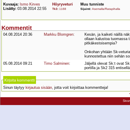
Kuvaaja:
Ismo Kirves
Höyryveturi
Muu tunniste
Lisätty:
03.08.2014 22:55
Tk3
:
1168
Sijainti:
Asemalla/Ratapihalla
Kommentit
04.08.2014 20:36
Markku Blomgren
:
Kesän, ja kaiketi näillä n
ollaan kalustoa tuomassa t
pitkäkestoisempia?
Onkohan yhtään Sk-veturia j
kunnostettua niin sehän so
05.08.2014 09:21
Timo Salminen
:
Jäljellä olevat Sk:t ovat
portilla ja Sk2 315 entisel
Kirjoita kommentti
Sinun täytyy
kirjautua sisään
, jotta voit kirjoittaa kommentteja!
Sivu