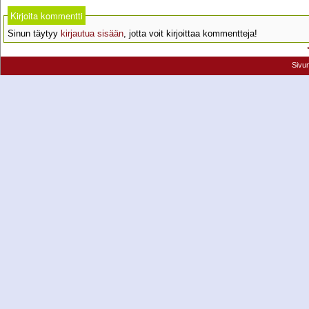
Kirjoita kommentti
Sinun täytyy
kirjautua sisään
, jotta voit kirjoittaa kommentteja!
Sivu