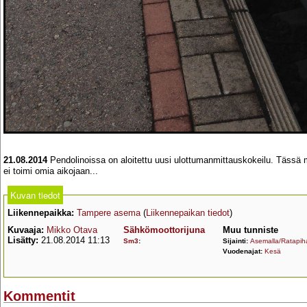
21.08.2014
Pendolinoissa on aloitettu uusi ulottumanmittauskokeilu. Tässä m
ei toimi omia aikojaan...
Kuvan tiedot
Liikennepaikka:
Tampere asema
(
Liikennepaikan tiedot
)
Kuvaaja:
Mikko Otava
Sähkömoottorijuna
Muu tunniste
Lisätty:
21.08.2014 11:13
Sm3
:
Sijainti:
Asemalla/Ratapiha
Vuodenajat:
Kesä
Kommentit