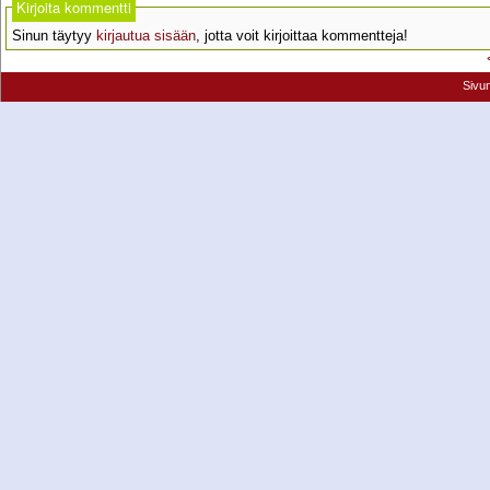
Kirjoita kommentti
Sinun täytyy
kirjautua sisään
, jotta voit kirjoittaa kommentteja!
Sivu