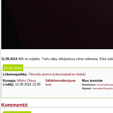
11.09.2014
Wifi on suljettu. Tuttu näky rikkijunissa viime viikkoina. Eikä viel
Kuvan tiedot
Liikennepaikka:
Tikkurila asema
(
Liikennepaikan tiedot
)
Kuvaaja:
Mikko Otava
Sähkömoottorijuna
Muu tunniste
Lisätty:
12.09.2014 13:30
Sm3
:
Sekalaiset:
Junamatkust
Sijainti:
Asemalla/Ratapiha
Kommentit