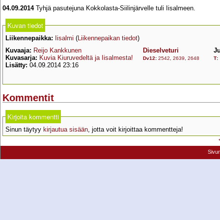
04.09.2014
Tyhjä pasutejuna Kokkolasta-Siilinjärvelle tuli Iisalmeen.
Kuvan tiedot
Liikennepaikka:
Iisalmi
(
Liikennepaikan tiedot
)
Kuvaaja:
Reijo Kankkunen
Dieselveturi
J
Kuvasarja:
Kuvia Kiuruvedeltä ja Iisalmesta!
Dv12
:
2542
,
2639
,
2648
T
:
Lisätty:
04.09.2014 23:16
Kommentit
Kirjoita kommentti
Sinun täytyy
kirjautua sisään
, jotta voit kirjoittaa kommentteja!
Sivu