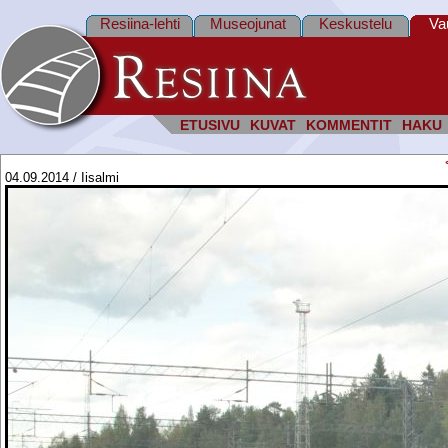
Resiina-lehti
Museojunat
Keskustelu
Va
ETUSIVU
KUVAT
KOMMENTIT
HAKU
04.09.2014 / Iisalmi