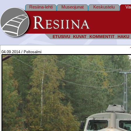
Resiina-lehti
Museojunat
Keskustelu
Va
ETUSIVU
KUVAT
KOMMENTIT
HAKU
04.09.2014 / Peltosalmi