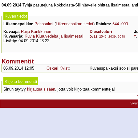
04.09.2014
Tyhjä pasutejuna Kokkolasta-Siilinjärvelle ohittaa Iisalmesta l
Kuvan tiedot
Liikennepaikka:
Peltosalmi
(
Liikennepaikan tiedot
)
Ratakm:
544+000
Kuvaaja:
Reijo Kankkunen
Dieselveturi
J
Kuvasarja:
Kuvia Kiuruvedeltä ja Iisalmesta!
Dv12
:
2542
,
2639
,
2648
T
:
Lisätty:
04.09.2014 23:22
Kommentit
05.09.2014 12:05
Oskari Kvist
:
Kuvauspaikaksi sopisi par
Kirjoita kommentti
Sinun täytyy
kirjautua sisään
, jotta voit kirjoittaa kommentteja!
Sivu