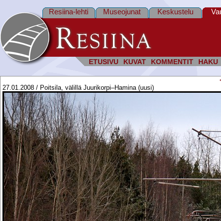
Resiina-lehti
Museojunat
Keskustelu
Va
ETUSIVU
KUVAT
KOMMENTIT
HAKU
27.01.2008 / Poitsila, välillä Juurikorpi–Hamina (uusi)