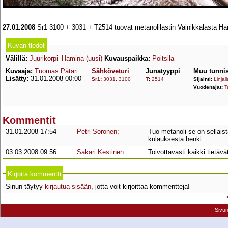
27.01.2008
Sr1 3100 + 3031 + T2514 tuovat metanolilastin Vainikkalasta 
Kuvan tiedot
Välillä:
Juurikorpi–Hamina (uusi)
Kuvauspaikka:
Poitsila
Kuvaaja:
Tuomas Pätäri
Sähköveturi
Junatyyppi
Muu tunnis
Lisätty:
31.01.2008 00:00
Sr1
:
3031
,
3100
T
:
2514
Sijainti:
Linjall
Vuodenajat:
T
Kommentit
31.01.2008 17:54
Petri Soronen
:
Tuo metanoli se on sellaist
kulauksesta henki.
03.03.2008 09:56
Sakari Kestinen
:
Toivottavasti kaikki tietävä
Kirjoita kommentti
Sinun täytyy
kirjautua sisään
, jotta voit kirjoittaa kommentteja!
Sivu