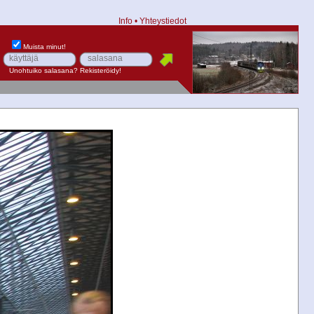
Info
•
Yhteystiedot
Muista minut!
Unohtuiko salasana?
Rekisteröidy!