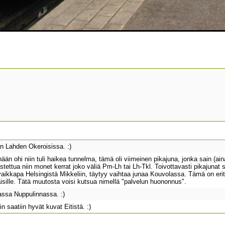
n Lahden Okeroisissa. :)
än ohi niin tuli haikea tunnelma, tämä oli viimeinen pikajuna, jonka sain (ain
tettua niin monet kerrat joko väliä Pm-Lh tai Lh-Tkl. Toivottavasti pikajunat s
vaikkapa Helsingistä Mikkeliin, täytyy vaihtaa junaa Kouvolassa. Tämä on erittä
isille. Tätä muutosta voisi kutsua nimellä "palvelun huononnus".
assa Nuppulinnassa. :)
n saatiin hyvät kuvat Eitistä. :)