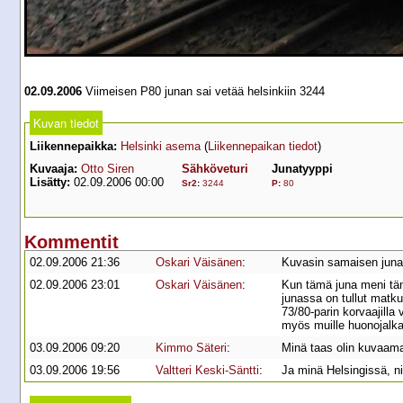
02.09.2006
Viimeisen P80 junan sai vetää helsinkiin 3244
Kuvan tiedot
Liikennepaikka:
Helsinki asema
(
Liikennepaikan tiedot
)
Kuvaaja:
Otto Siren
Sähköveturi
Junatyyppi
Lisätty:
02.09.2006 00:00
Sr2
:
3244
P
:
80
Kommentit
02.09.2006 21:36
Oskari Väisänen
:
Kuvasin samaisen juna
02.09.2006 23:01
Oskari Väisänen
:
Kun tämä juna meni tänä
junassa on tullut matkus
73/80-parin korvaajilla 
myös muille huonojalka
03.09.2006 09:20
Kimmo Säteri
:
Minä taas olin kuvaam
03.09.2006 19:56
Valtteri Keski-Säntti
:
Ja minä Helsingissä, nii