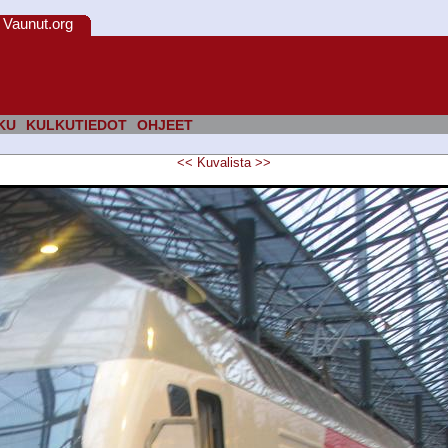
Vaunut.org
KU
KULKUTIEDOT
OHJEET
<<
Kuvalista
>>