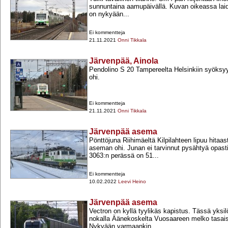
sunnuntaina aamupäivällä. Kuvan oikeassa laid
on nykyään...
Ei kommentteja
21.11.2021
Onni Tikkala
Järvenpää, Ainola
Pendolino S 20 Tampereelta Helsinkiin syöksyy
ohi.
Ei kommentteja
21.11.2021
Onni Tikkala
Järvenpää asema
Pönttöjuna Riihimäeltä Kilpilahteen lipuu hitaa
aseman ohi. Junan ei tarvinnut pysähtyä opasti
3063:n perässä on 51...
Ei kommentteja
10.02.2022
Leevi Heino
Järvenpää asema
Vectron on kyllä tyylikäs kapistus. Tässä yksi
nokalla Äänekoskelta Vuosaareen melko tasai
Nykyään varmaankin...