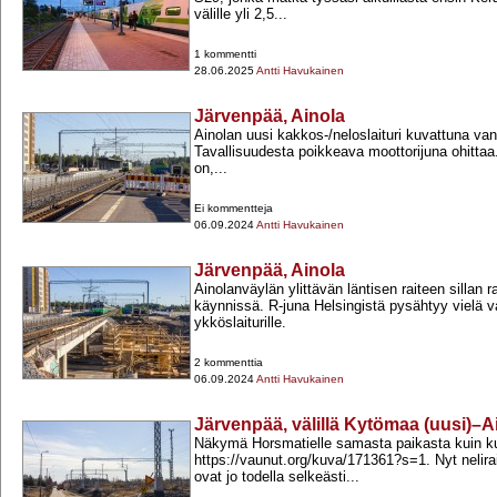
välille yli 2,5...
1 kommentti
28.06.2025
Antti Havukainen
Järvenpää, Ainola
Ainolan uusi kakkos-​/neloslaituri kuvattuna vanh
Tavallisuudesta poikkeava moottorijuna ohitta
on,...
Ei kommentteja
06.09.2024
Antti Havukainen
Järvenpää, Ainola
Ainolanväylän ylittävän läntisen raiteen sillan 
käynnissä. R-​juna Helsingistä pysähtyy vielä v
ykköslaiturille.
2 kommenttia
06.09.2024
Antti Havukainen
Järvenpää, välillä Kytömaa (uusi)–A
Näkymä Horsmatielle samasta paikasta kuin 
https://vaunut.org/kuva/171361?s=1. Nyt nelira
ovat jo todella selkeästi...