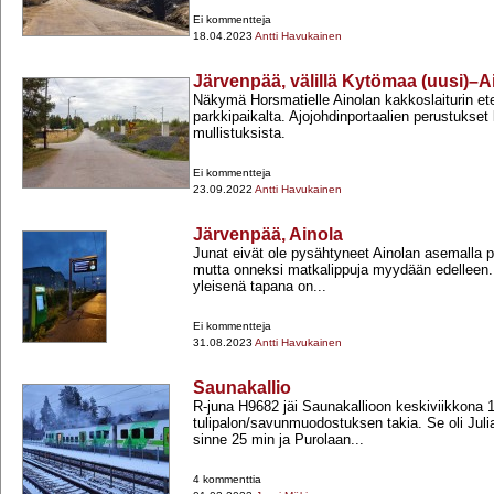
Ei kommentteja
18.04.2023
Antti Havukainen
Järvenpää, välillä Kytömaa (uusi)–A
Näkymä Horsmatielle Ainolan kakkoslaiturin e
parkkipaikalta. Ajojohdinportaalien perustukset 
mullistuksista.
Ei kommentteja
23.09.2022
Antti Havukainen
Järvenpää, Ainola
Junat eivät ole pysähtyneet Ainolan asemalla p
mutta onneksi matkalippuja myydään edelleen.
yleisenä tapana on...
Ei kommentteja
31.08.2023
Antti Havukainen
Saunakallio
R-​juna H9682 jäi Saunakallioon keskiviikkona 1
tulipalon/savunmuodostuksen takia. Se oli Ju
sinne 25 min ja Purolaan...
4 kommenttia