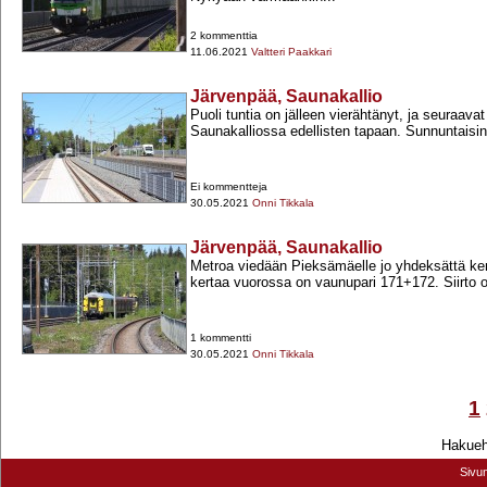
2 kommenttia
11.06.2021
Valtteri Paakkari
Järvenpää, Saunakallio
Puoli tuntia on jälleen vierähtänyt, ja seuraavat
Saunakalliossa edellisten tapaan. Sunnuntaisin 
Ei kommentteja
30.05.2021
Onni Tikkala
Järvenpää, Saunakallio
Metroa viedään Pieksämäelle jo yhdeksättä kert
kertaa vuorossa on vaunupari 171+​172. Siirto on
1 kommentti
30.05.2021
Onni Tikkala
1
Hakuehd
Sivu