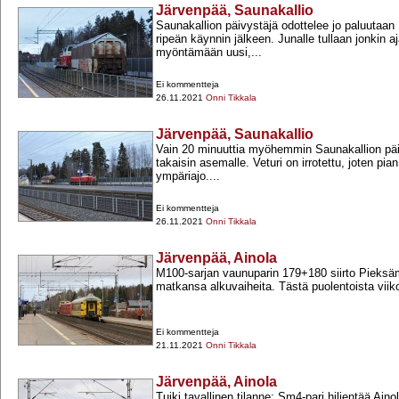
Järvenpää, Saunakallio
Saunakallion päivystäjä odottelee jo paluutaan 
ripeän käynnin jälkeen. Junalle tullaan jonkin a
myöntämään uusi,...
Ei kommentteja
26.11.2021
Onni Tikkala
Järvenpää, Saunakallio
Vain 20 minuuttia myöhemmin Saunakallion päi
takaisin asemalle. Veturi on irrotettu, joten pi
ympäriajo....
Ei kommentteja
26.11.2021
Onni Tikkala
Järvenpää, Ainola
M100-​sarjan vaunuparin 179+​180 siirto Pieksäm
matkansa alkuvaiheita. Tästä puolentoista viik
Ei kommentteja
21.11.2021
Onni Tikkala
Järvenpää, Ainola
Tuiki tavallinen tilanne: Sm4-​pari hiljentää Ain