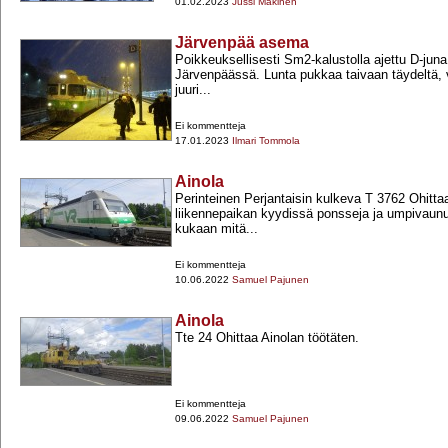
01.02.2023
Jussi Mäkinen
Järvenpää asema
Poikkeuksellisesti Sm2-​kalustolla ajettu D-​ju
Järvenpäässä. Lunta pukkaa taivaan täydeltä, 
juuri...
Ei kommentteja
17.01.2023
Ilmari Tommola
Ainola
Perinteinen Perjantaisin kulkeva T 3762 Ohitta
liikennepaikan kyydissä ponsseja ja umpivaunui
kukaan mitä...
Ei kommentteja
10.06.2022
Samuel Pajunen
Ainola
Tte 24 Ohittaa Ainolan töötäten.
Ei kommentteja
09.06.2022
Samuel Pajunen