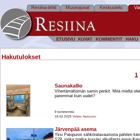
Resiina-lehti
Museojunat
Keskustelu
Va
ETUSIVU
KUVAT
KOMMENTIT
HAKU
Hakutulokset
1
Saunakallio
Vihertämättömän samin penkit. Mitä mieltä ole
paremmat kuin uudet?
9 kommenttia
19.02.2025
Veikko Hattunen
Järvenpää asema
Yksi Palopuron sähköratavauriosta pahiten kärsi
S29, jonka matka tyssäsi alkuillasta ensin Ke