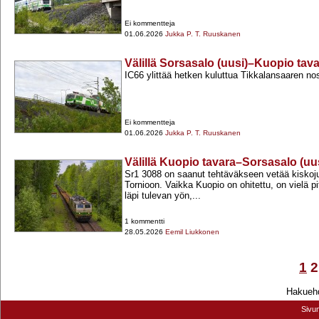
Ei kommentteja
01.06.2026
Jukka P. T. Ruuskanen
Välillä Sorsasalo (uusi)–Kuopio tav
IC66 ylittää hetken kuluttua Tikkalansaaren nos
Ei kommentteja
01.06.2026
Jukka P. T. Ruuskanen
Välillä Kuopio tavara–Sorsasalo (uu
Sr1 3088 on saanut tehtäväkseen vetää kiskoju
Tornioon. Vaikka Kuopio on ohitettu, on vielä 
läpi tulevan yön,...
1 kommentti
28.05.2026
Eemil Liukkonen
1
2
Hakuehd
Sivu