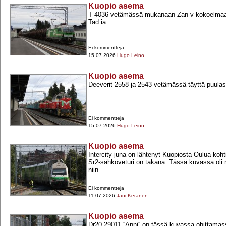
Kuopio asema
T 4036 vetämässä mukanaan Zan-​v kokoelmaa 
Tad:ia.
Ei kommentteja
15.07.2026
Hugo Leino
Kuopio asema
Deeverit 2558 ja 2543 vetämässä täyttä puulas
Ei kommentteja
15.07.2026
Hugo Leino
Kuopio asema
Intercity-​juna on lähtenyt Kuopiosta Oulua koh
Sr2-​sähköveturi on takana. Tässä kuvassa oli
niin...
Ei kommentteja
11.07.2026
Jani Keränen
Kuopio asema
Dr20 29011 ''Anni'' on tässä kuvassa ohittama