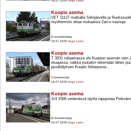
16.07.2026
Hugo Leino
Kuopio asema
VET 11127 matkalla Siilinjärvelle ja Ruokosuoll
myöhemmin ottaa mukaansa Zan-​v-​vaunuja.
Ei kommentteja
16.07.2026
Hugo Leino
Kuopio asema
T 3031 rullaamassa ohi Kuopion aseman noin 2
etuajassa, vaikka joutuikin tekemään lähes puo
pysähdyksen Kuopio Iloharjussa...
5 kommenttia
16.07.2026
Hugo Leino
Kuopio asema
Sr3 3368 vetämässä täyttä rapujunaa Pieksämä
Ei kommentteja
15.07.2026
Hugo Leino