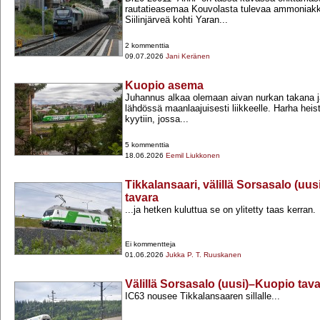
rautatieasemaa Kouvolasta tulevaa ammoniakk
Siilinjärveä kohti Yaran...
2 kommenttia
09.07.2026
Jani Keränen
Kuopio asema
Juhannus alkaa olemaan aivan nurkan takana j
lähdössä maanlaajuisesti liikkeelle. Harha hei
kyytiin, jossa...
5 kommenttia
18.06.2026
Eemil Liukkonen
Tikkalansaari, välillä Sorsasalo (uu
tavara
...ja hetken kuluttua se on ylitetty taas kerran.
Ei kommentteja
01.06.2026
Jukka P. T. Ruuskanen
Välillä Sorsasalo (uusi)–Kuopio tav
IC63 nousee Tikkalansaaren sillalle...