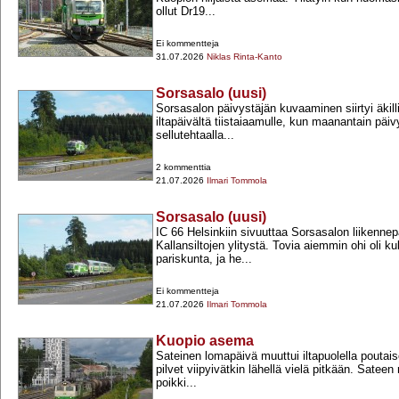
ollut Dr19...
Ei kommentteja
31.07.2026
Niklas Rinta-Kanto
Sorsasalo (uusi)
Sorsasalon päivystäjän kuvaaminen siirtyi äkill
iltapäivältä tiistaiaamulle, kun maanantain päi
sellutehtaalla...
2 kommenttia
21.07.2026
Ilmari Tommola
Sorsasalo (uusi)
IC 66 Helsinkiin sivuuttaa Sorsasalon liikennep
Kallansiltojen ylitystä. Tovia aiemmin ohi oli k
pariskunta, ja he...
Ei kommentteja
21.07.2026
Ilmari Tommola
Kuopio asema
Sateinen lomapäivä muuttui iltapuolella poutai
pilvet viipyivätkin lähellä vielä pitkään. Sate
poikki...