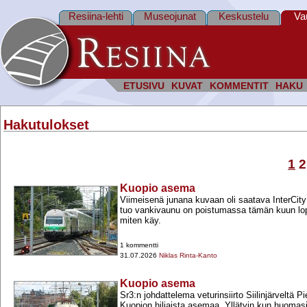
Resiina-lehti
Museojunat
Keskustelu
Va
ETUSIVU
KUVAT
KOMMENTIT
HAKU
Hakutulokset
1
2
Kuopio asema
Viimeisenä junana kuvaan oli saatava InterCi
tuo vankivaunu on poistumassa tämän kuun lop
miten käy.
1 kommentti
31.07.2026
Niklas Rinta-Kanto
Kuopio asema
Sr3:n johdattelema veturinsiirto Siilinjärveltä 
Kuopion hiljaista asemaa. Yllätyin kun huomas