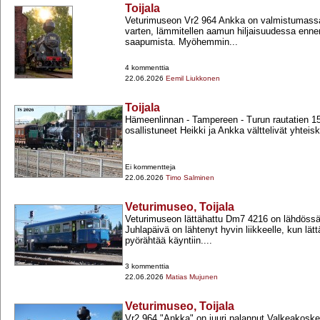
Toijala
Veturimuseon Vr2 964 Ankka on valmistumassa
varten, lämmitellen aamun hiljaisuudessa enne
saapumista. Myöhemmin...
4 kommenttia
22.06.2026
Eemil Liukkonen
Toijala
Hämeenlinnan -​ Tampereen -​ Turun rautatien 15
osallistuneet Heikki ja Ankka välttelivät yhteis
Ei kommentteja
22.06.2026
Timo Salminen
Veturimuseo, Toijala
Veturimuseon lättähattu Dm7 4216 on lähdössä
Juhlapäivä on lähtenyt hyvin liikkeelle, kun lät
pyörähtää käyntiin....
3 kommenttia
22.06.2026
Matias Mujunen
Veturimuseo, Toijala
Vr2 964 "Ankka" on juuri palannut Valkeakoskelt