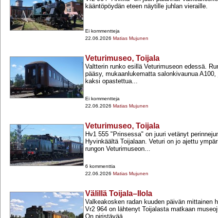
kääntöpöydän eteen näytille juhlan vieraille.
Ei kommentteja
22.06.2026
Matias Mujunen
Veturimuseo, Toijala
Valtterin runko esillä Veturimuseon edessä. Ru
pääsy, mukaanlukematta salonkivaunua A100, jo
kaksi opastettua...
Ei kommentteja
22.06.2026
Matias Mujunen
Veturimuseo, Toijala
Hv1 555 "Prinsessa" on juuri vetänyt perinnejun
Hyvinkäältä Toijalaan. Veturi on jo ajettu ympär
rungon Veturimuseon...
6 kommenttia
22.06.2026
Matias Mujunen
Välillä Toijala–Ilola
Valkeakosken radan kuuden päivän mittainen hil
Vr2 964 on lähtenyt Toijalasta matkaan museo
On piristävää...