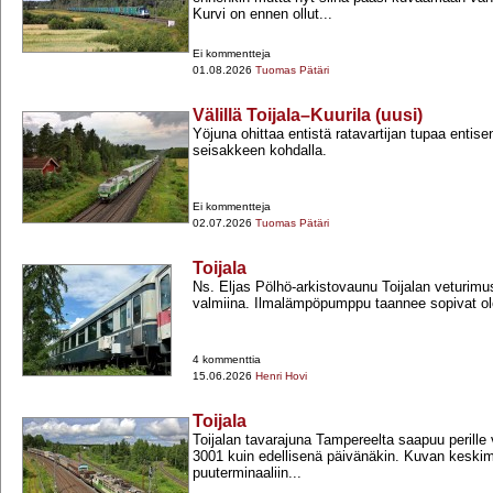
Kurvi on ennen ollut...
Ei kommentteja
01.08.2026
Tuomas Pätäri
Välillä Toijala–Kuurila (uusi)
Yöjuna ohittaa entistä ratavartijan tupaa entis
seisakkeen kohdalla.
Ei kommentteja
02.07.2026
Tuomas Pätäri
Toijala
Ns. Eljas Pölhö-​arkistovaunu Toijalan veturimuse
valmiina. Ilmalämpöpumppu taannee sopivat olot 
4 kommenttia
15.06.2026
Henri Hovi
Toijala
Toijalan tavarajuna Tampereelta saapuu perille
3001 kuin edellisenä päivänäkin. Kuvan keskim
puuterminaaliin...