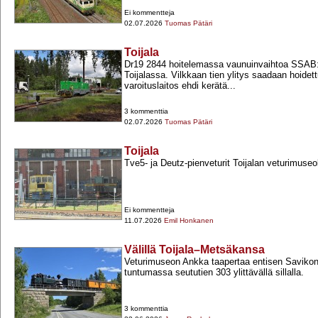
Ei kommentteja
02.07.2026
Tuomas Pätäri
Toijala
Dr19 2844 hoitelemassa vaunuinvaihtoa SSAB:n
Toijalassa. Vilkkaan tien ylitys saadaan hoidett
varoituslaitos ehdi kerätä...
3 kommenttia
02.07.2026
Tuomas Pätäri
Toijala
Tve5-​ ja Deutz-​pienveturit Toijalan veturimuseol
Ei kommentteja
11.07.2026
Emil Honkanen
Välillä Toijala–Metsäkansa
Veturimuseon Ankka taapertaa entisen Saviko
tuntumassa seututien 303 ylittävällä sillalla.
3 kommenttia