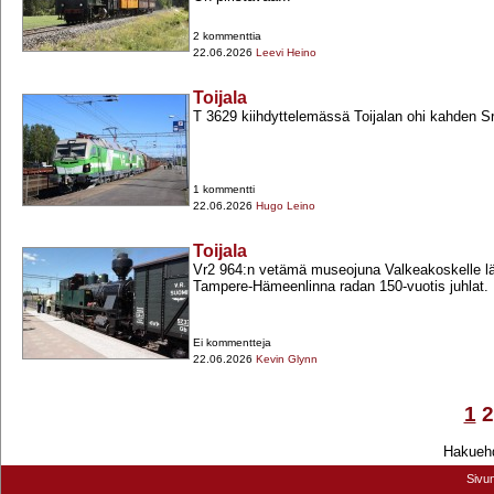
2 kommenttia
22.06.2026
Leevi Heino
Toijala
T 3629 kiihdyttelemässä Toijalan ohi kahden Sr
1 kommentti
22.06.2026
Hugo Leino
Toijala
Vr2 964:n vetämä museojuna Valkeakoskelle läh
Tampere-​Hämeenlinna radan 150-​vuotis juhlat.
Ei kommentteja
22.06.2026
Kevin Glynn
1
2
Hakuehd
Sivu