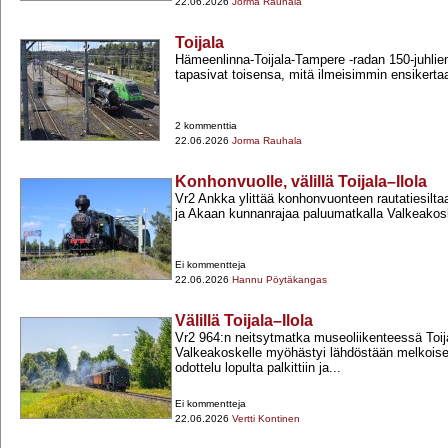
22.06.2026
Jorma Rauhala
Toijala
Hämeenlinna-​Toijala-​Tampere -​radan 150-​juhl
tapasivat toisensa, mitä ilmeisimmin ensikertaa,
2 kommenttia
22.06.2026
Jorma Rauhala
Konhonvuolle, välillä Toijala–Ilola
Vr2 Ankka ylittää konhonvuonteen rautatiesilt
ja Akaan kunnanrajaa paluumatkalla Valkeakoske
Ei kommentteja
22.06.2026
Hannu Pöytäkangas
Välillä Toijala–Ilola
Vr2 964:n neitsytmatka museoliikenteessä Toij
Valkeakoskelle myöhästyi lähdöstään melkoisest
odottelu lopulta palkittiin ja...
Ei kommentteja
22.06.2026
Vertti Kontinen