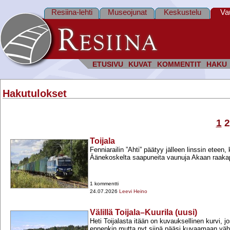
Resiina-lehti
Museojunat
Keskustelu
Va
ETUSIVU
KUVAT
KOMMENTIT
HAKU
Hakutulokset
1
2
Toijala
Fenniarailin ”Ahti” päätyy jälleen linssin eteen,
Äänekoskelta saapuneita vaunuja Akaan raakap
1 kommentti
24.07.2026
Leevi Heino
Välillä Toijala–Kuurila (uusi)
Heti Toijalasta itään on kuvauksellinen kurvi, j
ennenkin mutta nyt siinä pääsi kuvaamaan vä