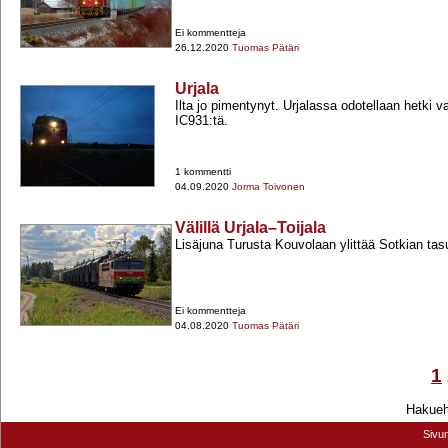
Ei kommentteja
26.12.2020
Tuomas Pätäri
Urjala
Ilta jo pimentynyt. Urjalassa odotellaan hetki 
IC931:tä.
1 kommentti
04.09.2020
Jorma Toivonen
Välillä Urjala–Toijala
Lisäjuna Turusta Kouvolaan ylittää Sotkian tas
Ei kommentteja
04.08.2020
Tuomas Pätäri
1
Hakuehd
Sivu