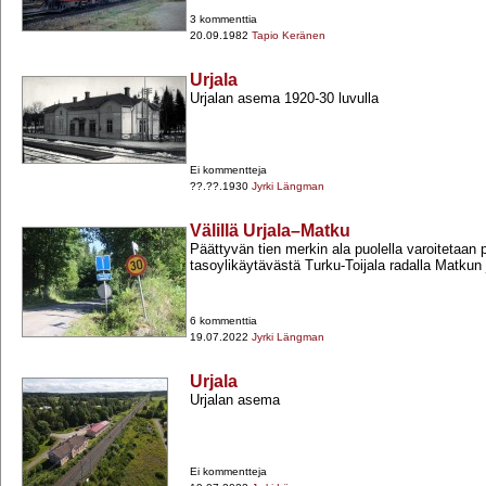
3 kommenttia
20.09.1982
Tapio Keränen
Urjala
Urjalan asema 1920-​30 luvulla
Ei kommentteja
??.??.1930
Jyrki Längman
Välillä Urjala–Matku
Päättyvän tien merkin ala puolella varoitetaan 
tasoylikäytävästä Turku-​Toijala radalla Matkun j
6 kommenttia
19.07.2022
Jyrki Längman
Urjala
Urjalan asema
Ei kommentteja