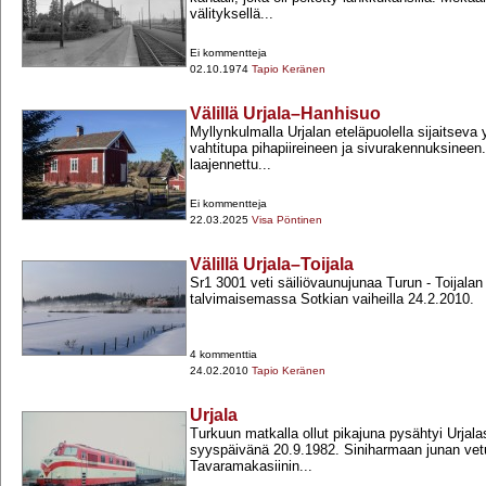
välityksellä...
Ei kommentteja
02.10.1974
Tapio Keränen
Välillä Urjala–Hanhisuo
Myllynkulmalla Urjalan eteläpuolella sijaitseva
vahtitupa pihapiireineen ja sivurakennuksinee
laajennettu...
Ei kommentteja
22.03.2025
Visa Pöntinen
Välillä Urjala–Toijala
Sr1 3001 veti säiliövaunujunaa Turun -​ Toijalan 
talvimaisemassa Sotkian vaiheilla 24.2.2010.
4 kommenttia
24.02.2010
Tapio Keränen
Urjala
Turkuun matkalla ollut pikajuna pysähtyi Urja
syyspäivänä 20.9.1982. Siniharmaan junan vetu
Tavaramakasiinin...