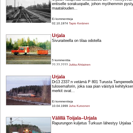
entiselle sorakuopalle, johon myöhemmin pystyte
maatalouden...
Ei kommentteja
02.10.1974
Tapio Keränen
Urjala
Sivuraiteella on tilaa odotella
5 kommenttia
??.??.????
Jukka Ahtiainen
Urjala
Dr13 2337:n vetämä P 801 Turusta Tampereelle 
tulosemaforin, joka saa pian väistyä kehitykse
merkit ovat...
Ei kommentteja
10.04.1999
Juha Kutvonen
Välillä Toijala–Urjala
Rapurungon kuljetus Turkuun lähestyy Urjalaa T