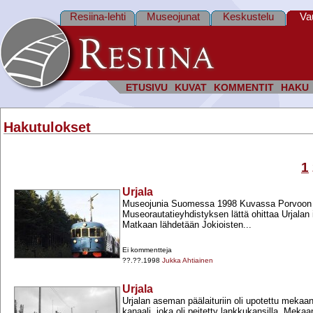
Resiina-lehti
Museojunat
Keskustelu
Va
ETUSIVU
KUVAT
KOMMENTIT
HAKU
Hakutulokset
1
Urjala
Museojunia Suomessa 1998 Kuvassa Porvoon
Museorautatieyhdistyksen lättä ohittaa Urjalan i
Matkaan lähdetään Jokioisten...
Ei kommentteja
??.??.1998
Jukka Ahtiainen
Urjala
Urjalan aseman päälaituriin oli upotettu mekaan
kanaali, joka oli peitetty lankkukansilla. Mekaa