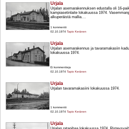
Urjala
Urjalan asemarakennuksen edustalla oli 16-​pai
kampiasetinlaite lokakuussa 1974. Vasemmanpu
alkuperäistä mallia....
1 kommentti
02.10.1974
Tapio Keränen
Urjala
Urjalan asemarakennus ja tavaramakasiin kadu
lokakuussa 1974.
Ei kommentteja
02.10.1974
Tapio Keränen
Urjala
Urjalan tavaramakasiini lokakuussa 1974.
1 kommentti
02.10.1974
Tapio Keränen
Urjala
Urjalan ratapihaa lokakuussa 1974. Risteysvaih