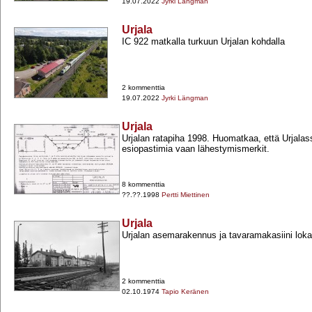
19.07.2022
Jyrki Längman
Urjala
IC 922 matkalla turkuun Urjalan kohdalla
2 kommenttia
19.07.2022
Jyrki Längman
Urjala
Urjalan ratapiha 1998. Huomatkaa, että Urjalass
esiopastimia vaan lähestymismerkit.
8 kommenttia
??.??.1998
Pertti Miettinen
Urjala
Urjalan asemarakennus ja tavaramakasiini lok
2 kommenttia
02.10.1974
Tapio Keränen