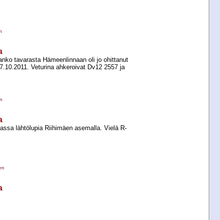
n
a
nko tavarasta Hämeenlinnaan oli jo ohittanut
.10.2011. Veturina ahkeroivat Dv12 2557 ja
n
a
ssa lähtölupia Riihimäen asemalla. Vielä R-​
en
a