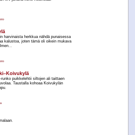
sto
ylä
n harvinaista herkkua nähdä punaisessa
aa kalustoa, joten tämä oli oikein mukava
lmen...
sto
ski–Koivukylä
runko puikkelehtii siltojen ali taittaen
volaa. Taustalla kohoaa Koivukylän
ppu.
la
lmalaan.