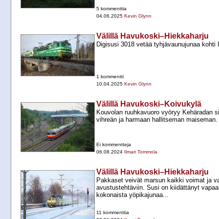
5 kommenttia
04.06.2025
Kevin Glynn
Välillä Havukoski–Hiekkaharju
Digisusi 3018 vetää tyhjävaunujunaa kohti I
1 kommentti
10.04.2025
Kevin Glynn
Välillä Havukoski–Koivukylä
Kouvolan ruuhkavuoro vyöryy Kehäradan sil
vihreän ja harmaan hallitseman maiseman.
Ei kommentteja
06.08.2024
Ilmari Tommola
Välillä Havukoski–Hiekkaharju
Pakkaset veivät marsun kaikki voimat ja v
avustustehtäviin. Susi on kiidättänyt vap
kokonaista yöpikajunaa...
11 kommenttia