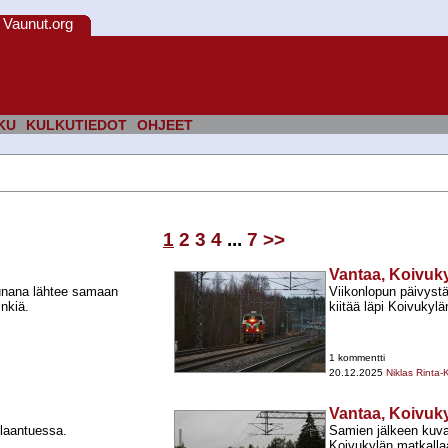
Vaunut.org
KU
KULKUTIEDOT
OHJEET
1
2
3
4
...
7
>>
Vantaa, Koivuk
junana lähtee samaan
Viikonlopun päivystä
nkiä.
kiitää läpi Koivukyl
1 kommentti
20.12.2025
Niklas Rinta-
Vantaa, Koivuk
laantuessa.
Samien jälkeen kuva
Koivukylän matkalla