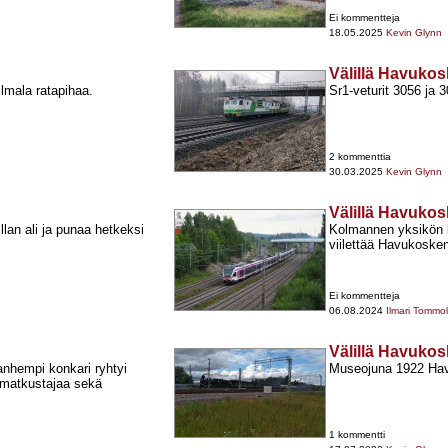
Ei kommentteja
18.05.2025
Kevin Glynn
Välillä Havuko
lmala ratapihaa.
Sr1-​veturit 3056 ja
2 kommenttia
30.03.2025
Kevin Glynn
Välillä Havuko
lan ali ja punaa hetkeksi
Kolmannen yksikön l
viilettää Havukosken
Ei kommentteja
06.08.2024
Ilmari Tommo
Välillä Havukos
anhempi konkari ryhtyi
Museojuna 1922 Havu
aamatkustajaa sekä
1 kommentti