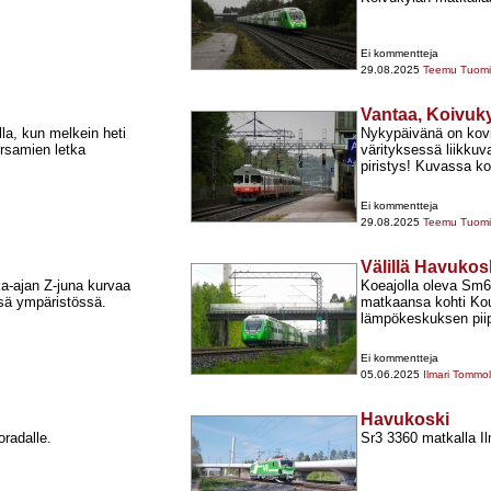
Ei kommentteja
29.08.2025
Teemu Tuomi
Vantaa, Koivuk
la, kun melkein heti
Nykypäivänä on kovi
rsamien letka
värityksessä liikkuv
piristys! Kuvassa ko
Ei kommentteja
29.08.2025
Teemu Tuomi
Välillä Havuko
a-​ajan Z-​juna kurvaa
Koeajolla oleva Sm6-​
ssä ympäristössä.
matkaansa kohti Kou
lämpökeskuksen pii
Ei kommentteja
05.06.2025
Ilmari Tommo
Havukoski
oradalle.
Sr3 3360 matkalla I