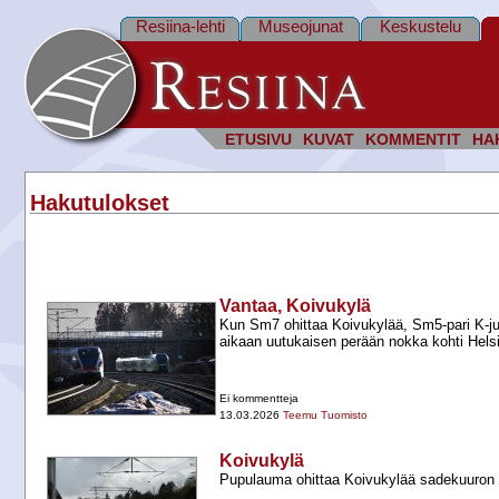
Resiina-lehti
Museojunat
Keskustelu
ETUSIVU
KUVAT
KOMMENTIT
HA
Hakutulokset
Vantaa, Koivukylä
Kun Sm7 ohittaa Koivukylää, Sm5-​pari K-​
aikaan uutukaisen perään nokka kohti Helsi
Ei kommentteja
13.03.2026
Teemu Tuomisto
Koivukylä
Pupulauma ohittaa Koivukylää sadekuuron 