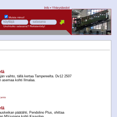
Info
•
Yhteystiedot
Muista minut!
Unohtuiko salasana?
Rekisteröidy!
ylä
jän vaihto, tällä kertaa Tampereelta. Dv12 2507
än asemaa kohti Ilmalaa.
Kanto
ylä
uskeikan päätähti, Pendolino Plus, ohittaa
an MV-​junana kohti Kouvolaa.