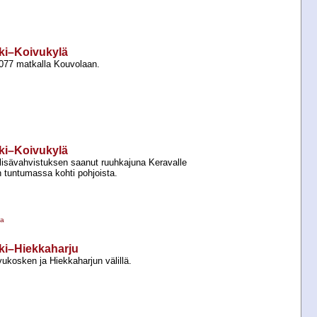
ski–Koivukylä
 3077 matkalla Kouvolaan.
ski–Koivukylä
isävahvistuksen saanut ruuhkajuna Keravalle
 tuntumassa kohti pohjoista.
la
ki–Hiekkaharju
kosken ja Hiekkaharjun välillä.