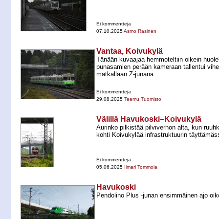
Ei kommentteja
07.10.2025
Asmo Rasinen
Vantaa, Koivukylä
Tänään kuvaajaa hemmoteltiin oikein huolel
punasamien perään kameraan tallentui vihe
matkallaan Z-​junana...
Ei kommentteja
29.08.2025
Teemu Tuomisto
Välillä Havukoski–Koivukylä
Aurinko pilkistää pilviverhon alta, kun ruuhk
kohti Koivukylää infrastruktuurin täyttämä
Ei kommentteja
05.06.2025
Ilmari Tommola
Havukoski
Pendolino Plus -​junan ensimmäinen ajo oik