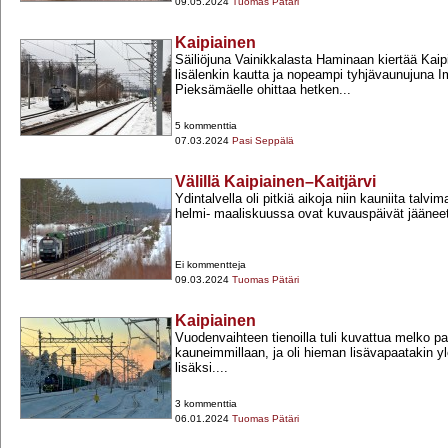
09.05.2024
Tuomas Pätäri
Kaipiainen
Säiliöjuna Vainikkalasta Haminaan kiertää Kai
lisälenkin kautta ja nopeampi tyhjävaunujuna I
Pieksämäelle ohittaa hetken...
5 kommenttia
07.03.2024
Pasi Seppälä
Välillä Kaipiainen–Kaitjärvi
Ydintalvella oli pitkiä aikoja niin kauniita talvi
helmi-​ maaliskuussa ovat kuvauspäivät jäänee
Ei kommentteja
09.03.2024
Tuomas Pätäri
Kaipiainen
Vuodenvaihteen tienoilla tuli kuvattua melko palj
kauneimmillaan, ja oli hieman lisävapaatakin y
lisäksi....
3 kommenttia
06.01.2024
Tuomas Pätäri