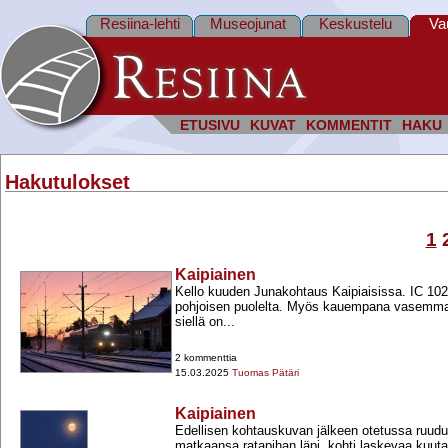
Resiina-lehti
Museojunat
Keskustelu
Va
ETUSIVU
KUVAT
KOMMENTIT
HAKU
Hakutulokset
1
Kaipiainen
Kello kuuden Junakohtaus Kaipiaisissa. IC 10
pohjoisen puolelta. Myös kauempana vasemmalla
siellä on...
2 kommenttia
15.03.2025
Tuomas Pätäri
Kaipiainen
Edellisen kohtauskuvan jälkeen otetussa ruudu
matkaansa ratapihan läpi, kohti laskevaa kuut