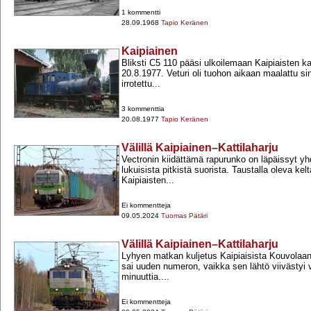
1 kommentti
28.09.1968
Tapio Keränen
Kaipiainen
Bliksti C5 110 pääsi ulkoilemaan Kaipiaisten k
20.8.1977. Veturi oli tuohon aikaan maalattu sini
irrotettu...
3 kommenttia
20.08.1977
Tapio Keränen
Välillä Kaipiainen–Kattilaharju
Vectronin kiidättämä rapurunko on läpäissyt y
lukuisista pitkistä suorista. Taustalla oleva ke
Kaipiaisten...
Ei kommentteja
09.05.2024
Tuomas Pätäri
Välillä Kaipiainen–Kattilaharju
Lyhyen matkan kuljetus Kaipiaisista Kouvolaan
sai uuden numeron, vaikka sen lähtö viivästyi
minuuttia....
Ei kommentteja