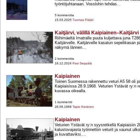
työntöjuhtanaan. Vosslohin tehdas...
5 kommenttia
15.03.2025
Tuomas Pätäri
Kaitjärvi, välillä Kaipiainen–Kaitjärvi
Riihimäeltä Imatralle puuta kuljettava juna T2
Kaitjärvelle. Kaitjärvelle kasatun sepelikasan 
näkymä lännen...
2 kommenttia
16.12.2024
Pasi Seppälä
Kaipiainen
Toinen Suomessa rakennettu veturi A5 58 oli p
Kaipiaisissa 28.9.1968. Veturien Ystävät ry:n re
kuvassa oikealla.
1 kommentti
28.09.1968
Tapio Keränen
Kaipiainen
Veturien Ystävät ry:n syysretkellä Kaipiaisiin 
kalustovajasta työnnettiin veturit ja vaunut ulk
ja kuvattaviksi....