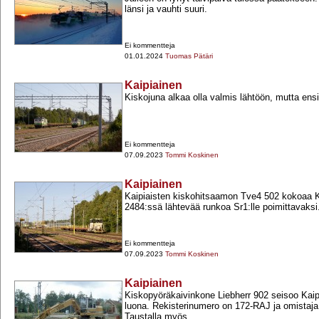
länsi ja vauhti suuri.
Ei kommentteja
01.01.2024
Tuomas Pätäri
Kaipiainen
Kiskojuna alkaa olla valmis lähtöön, mutta en
Ei kommentteja
07.09.2023
Tommi Koskinen
Kaipiainen
Kaipiaisten kiskohitsaamon Tve4 502 kokoaa 
2484:ssä lähtevää runkoa Sr1:lle poimittavaksi
Ei kommentteja
07.09.2023
Tommi Koskinen
Kaipiainen
Kiskopyöräkaivinkone Liebherr 902 seisoo Kai
luona. Rekisterinumero on 172-​RAJ ja omistaja 
Taustalla myös...