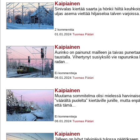
Kaipiainen
Sinivalas kiertää saarta ja hönkii hiiltä keuhko
uljas asema viettää hiljaiseloa talven varjoissa.
2 kommenttia
01.01.2024
Tuomas Pätäri
Kaipiainen
Aurinko on painunut mailleen ja taivas punerta
taustalla. Vihertynyt susiyksilö vie rapurunko
radan...
Ei kommentteja
06.01.2024
Tuomas Pätäri
Kaipiainen
Muutama sommitelma olisi mielessä harvinais
"väärältä puolelta" kiertäville junille, mutta en
että tämä...
Ei kommentteja
06.01.2024
Tuomas Pätäri
Kaipiainen
Jälleen on lyhyt talvipäivä tulossa päätökseen.