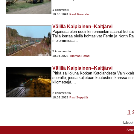
1 kommentti
10.08.1991
Pauli Ruonala
Välillä Kaipiainen–Kaitjärvi
Pajarissa olen useinkin ennenkin saanut kohta
Tällä kertaa siellä kohtasivat Ferrin ja North Ra
molemmissa...
5 kommenttia
10.04.2023
Tuomas Pätäri
Välillä Kaipiainen–Kaitjärvi
Pitkä säiliöjuna Kotkan Kotolahdesta Vainikkal
suoralle, jossa kuljetaan kuutostien kanssa rin
kilometrejä....
2 kommenttia
18.03.2023
Pasi Seppälä
1
Hakuehd
Sivu