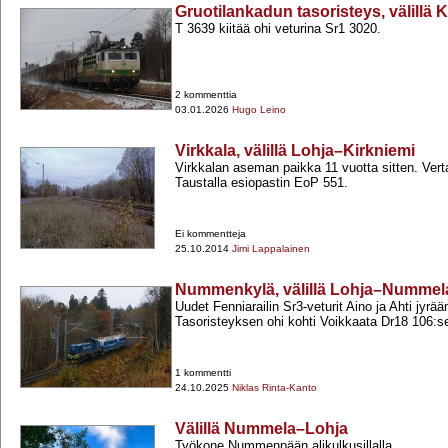
Gruotilankadun tasoristeys, välillä 
T 3639 kiitää ohi veturina Sr1 3020.
2 kommenttia
03.01.2026
Hugo Leino
Virkkala, välillä Lohja–Kirkniemi
Virkkalan aseman paikka 11 vuotta sitten. Ver
Taustalla esiopastin EoP 551.
Ei kommentteja
25.10.2014
Jimi Lappalainen
Nummenkylä, välillä Lohja–Nummel
Uudet Fenniarailin Sr3-​veturit Aino ja Ahti j
Tasoristeyksen ohi kohti Voikkaata Dr18 106:s
1 kommentti
24.10.2025
Niklas Rinta-Kanto
Välillä Nummela–Lohja
Työkone Nummenpään alikulkusillalla.