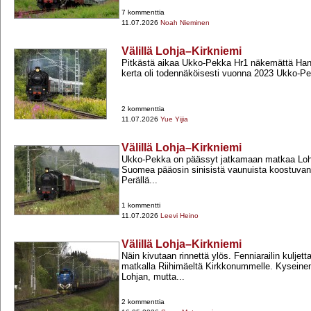
7 kommenttia
11.07.2026
Noah Nieminen
Välillä Lohja–Kirkniemi
Pitkästä aikaa Ukko-​Pekka Hr1 näkemättä Hank
kerta oli todennäköisesti vuonna 2023 Ukko-​Pek
2 kommenttia
11.07.2026
Yue Yijia
Välillä Lohja–Kirkniemi
Ukko-​Pekka on päässyt jatkamaan matkaa Lohja
Suomea pääosin sinisistä vaunuista koostuvan
Perällä...
1 kommentti
11.07.2026
Leevi Heino
Välillä Lohja–Kirkniemi
Näin kivutaan rinnettä ylös. Fenniarailin kuljet
matkalla Riihimäeltä Kirkkonummelle. Kyseinen 
Lohjan, mutta...
2 kommenttia