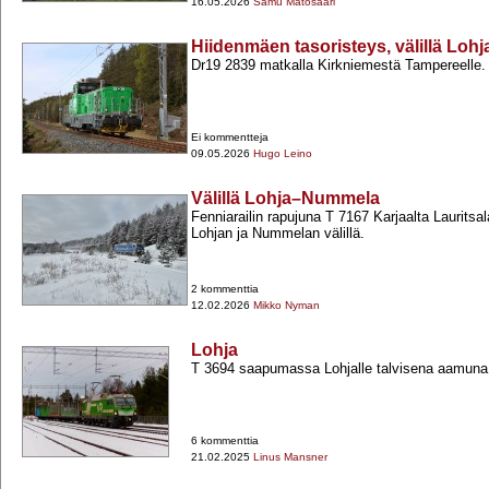
16.05.2026
Samu Matosaari
Hiidenmäen tasoristeys, välillä Lo
Dr19 2839 matkalla Kirkniemestä Tampereelle.
Ei kommentteja
09.05.2026
Hugo Leino
Välillä Lohja–Nummela
Fenniarailin rapujuna T 7167 Karjaalta Lauritsal
Lohjan ja Nummelan välillä.
2 kommenttia
12.02.2026
Mikko Nyman
Lohja
T 3694 saapumassa Lohjalle talvisena aamuna
6 kommenttia
21.02.2025
Linus Mansner