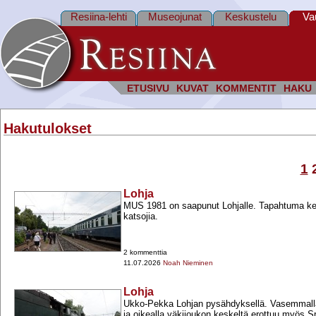
Resiina-lehti
Museojunat
Keskustelu
Va
ETUSIVU
KUVAT
KOMMENTIT
HAKU
Hakutulokset
1
Lohja
MUS 1981 on saapunut Lohjalle. Tapahtuma kerä
katsojia.
2 kommenttia
11.07.2026
Noah Nieminen
Lohja
Ukko-​Pekka Lohjan pysähdyksellä. Vasemmall
ja oikealla väkijoukon keskeltä erottuu myös Sr