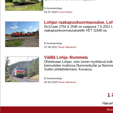
Ei kommentteja
03.07.2025
Leevi Heino
Lohjan raakapuukuormausalue, Loh
Dv12-​pari 2754 & 2546 on saapunut 7.6.2021 L
raakapuunkuormausalueelle VET 11546:na.
Ei kommentteja
07.06.2021
Noah Nieminen
Välillä Lohja–Nummela
Ohitettuaan Lohjan, noin tunnin myöhässä kul
kiemurtelee mutkissa Nummenkylän ja Nummel
Suden johdattelemana. Kuvassa...
Ei kommentteja
05.04.2025
Noah Nieminen
1
Hakuehd
Sivu