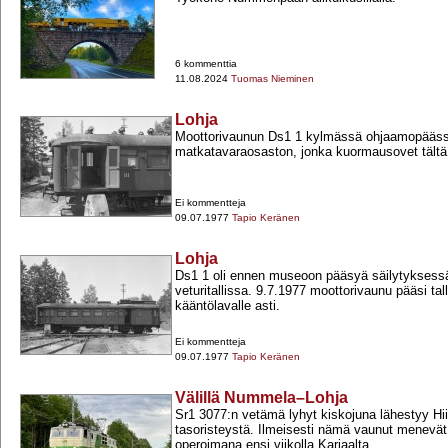
6 kommenttia
11.08.2024
Tuomas Nieminen
Lohja
Moottorivaunun Ds1 1 kylmässä ohjaamopääs
matkatavaraosaston, jonka kuormausovet tältä 
Ei kommentteja
09.07.1977
Tapio Keränen
Lohja
Ds1 1 oli ennen museoon pääsyä säilytyksess
veturitallissa. 9.7.1977 moottorivaunu pääsi tal
kääntölavalle asti.
Ei kommentteja
09.07.1977
Tapio Keränen
Välillä Nummela–Lohja
Sr1 3077:n vetämä lyhyt kiskojuna lähestyy H
tasoristeystä. Ilmeisesti nämä vaunut menevät 
operoimana ensi viikolla Karjaalta...