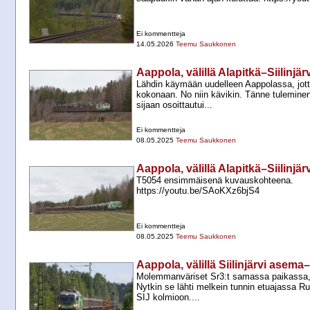
Ei kommentteja
14.05.2026
Teemu Saukkonen
Aappola, välillä Alapitkä–Siilinjä
Lähdin käymään uudelleen Aappolassa, jot
kokonaan. No niin kävikin. Tänne tulemin
sijaan osoittautui...
Ei kommentteja
08.05.2025
Teemu Saukkonen
Aappola, välillä Alapitkä–Siilinjä
T5054 ensimmäisenä kuvauskohteena.
https://youtu.be/SAoKXz6bjS4
Ei kommentteja
08.05.2025
Teemu Saukkonen
Aappola, välillä Siilinjärvi asema
Molemmanväriset Sr3:t samassa paikassa, T
Nytkin se lähti melkein tunnin etuajassa 
SIJ kolmioon....