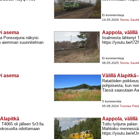
Ei kommentteja
14.05.2026
Teemu Sauk
rvi asema
Aappola, välillä
ta Ponssejuna näkyisi
Iisalmesta lähtenyt T
en aiemman suunnitelman
https://youtu.be/t7
Ei kommentteja
08.05.2025
Teemu Sauk
rvi asema
Välillä Alapitkä
Ratatöiden poikkeusj
pohjoisesta, kun nor
Tässä saavutaan Aap
5 kommenttia
05.08.2024
Tuomas Pätär
–Alapitkä
Aappola, välillä
4065 oli jälleen Sr3:lla.
Tuttu työjuna palasi 
Ruokosuolta odottamaan
Mahtoiko mennessään
https://youtu.be/ef