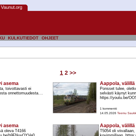
Vaunut.org
KU
KULKUTIEDOT
OHJEET
1
2
>>
rvi asema
Aappola, välillä
a, toivottavasti ei
Ponsset tulee, oletk
sesta onnettomuudesta....
selvästi käynyt kun
https://youtu.be/O
1 kommentti
14.05.2026
Teemu Sauk
rvi asema
Aappola, välillä
sä oleva T4166
T5054 oli viivallaan,
outu.be/b9FNuyQYVe0
kovimmillaan. https