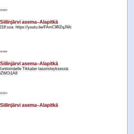
konen
 Siilinjärvi asema–Alapitkä
4218:ssa. https://youtu.be/FAmC9RZqJWc
konen
 Siilinjärvi asema–Alapitkä
ontiomäelle Tikkalan tasoristeyksessä.
j9wZWOi1A8
konen
 Siilinjärvi asema–Alapitkä