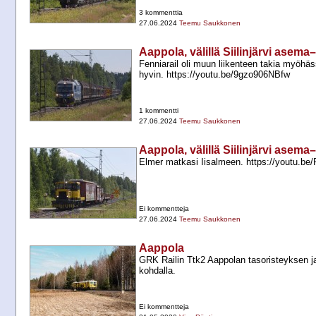
3 kommenttia
27.06.2024
Teemu Saukkonen
Aappola, välillä Siilinjärvi asema
Fenniarail oli muun liikenteen takia myöhäss
hyvin. https://youtu.be/9gzo906NBfw
1 kommentti
27.06.2024
Teemu Saukkonen
Aappola, välillä Siilinjärvi asema
Elmer matkasi Iisalmeen. https://youtu.
Ei kommentteja
27.06.2024
Teemu Saukkonen
Aappola
GRK Railin Ttk2 Aappolan tasoristeyksen j
kohdalla.
Ei kommentteja