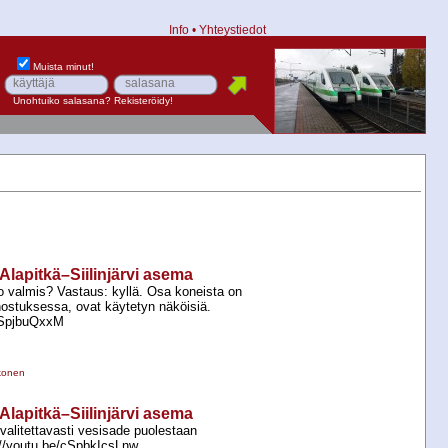
Info
•
Yhteystiedot
Muista minut!
Unohtuiko salasana?
Rekisteröidy!
 Alapitkä–Siilinjärvi asema
o valmis? Vastaus: kyllä. Osa koneista on
nostuksessa, ovat käytetyn näköisiä.
OSpjbuQxxM
konen
 Alapitkä–Siilinjärvi asema
 valitettavasti vesisade puolestaan
://youtu.be/cSpbkIcsLnw