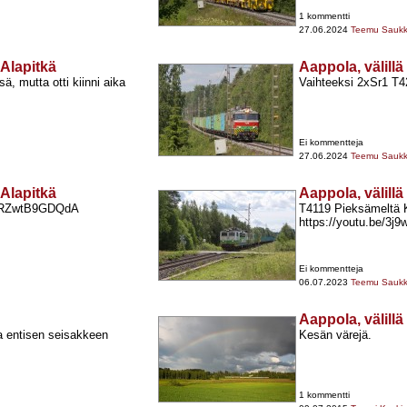
1 kommentti
27.06.2024
Teemu Sauk
–Alapitkä
Aappola, välillä
ä, mutta otti kiinni aika
Vaihteeksi 2xSr1 T
Ei kommentteja
27.06.2024
Teemu Sauk
–Alapitkä
Aappola, välillä
be/RZwtB9GDQdA
T4119 Pieksämeltä K
https://youtu.be/3
Ei kommentteja
06.07.2023
Teemu Sauk
Aappola, välillä
a entisen seisakkeen
Kesän värejä.
1 kommentti