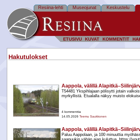
Resiina-lehti
Museojunat
Keskustelu
ETUSIVU
KUVAT
KOMMENTIT
HA
Hakutulokset
Aappola, välillä Alapitkä–Siilinjä
T54481 Ykspihlajaan pölisytti jotain valkoist
myrkyllistä. Etualalla näkyy muisto elokui
4 kommenttia
14.05.2026
Teemu Saukkonen
Aappola, välillä Alapitkä–Siilinjä
Paluu Aappolaan, ja 100 minuuttia myöhäs
saapuukin vähän ajan kuluttua. https://y