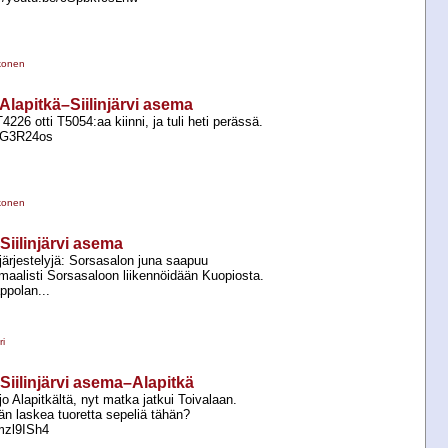
konen
 Alapitkä–Siilinjärvi asema
4226 otti T5054:aa kiinni, ja tuli heti perässä.
ZfG3R24os
konen
–Siilinjärvi asema
ärjestelyjä: Sorsasalon juna saapuu
maalisti Sorsasaloon liikennöidään Kuopiosta.
polan...
i
 Siilinjärvi asema–Alapitkä
jo Alapitkältä, nyt matka jatkui Toivalaan.
 laskea tuoretta sepeliä tähän?
Jmzl9ISh4