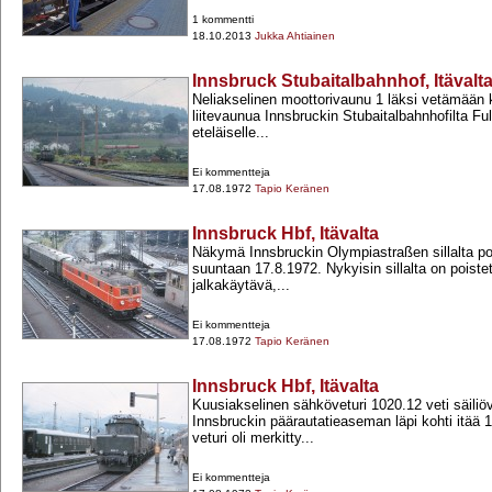
1 kommentti
18.10.2013
Jukka Ahtiainen
Innsbruck Stubaitalbahnhof, Itävalt
Neliakselinen moottorivaunu 1 läksi vetämään 
liitevaunua Innsbruckin Stubaitalbahnhofilta Fu
eteläiselle...
Ei kommentteja
17.08.1972
Tapio Keränen
Innsbruck Hbf, Itävalta
Näkymä Innsbruckin Olympiastraßen sillalta poh
suuntaan 17.8.1972. Nykyisin sillalta on poistet
jalkakäytävä,...
Ei kommentteja
17.08.1972
Tapio Keränen
Innsbruck Hbf, Itävalta
Kuusiakselinen sähköveturi 1020.12 veti säili
Innsbruckin päärautatieaseman läpi kohti itää 
veturi oli merkitty...
Ei kommentteja