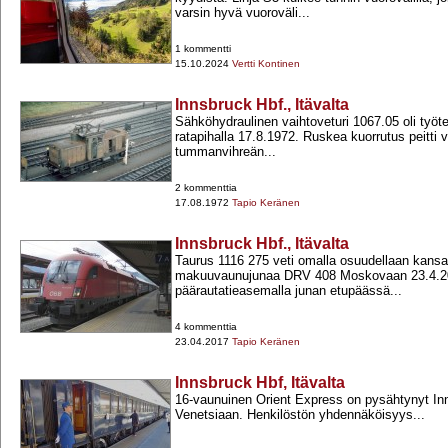
varsin hyvä vuoroväli...
1 kommentti
15.10.2024
Vertti Kontinen
Innsbruck Hbf., Itävalta
Sähköhydraulinen vaihtoveturi 1067.05 oli työt
ratapihalla 17.8.1972. Ruskea kuorrutus peitti v
tummanvihreän...
2 kommenttia
17.08.1972
Tapio Keränen
Innsbruck Hbf., Itävalta
Taurus 1116 275 veti omalla osuudellaan kansa
makuuvaunujunaa DRV 408 Moskovaan 23.4.20
päärautatieasemalla junan etupäässä...
4 kommenttia
23.04.2017
Tapio Keränen
Innsbruck Hbf, Itävalta
16-​​vaunuinen Orient Express on pysähtynyt I
Venetsiaan. Henkilöstön yhdennäköisyys...