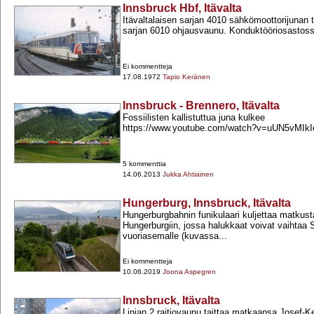
Innsbruck Hbf, Itävalta
Itävaltalaisen sarjan 4010 sähkömoottorijunan 
sarjan 6010 ohjausvaunu. Konduktööriosastossa
Ei kommentteja
17.08.1972
Tapio Keränen
Innsbruck - Brennero, Itävalta
Fossiilisten kallistuttua juna kulkee
https://www.youtube.com/watch?v=uUN5vMIk
5 kommenttia
14.06.2013
Jukka Ahtiainen
Hungerburg, Innsbruck, Itävalta
Hungerburgbahnin funikulaari kuljettaa matkust
Hungerburgiin, jossa halukkaat voivat vaihtaa
vuoriasemalle (kuvassa...
Ei kommentteja
10.06.2019
Joona Aspegren
Innsbruck, Itävalta
Linjan 2 raitiovaunu taittaa matkaansa Josef-​K