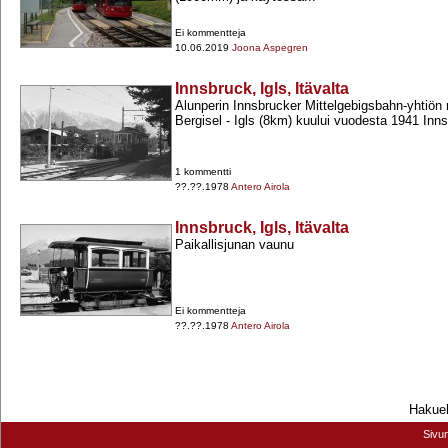
Ei kommentteja
10.06.2019
Joona Aspegren
Innsbruck, Igls, Itävalta
Alunperin Innsbrucker Mittelgebigsbahn-​yhtiön
Bergisel -​ Igls (8km) kuului vuodesta 1941 Inns
1 kommentti
??.??.1978
Antero Airola
Innsbruck, Igls, Itävalta
Paikallisjunan vaunu
Ei kommentteja
??.??.1978
Antero Airola
Hakueh
Sivu