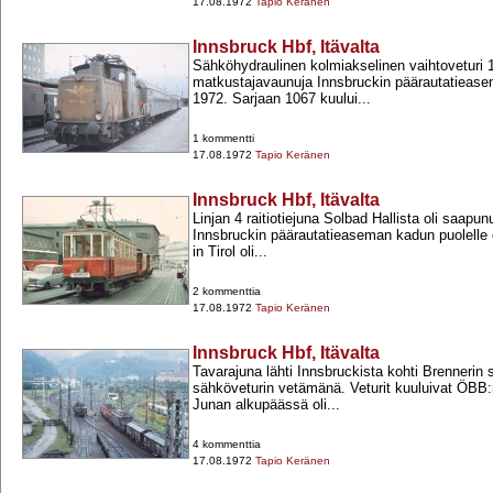
17.08.1972
Tapio Keränen
Innsbruck Hbf, Itävalta
Sähköhydraulinen kolmiakselinen vaihtoveturi 10
matkustajavaunuja Innsbruckin päärautatiease
1972. Sarjaan 1067 kuului...
1 kommentti
17.08.1972
Tapio Keränen
Innsbruck Hbf, Itävalta
Linjan 4 raitiotiejuna Solbad Hallista oli saap
Innsbruckin päärautatieaseman kadun puolelle 
in Tirol oli...
2 kommenttia
17.08.1972
Tapio Keränen
Innsbruck Hbf, Itävalta
Tavarajuna lähti Innsbruckista kohti Brennerin
sähköveturin vetämänä. Veturit kuuluivat ÖBB:
Junan alkupäässä oli...
4 kommenttia
17.08.1972
Tapio Keränen