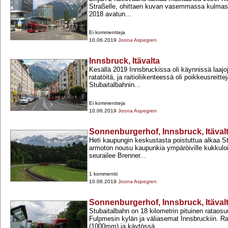
Straßelle, ohittaen kuvan vasemmassa kulma
2018 avatun...
Ei kommentteja
10.06.2019
Joona Aspegren
Innsbruck, Itävalta
Kesällä 2019 Innsbruckissa oli käynnissä laajoj
ratatöitä, ja raitioliikenteessä oli poikkeusreitt
Stubaitalbahnin...
Ei kommentteja
10.06.2019
Joona Aspegren
Sonnenburgerhof, Innsbruck, Itäval
Heti kaupungin keskustasta poistuttua alkaa St
armoton nousu kaupunkia ympäröiville kukkuloi
seurailee Brenner...
1 kommentti
10.06.2019
Joona Aspegren
Sonnenburgerhof, Innsbruck, Itäval
Stubaitalbahn on 18 kilometrin pituinen rataosu
Fulpmesin kylän ja väliasemat Innsbruckiin. R
(1000mm) ja käytössä...