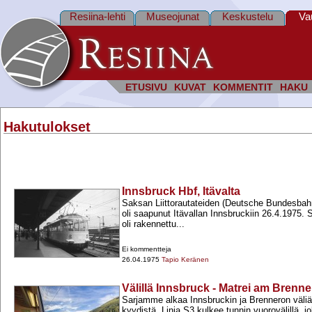
Resiina-lehti
Museojunat
Keskustelu
Va
ETUSIVU
KUVAT
KOMMENTIT
HAKU
Hakutulokset
Innsbruck Hbf, Itävalta
Saksan Liittorautateiden (Deutsche Bundesbahn
oli saapunut Itävallan Innsbruckiin 26.4.1975.
oli rakennettu...
Ei kommentteja
26.04.1975
Tapio Keränen
Välillä Innsbruck - Matrei am Brenner
Sarjamme alkaa Innsbruckin ja Brenneron väli
kyydistä. Linja S3 kulkee tunnin vuorovälillä, j