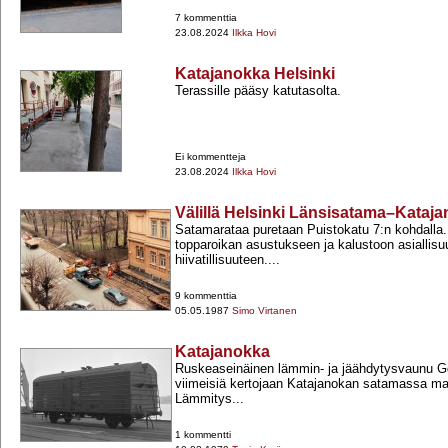
7 kommenttia
23.08.2024
Ilkka Hovi
Katajanokka Helsinki
Terassille pääsy katutasolta.
Ei kommentteja
23.08.2024
Ilkka Hovi
Välillä Helsinki Länsisatama–Kataj
Satamarataa puretaan Puistokatu 7:n kohdalla. 
topparoikan asustukseen ja kalustoon asiallisuu
hiivatillisuuteen....
9 kommenttia
05.05.1987
Simo Virtanen
Katajanokka
Ruskeaseinäinen lämmin-​ ja jäähdytysvaunu Ggi
viimeisiä kertojaan Katajanokan satamassa ma
Lämmitys...
1 kommentti