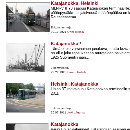
Katajanokka, Helsinki
MLNRV II 73 saapuu Katajanokan terminaalille, 
päätepysäkki. Linjakilvessä määränpääksi on ku
Rautatieasema.
Ei kommentteja
30.10.2021
Onni Tikkala
Katajanokka?
Tämä ei ole varsinainen junakuva, mutta kuva 
on ollut joka tapauksessa rautateiden palvelem
1925 Suomenlinnaan...
3 kommenttia
??.??.1925
Hannu Peltola
Helsinki, Katajanokka
Linjan 3T raitiovaunu Katajanokan terminaalin 
2011
Ei kommentteja
25.07.2011
Jyrki Längman
Katajanokka
Vaunut ovat vähenneet Katajanokan aseman ed