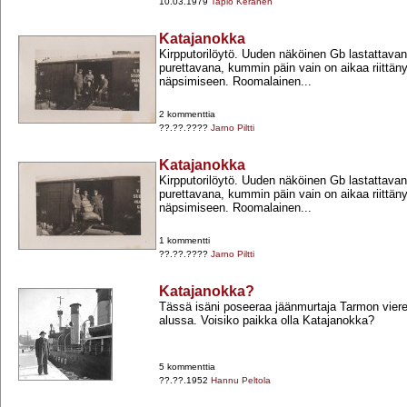
10.03.1979
Tapio Keränen
Katajanokka
Kirpputorilöytö. Uuden näköinen Gb lastattavan
purettavana, kummin päin vain on aikaa riittän
näpsimiseen. Roomalainen...
2 kommenttia
??.??.????
Jarno Piltti
Katajanokka
Kirpputorilöytö. Uuden näköinen Gb lastattavan
purettavana, kummin päin vain on aikaa riittän
näpsimiseen. Roomalainen...
1 kommentti
??.??.????
Jarno Piltti
Katajanokka?
Tässä isäni poseeraa jäänmurtaja Tarmon vierel
alussa. Voisiko paikka olla Katajanokka?
5 kommenttia
??.??.1952
Hannu Peltola