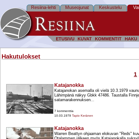
Resiina-lehti
Museojunat
Keskustelu
Va
ETUSIVU
KUVAT
KOMMENTIT
HAKU
Hakutulokset
1
Katajanokka
Katajanokan asemalla oli vielä 10.3.1979 vaun
Lähimpänä näkyy Gbkk 47486. Taustalla Finnjet y
satamarakennuksen...
7 kommenttia
10.03.1979
Tapio Keränen
Katajanokka
Warren Beattyn ohjaaman elokuvan "Reds" kuva
Otalammen jälkeen myös Katajanokalla syksyl