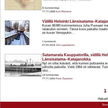
Ei kommentteja
??.??.1888
Kurt Ristniemi
Välillä Helsinki Länsisatama–Kataj
Kuvan 96380 kommenteissa Juha Puusaari mai
ratakuilun ovineen. Tässä kuva paikalta maali
se kuvan Vemppukin...
1 kommentti
07.03.2018
Jimi Lappalainen
Satamarata Kauppatorilla, välillä Hel
Länsisatama–Katajanokka
Nyt on sillai ikävästi, että kunnon pultsareita 
julkisilla paikoilla. Vielä 1964 oli nähtävää. Tu
olisi...
18 kommenttia
??.??.1964
Pave Saarinen
1
Hakuehd
Sivu