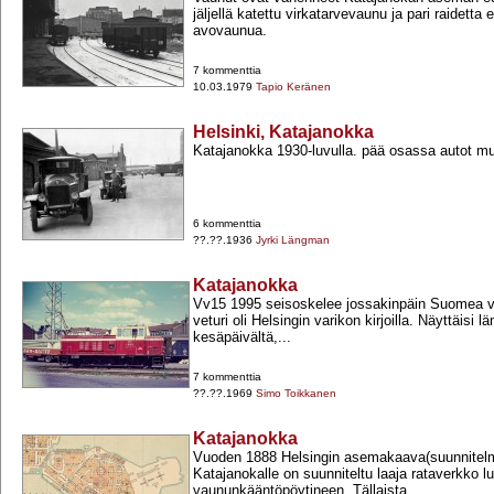
jäljellä katettu virkatarvevaunu ja pari raidett
avovaunua.
7 kommenttia
10.03.1979
Tapio Keränen
Helsinki, Katajanokka
Katajanokka 1930-​luvulla. pää osassa autot mut
6 kommenttia
??.??.1936
Jyrki Längman
Katajanokka
Vv15 1995 seisoskelee jossakinpäin Suomea v
veturi oli Helsingin varikon kirjoilla. Näyttäisi 
kesäpäivältä,...
7 kommenttia
??.??.1969
Simo Toikkanen
Katajanokka
Vuoden 1888 Helsingin asemakaava(suunnitel
Katajanokalle on suunniteltu laaja rataverkko l
vaununkääntöpöytineen. Tällaista...