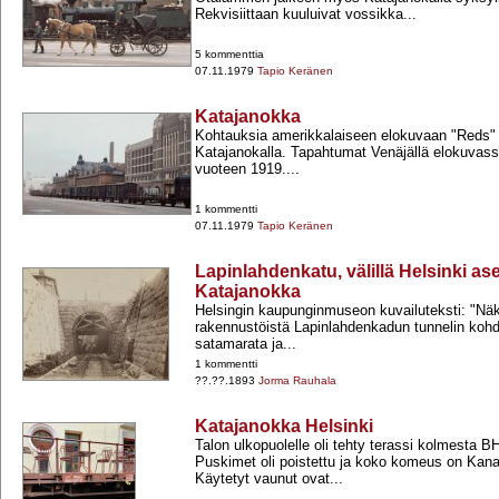
Rekvisiittaan kuuluivat vossikka...
5 kommenttia
07.11.1979
Tapio Keränen
Katajanokka
Kohtauksia amerikkalaiseen elokuvaan "Reds" 
Katajanokalla. Tapahtumat Venäjällä elokuvassa
vuoteen 1919....
1 kommentti
07.11.1979
Tapio Keränen
Lapinlahdenkatu, välillä Helsinki a
Katajanokka
Helsingin kaupunginmuseon kuvailuteksti: "N
rakennustöistä Lapinlahdenkadun tunnelin kohda
satamarata ja...
1 kommentti
??.??.1893
Jorma Rauhala
Katajanokka Helsinki
Talon ulkopuolelle oli tehty terassi kolmesta 
Puskimet oli poistettu ja koko komeus on Kana
Käytetyt vaunut ovat...