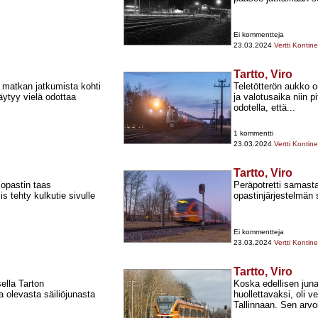
Ei kommentteja
23.03.2024
Vertti Kontin
Tartto, Viro
 matkan jatkumista kohti
Teletötterön aukko 
ytyy vielä odottaa
ja valotusaika niin 
odotella, että...
1 kommentti
23.03.2024
Vertti Kontin
Tartto, Viro
 opastin taas
Peräpotretti samast
is tehty kulkutie sivulle
opastinjärjestelmän 
Ei kommentteja
23.03.2024
Vertti Kontin
Tartto, Viro
sella Tarton
Koska edellisen jun
 olevasta säiliöjunasta
huollettavaksi, oli 
Tallinnaan. Sen arvoit