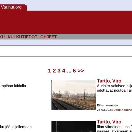
Vaunut.org
KU
KULKUTIEDOT
OHJEET
1
2
3
4
...
6
>>
Tartto, Viro
apihan laidalla.
Aurinko valaisee hilj
odottavat noutoa Tal
Ei kommentteja
24.03.2024
Vertti Kontin
Tartto, Viro
ku jää leijailemaan.
Illan viimeinen juna 
pääsee jatkamaan s