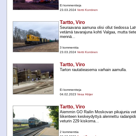
Ei kommentteja
23.03.2024
Vertti Kontinen
Tartto, Viro
Seuraavana aamuna olisi ollut tiedossa Lat
vetämä tavarajuna kohti Valgaa, mutta tiete
mennä...
3 kommenttia
23.03.2024
Vertti Kontinen
Tartto, Viro
Tarton rautatieasema varhain aamulla.
Ei kommentteja
04.02.2023
Vesa Höijer
Tartto, Viro
Aiemmin GO Railin Moskovan pikajunia ve
liikenteen keskeydyttyä alennettu radanpid
veturin 229 kiskoma...
2 kommenttia