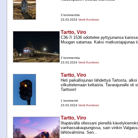
3 kommenttia
23.03.2024
Vertti Kontinen
Tartto, Viro
C36-​7i 1536 odottelee pyttyjunansa kanssa
Muugan satamaa. Kaksi matkustajajunaa tä
2 kommenttia
23.03.2024
Vertti Kontinen
Tartto, Viro
Heti paikallisjunan lähdettyä Tartosta, alkoi
vilkuttelemaan keltaista. Tavarajunalle oli si
Tarttoon!
1 kommentti
23.03.2024
Vertti Kontinen
Tartto, Viro
Iltapäivällä ollessani pienellä kävelykierrok
vanhassakaupungissa, sain vinkin Valgassa
lähtövalmiina. Sen...