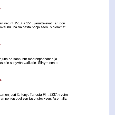
en
jan veturit 1513 ja 1545 jarruttelevat Tarttoon
iövaunujuna Valgasta pohjoiseen. Molemmat
en
allisjuna on saapunut määränpäähänsä ja
yksikön siirtyvän varikolle. Siirtyminen on
la
aan on juuri lähtenyt Tartosta Flirt 2237:n voimin
man pohjoispuolisen tasoristeyksen. Asemalla