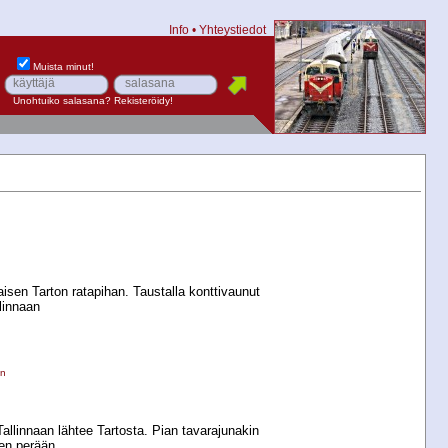
Info
•
Yhteystiedot
Muista minut!
Unohtuiko salasana?
Rekisteröidy!
aisen Tarton ratapihan. Taustalla konttivaunut
linnaan
en
Tallinnaan lähtee Tartosta. Pian tavarajunakin
en perään