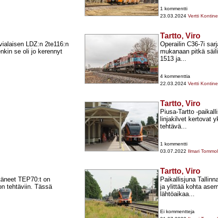
1 kommentti
23.03.2024
Vertti Kontin
Tartto, Viro
vialaisen LDZ:n 2te116:n
Operailin C36-​7i sar
nkin se oli jo kerennyt
mukanaan pitkä säil
1513 ja...
4 kommenttia
22.03.2024
Vertti Kontin
Tartto, Viro
Piusa-​Tartto -​paik
linjakilvet kertovat 
tehtävä...
1 kommentti
03.07.2022
Ilmari Tommo
Tartto, Viro
täneet TEP70:t on
Paikallisjuna Tallinn
on tehtäviin. Tässä
ja ylittää kohta ase
lähtöaikaa...
Ei kommentteja