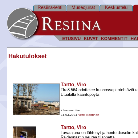
Resiina-lehti
Museojunat
Keskustelu
ETUSIVU
KUVAT
KOMMENTIT
HA
Hakutulokset
Tartto, Viro
Tka8 564 odottelee kunnossapitotehtäviä rat
Etualalla kääntöpöytä
2 kommenttia
24.03.2024
Vertti Kontinen
Tartto, Viro
Tavarajuna on lähtenyt ja hento dieselin kat
Raideopastin seuraa tilannetta