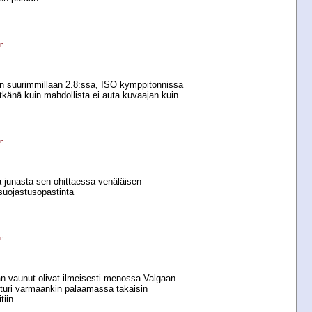
en
on suurimmillaan 2.8:ssa, ISO kymppitonnissa
pitkänä kuin mahdollista ei auta kuvaajan kuin
en
a junasta sen ohittaessa venäläisen
suojastusopastinta
en
an vaunut olivat ilmeisesti menossa Valgaan
veturi varmaankin palaamassa takaisin
iin...