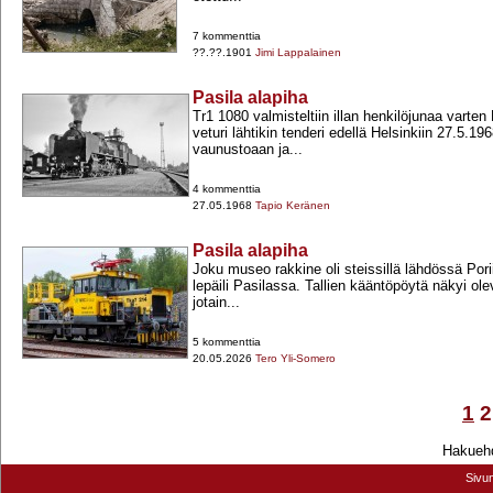
7 kommenttia
??.??.1901
Jimi Lappalainen
Pasila alapiha
Tr1 1080 valmisteltiin illan henkilöjunaa varten
veturi lähtikin tenderi edellä Helsinkiin 27.5.
vaunustoaan ja...
4 kommenttia
27.05.1968
Tapio Keränen
Pasila alapiha
Joku museo rakkine oli steissillä lähdössä Pori
lepäili Pasilassa. Tallien kääntöpöytä näkyi ole
jotain...
5 kommenttia
20.05.2026
Tero Yli-Somero
1
2
Hakuehd
Sivu