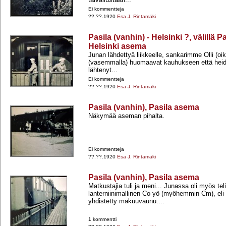
Ei kommentteja
??.??.1920
Esa J. Rintamäki
Pasila (vanhin) - Helsinki ?, välillä 
Helsinki asema
Junan lähdettyä liikkeelle, sankarimme Olli (oike
(vasemmalla) huomaavat kauhukseen että hei
lähtenyt...
Ei kommentteja
??.??.1920
Esa J. Rintamäki
Pasila (vanhin), Pasila asema
Näkymää aseman pihalta.
Ei kommentteja
??.??.1920
Esa J. Rintamäki
Pasila (vanhin), Pasila asema
Matkustajia tuli ja meni... Junassa oli myös tel
lanterniinimallinen Co yö (myöhemmin Cm), eli I
yhdistetty makuuvaunu....
1 kommentti