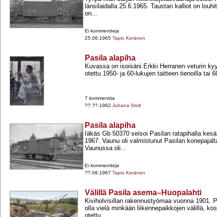
länsilaidalla 25.6.1965. Taustan kalliot on louhi
on...
Ei kommentteja
25.06.1965
Tapio Keränen
Pasila alapiha
Kuvassa on isoisäni Erkki Herranen veturin ky
otettu 1950-​ ja 60-​lukujen taitteen tienoilla tai 6
7 kommenttia
??.??.1962
Juhana Stolt
Pasila alapiha
Iäkäs Gb 50370 seisoi Pasilan ratapihalla kesä
1967. Vaunu oli valmistunut Pasilan konepajal
Vaunussa oli...
Ei kommentteja
??.06.1967
Tapio Keränen
Välillä Pasila asema–Huopalahti
Kiviholvisillan rakennustyömaa vuonna 1901. P
olla vielä minkään liikennepaikkojen välillä, kos
otettu...