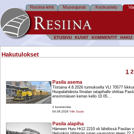
Resiina-lehti
Museojunat
Keskustelu
Va
ETUSIVU
KUVAT
KOMMENTIT
HAKU
Hakutulokset
1
2
Pasila asema
Tiistaina 4.8.2026 tunnuksella VLI 70577 liikku
Huopalahdesta Ilmalan ratapihalle ohittaa Pas
ensimmäisen kerran kello 10.05....
2 kommenttia
04.08.2026
Ville Saalo
Pasila alapiha
Hämeen Huru Hr12 2210 oli lähdössä Pasilan va
Helsinkiin lähtevän junan vaunuston eteen 22.