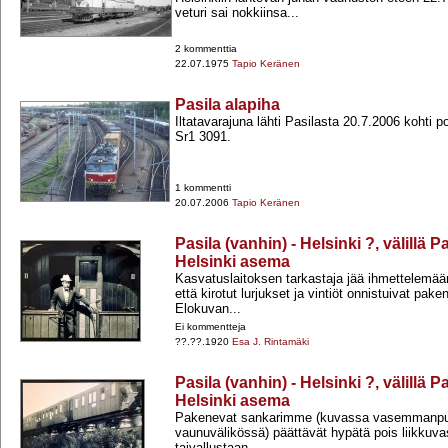
veturi sai nokkiinsa...
2 kommenttia
22.07.1975
Tapio Keränen
Pasila alapiha
Iltatavarajuna lähti Pasilasta 20.7.2006 kohti p
Sr1 3091.
1 kommentti
20.07.2006
Tapio Keränen
Pasila (vanhin) - Helsinki ?, välillä 
Helsinki asema
Kasvatuslaitoksen tarkastaja jää ihmettelemään 
että kirotut lurjukset ja vintiöt onnistuivat pa
Elokuvan...
Ei kommentteja
??.??.1920
Esa J. Rintamäki
Pasila (vanhin) - Helsinki ?, välillä 
Helsinki asema
Pakenevat sankarimme (kuvassa vasemmanp
vaunuvälikössä) päättävät hypätä pois liikkuvas
taivallustaan...