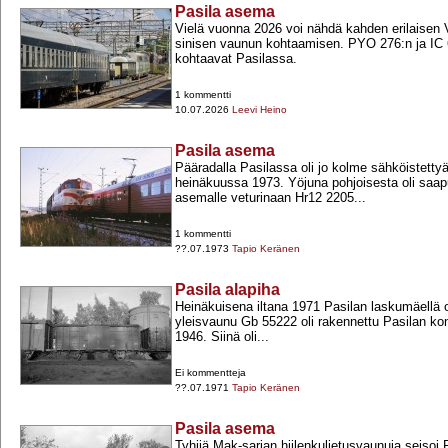
Pasila asema
Vielä vuonna 2026 voi nähdä kahden erilaisen
sinisen vaunun kohtaamisen. PYO 276:n ja IC 
kohtaavat Pasilassa.
1 kommentti
10.07.2026
Leevi Heino
Pasila asema
Pääradalla Pasilassa oli jo kolme sähköistettyä
heinäkuussa 1973. Yöjuna pohjoisesta oli saa
asemalle veturinaan Hr12 2205...
1 kommentti
??.07.1973
Tapio Keränen
Pasila alapiha
Heinäkuisena iltana 1971 Pasilan laskumäellä ol
yleisvaunu Gb 55222 oli rakennettu Pasilan ko
1946. Siinä oli...
Ei kommentteja
??.07.1971
Tapio Keränen
Pasila asema
Tyhjiä Mak-​sarjan hiilenkuljetusvaunuja seisoi 