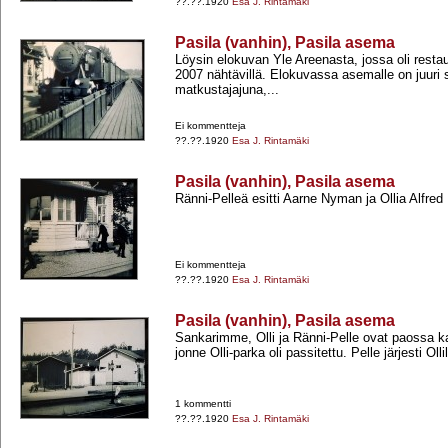
??.??.1920
Esa J. Rintamäki
Pasila (vanhin), Pasila asema
Löysin elokuvan Yle Areenasta, jossa oli restau
2007 nähtävillä. Elokuvassa asemalle on juuri
matkustajajuna,...
Ei kommentteja
??.??.1920
Esa J. Rintamäki
Pasila (vanhin), Pasila asema
Ränni-​Pelleä esitti Aarne Nyman ja Ollia Alfred
Ei kommentteja
??.??.1920
Esa J. Rintamäki
Pasila (vanhin), Pasila asema
Sankarimme, Olli ja Ränni-​Pelle ovat paossa k
jonne Olli-​parka oli passitettu. Pelle järjesti Ollil
1 kommentti
??.??.1920
Esa J. Rintamäki