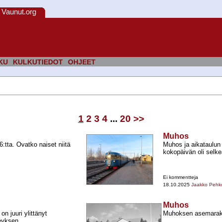
Vaunut.org
KU
KULKUTIEDOT
OHJEET
1
2
3
4
...
20
>>
Muhos
tta. Ovatko naiset niitä
Muhos ja aikataulun
kokopäivän oli selkeä
Ei kommentteja
18.10.2025
Jaakko Pehk
Muhos
 juuri ylittänyt
Muhoksen asemarak
eyksen.