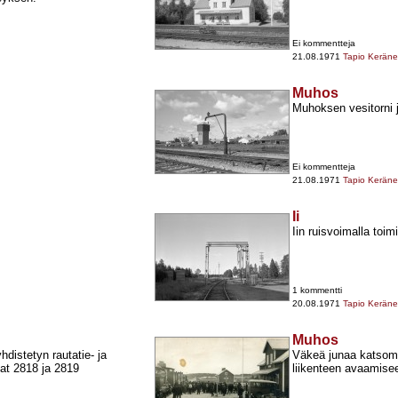
Ei kommentteja
21.08.1971
Tapio Kerän
Muhos
Muhoksen vesitorni j
Ei kommentteja
21.08.1971
Tapio Kerän
Ii
Iin ruisvoimalla toim
1 kommentti
20.08.1971
Tapio Kerän
Muhos
distetyn rautatie-​ ja
Väkeä junaa katsom
at 2818 ja 2819
liikenteen avaamisee