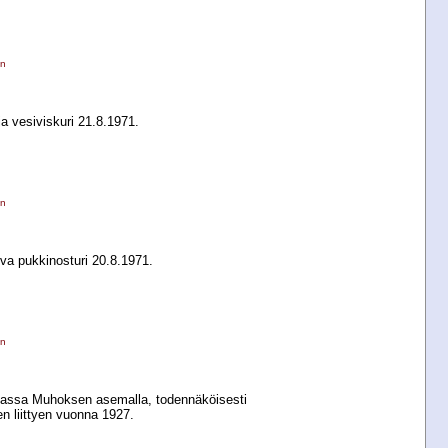
en
a vesiviskuri 21.8.1971.
en
iva pukkinosturi 20.8.1971.
en
assa Muhoksen asemalla, todennäköisesti
n liittyen vuonna 1927.