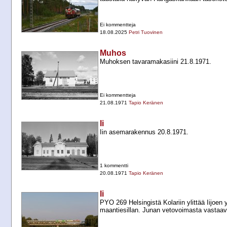
Ei kommentteja
18.08.2025
Petri Tuovinen
Muhos
Muhoksen tavaramakasiini 21.8.1971.
Ei kommentteja
21.08.1971
Tapio Keränen
Ii
Iin asemarakennus 20.8.1971.
1 kommentti
20.08.1971
Tapio Keränen
Ii
PYO 269 Helsingistä Kolariin ylittää Iijoen yh
maantiesillan. Junan vetovoimasta vastaav