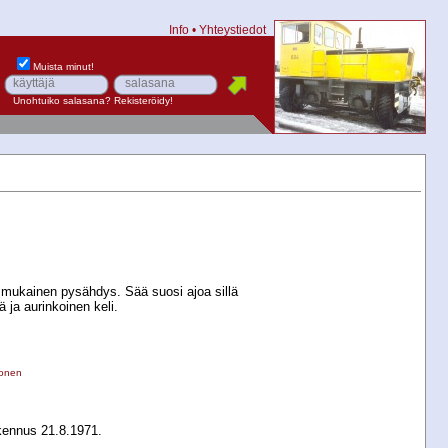
Info
•
Yhteystiedot
Muista minut!
Unohtuiko salasana?
Rekisteröidy!
 mukainen pysähdys. Sää suosi ajoa sillä
 ja aurinkoinen keli.
onen
ennus 21.8.1971.