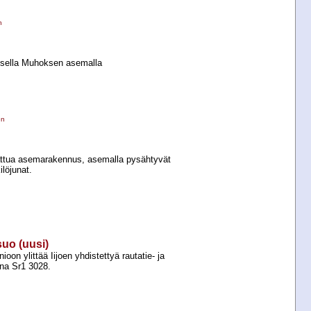
n
aisella Muhoksen asemalla
en
attua asemarakennus, asemalla pysähtyvät
ilöjunat.
suo (uusi)
oon ylittää Iijoen yhdistettyä rautatie-​ ja
ina Sr1 3028.