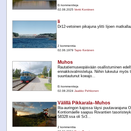
Ei kommentteja
02.08.2025
Vertti Kontinen
Ii
Dr12-​vetoinen pikajuna ylitti Iijoen matkall
2 kommenttia
02.06.1979
Tapio Keränen
Muhos
Rautatiemuseopäivään osallistuminen edellyt
ennakkovalmisteluja. Niihin lukeutui myös
suuntautunut koeajo...
Ei kommentteja
02.08.2024
Jaakko Pehkonen
Välillä Pikkarala–Muhos
Ilta-​auringon kajossa täysi puutavarajuna 
Kontiomäelle saapuu Rovantien tasoristeyk
58328:ssa oli Sr3...
2 kommenttia