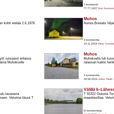
1 kommentti
??.??.1927
Kari Juntune
Muhos
aan kohti etelää 2.6.1979.
Aurora Borealis hilj
3 kommenttia
10.11.2024
Pietu Tuovin
Muhos
ti runsaasti erilaisia
Muhoksella tuli kuv
 tämä Muhokselle
rataosan kaikki henk
3 kommenttia
28.08.2024
Julius Ylitalo
Välillä Ii–Lähes
Oulu tavarasta
T 55322 Oulusta Torni
seen. Veturina tässä T
maantiesiltaa. Vetur
Ei kommentteja