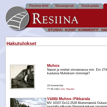
Resiina-lehti
Museojunat
Keskustelu
ETUSIVU
KUVAT
KOMMENTIT
HA
Hakutulokset
Muhos
Naiset ja miehet siivoamassa mm. Em 2746:
kuuluisia Muhoksen mimmejä?
18 kommenttia
??.06.1941
Into Tilander
Välillä Muhos–Pikkarala
MV 10337-​Dv12-​2528 Murtomäestä Ouluun on
taustalla näkyvän Hangaskankaan tasorist