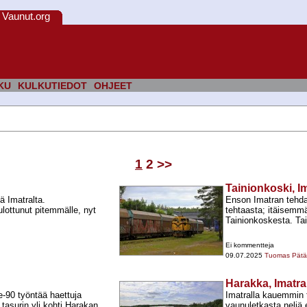
Vaunut.org
KU
KULKUTIEDOT
OHJEET
1
2
>>
Tainionkoski, I
ä Imatralta.
Enson Imatran tehda
lottunut pitemmälle, nyt
tehtaasta; itäisemm
Tainionkoskesta. Ta
Ei kommentteja
09.07.2025
Tuomas Pätär
Harakka, Imatra
-​90 työntää haettuja
Imatralla kauemmin t
tasurin yli kohti Harakan
vaunuletkasta neljä 