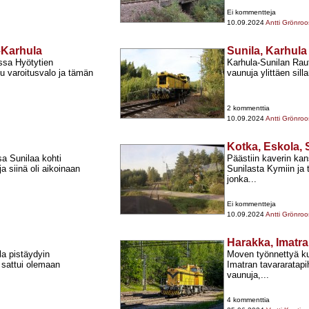
Ei kommentteja
10.09.2024
Antti Grönroo
–Karhula
Sunila, Karhula
ssa Hyötytien
Karhula-​Sunilan Ra
tu varoitusvalo ja tämän
vaunuja ylittäen sil
2 kommenttia
10.09.2024
Antti Grönroo
Kotka, Eskola, 
sa Sunilaa kohti
Päästiin kaverin kan
 siinä oli aikoinaan
Sunilasta Kymiin ja t
jonka...
Ei kommentteja
10.09.2024
Antti Grönroo
Harakka, Imatra
a pistäydyin
Moven työnnettyä ku
a sattui olemaan
Imatran tavararatapih
vaunuja,...
4 kommenttia