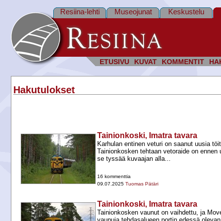
Resiina-lehti
Museojunat
Keskustelu
ETUSIVU
KUVAT
KOMMENTIT
HA
Hakutulokset
Tainionkoski, Imatra tavara
Karhulan entinen veturi on saanut uusia töit
Tainionkosken tehtaan vetoraide on ennen u
se tyssää kuvaajan alla...
16 kommenttia
09.07.2025
Tuomas Pätäri
Tainionkoski, Imatra tavara
Tainionkosken vaunut on vaihdettu, ja Move
vaunuja tehdasalueen portin edessä olevan 