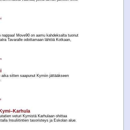
i
on nappaa! Move90 on aamu kahdeksalta tuonut
matra Tavaralle odottamaan lähtöä Kotkaan,
en
i
 aika sitten saapunut Kymiin jättääkseen
.
s
ä Kymi–Karhula
utatien veturi Kymistä Karhulaan ohittaa
talla Insuliitintien tasoristeys ja Eskolan alue.