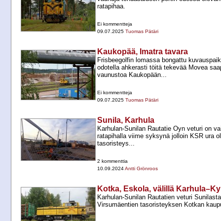
ratapihaa.
Ei kommentteja
09.07.2025
Tuomas Pätäri
Kaukopää, Imatra tavara
Frisbeegolfin lomassa bongattu kuvauspaik
odotella ahkerasti töitä tekevää Movea sa
vaunustoa Kaukopään...
Ei kommentteja
09.07.2025
Tuomas Pätäri
Sunila, Karhula
Karhulan-​Sunilan Rautatie Oyn veturi on v
ratapihalla viime syksynä jolloin KSR ura o
tasoristeys...
2 kommenttia
10.09.2024
Antti Grönroos
Kotka, Eskola, välillä Karhula–K
Karhulan-​Sunilan Rautatien veturi Sunilast
Virsumäentien tasoristeyksen Kotkan kaup