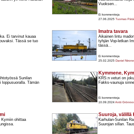
Vuoksen...
Ei kommentteja
27.06.2025
Tuomas Pätär
Imatra tavara
ka. Ei tarvinut kauaa
Aikainen lintu mad
apuvaksi. Tässä se tuo
tyhjän Vop-​letkan I
tässä...
Ei kommentteja
25.02.2025
Daniel Niron
Kymmene, Kym
aihtotyössä Sunilan
KRS:n veturi on joku
li loppusuoralla. Tämän
Fakks-​vaunuja sinne
Ei kommentteja
10.09.2024
Antti Grönroo
ymi
Suuroja, välill
a Kymiin ohittaa
Karhulan-​Sunilan Ra
ungissa.
Suurojan sillan. Taus