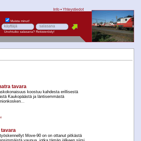
Info
•
Yhteystiedot
Muista minut!
Unohtuiko salasana?
Rekisteröidy!
matra tavara
skokonaisuus koostuu kahdesta erillisestä
ästä Kaukopäästä ja läntisemmästä
inionkosken...
i
 tavara
yöskennellyt Move-​90 on on ottanut pitkästä
ensimmäistä vaunua, jotka tämän jälkeen siirsi