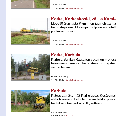
14 kommenttia
11.09.2024
Antti Grönroos
Kotka, Korkeakoski, välillä Kymi
Move90 Sunilasta Kymiin on juuri ohittama
tasoristeyksen. Molempiin tolppiin on laitet
puoleinen, tuskin...
14 kommenttia
11.09.2024
Antti Grönroos
Kotka, Karhula
Karhula-​Sunilan Rautatien veturi on menos
hakemaan vaunuja. Tasoristeys on Pajatie ja
samanlainen...
Ei kommentteja
11.09.2024
Antti Grönroos
Karhula
Katoavaa näkymää Karhulassa. Kesälomall
ohikulkiessani Karhulan radan tallilla, joss
henkilökuntaa paikalla. Kysyttyäni...
6 kommenttia