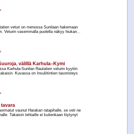
s
utatien veturi on menossa Sunilaan hakemaan
lan. Veturin vasemmalla puolella näkyy hiukan...
s
Suuroja, välillä Karhula–Kymi
ssa Karhula-​Sunilan Rautatien veturin kyytiin
akaisin. Kuvassa on Insuliitintien tasoristeys
s
 tavara
ormatut vaunut Harakan ratapihalle, se veti ne
alle. Takaisin tehtaille ei kuitenkaan löytynyt