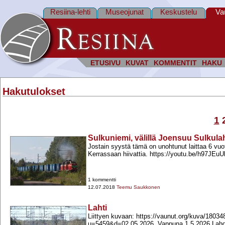
Resiina-lehti
Museojunat
Keskustelu
Va
ETUSIVU
KUVAT
KOMMENTIT
HAKU
Hakutulokset
1
Sulkuniemi, välillä Joensuu Sulkulaht
Jostain syystä tämä on unohtunut laittaa 6 vuot
Kerrassaan hiivattia. https://youtu.be/h97JEu
1 kommentti
12.07.2018
Teemu Saukkonen
Lahti
Liittyen kuvaan: https://vaunut.org/kuva/18034
u=5459&d=02.05.2026. Vappuna 1.5.2026 Lah