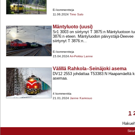
Ei kommentteja
11.06.2024
Timo Salo
Mäntyluoto (uusi)
Sr1 3003 on siirtynyt T 3875:n Mäntyluotoon t
3876:n eteen. Mäntyluodon päivystäjä-​Deevee 
siirtynyt T 3876:n...
Ei kommentteja
15.04.2024
Ari-Pekka Lanne
Välillä Rahkola–Seinäjoki asema
DV12 2553 johdattaa T53383:N Haapamäeltä ko
asemaa.
4 kommenttia
21.01.2024
Janne Karresuo
1
Hakuehd
Sivu