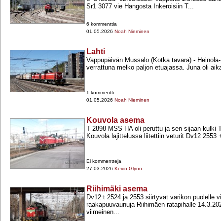
Sr1 3077 vie Hangosta Inkeroisiin T...
6 kommenttia
01.05.2026
Noah Nieminen
Lahti
Vappupäivän Mussalo (Kotka tavara) -​ Heinola-​ 
verrattuna melko paljon etuajassa. Juna oli aika
1 kommentti
01.05.2026
Noah Nieminen
Kouvola asema
T 2898 MSS-​HA oli peruttu ja sen sijaan kulki
Kouvola lajittelussa liitettiin veturit Dv12 2553 
Ei kommentteja
27.03.2026
Kevin Glynn
Riihimäki asema
Dv12:t 2524 ja 2553 siirtyvät varikon puolelle v
raakapuuvaunuja Riihimäen ratapihalle 14.3.202
viimeinen...