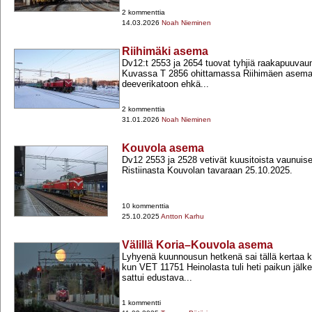
2 kommenttia
14.03.2026
Noah Nieminen
Riihimäki asema
Dv12:t 2553 ja 2654 tuovat tyhjiä raakapuuvaun
Kuvassa T 2856 ohittamassa Riihimäen asemaa 
deeverikatoon ehkä...
2 kommenttia
31.01.2026
Noah Nieminen
Kouvola asema
Dv12 2553 ja 2528 vetivät kuusitoista vaunuis
Ristiinasta Kouvolan tavaraan 25.10.2025.
10 kommenttia
25.10.2025
Antton Karhu
Välillä Koria–Kouvola asema
Lyhyenä kuunnousun hetkenä sai tällä kertaa k
kun VET 11751 Heinolasta tuli heti paikun jäl
sattui edustava...
1 kommentti