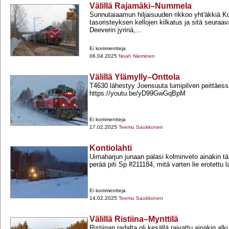
Välillä Rajamäki–Nummela
Sunnutaiaamun hiljaisuuden rikkoo yht'äkkiä
tasoristeyksen kellojen kilkatus ja sitä seuraav
Deeverin jyrinä,...
Ei kommentteja
06.04.2025
Noah Nieminen
Välillä Ylämylly–Onttola
T4630 lähestyy Joensuuta lumipilven peittäes
https://youtu.be/yD99GwGqBpM
Ei kommentteja
17.02.2025
Teemu Saukkonen
Kontiolahti
Uimaharjun junaan palasi kolminveto ainakin täl
perää piti Sp #211184, mitä varten lie erotettu l
Ei kommentteja
14.02.2025
Teemu Saukkonen
Välillä Ristiina–Mynttilä
Ristiinan radalta oli kesällä raivattu ainakin alk