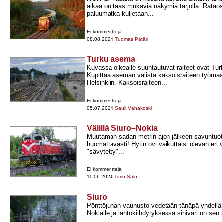
aikaa on taas mukavia näkymiä tarjolla. Rataos
paluumatka kuljetaan...
Ei kommentteja
08.08.2024
Tuomas Pätäri
Turku asema
Kuvassa oikealle suuntautuvat raiteet ovat Tu
Kupittaa aseman välistä kaksoisraiteen työmaa
Helsinkiin. Kaksoisraiteen...
Ei kommentteja
05.07.2024
Sauli Vähäkoski
Välillä Siuro–Nokia
Muutaman sadan metrin ajon jälkeen savuntuo
huomattavasti! Hytin ovi vaikuttaisi olevan eri 
"sävytetty"...
Ei kommentteja
11.06.2024
Timo Salo
Siuro
Pönttöjunan vaunusto vedetään tänäpä yhdellä
Nokialle ja lähtökiihdytyksessä siniväri on sen