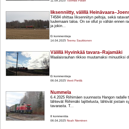
11.09.2025
Tuomas Pätäri
Iiksenniitty, välillä Heinävaara–Joe
T4584 ohittaa Iiksenniityn peltoja, sekä ratavar
luulemaani taloa. On se ollut jo vähän ennen r
ja jokin...
Ei kommentteja
14.04.2025
Teemu Saukkonen
Välillä Hyvinkää tavara–Rajamäki
Maalaisrauhan rikkoo muutamaksi minuutiksi d
Ei kommentteja
06.04.2025
Veeti Pietilä
Nummela
6.4.2025 Riihimäen suunnasta Hangon radalle tu
lähtevät Riihimäki lajittelusta, lähtivät jostain 
tavarasta. T...
8 kommenttia
06.04.2025
Noah Nieminen