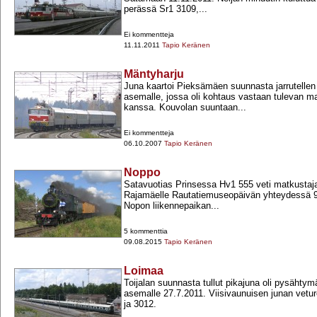
perässä Sr1 3109,...
Ei kommentteja
11.11.2011
Tapio Keränen
Mäntyharju
Juna kaartoi Pieksämäen suunnasta jarrutelle
asemalle, jossa oli kohtaus vastaan tulevan m
kanssa. Kouvolan suuntaan...
Ei kommentteja
06.10.2007
Tapio Keränen
Noppo
Satavuotias Prinsessa Hv1 555 veti matkustaj
Rajamäelle Rautatiemuseopäivän yhteydessä 9
Nopon liikennepaikan...
5 kommenttia
09.08.2015
Tapio Keränen
Loimaa
Toijalan suunnasta tullut pikajuna oli pysähtym
asemalle 27.7.2011. Viisivaunuisen junan vetur
ja 3012.