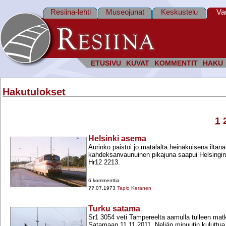
Resiina-lehti
Museojunat
Keskustelu
Va
ETUSIVU
KUVAT
KOMMENTIT
HAKU
Hakutulokset
1
Helsinki asema
Aurinko paistoi jo matalalta heinäkuisena iltan
kahdeksanvaunuinen pikajuna saapui Helsingin
Hr12 2213.
6 kommenttia
??.07.1973
Tapio Keränen
Turku satama
Sr1 3054 veti Tampereelta aamulla tulleen mat
Satamaan 11.11.2011. Neljän minuutin kuluttua