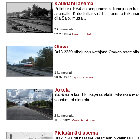
Kauklahti asema
Pullahuru 1954 on saapumassa Turunjunan kans
asemalle. Katseluillassa 31.1. teimme tulkinna
olla Salo, mutta...
7 kommenttia
??.??.1964
Hannu Peltola
Otava
Dr13 2339 pikajunan vetäjänä Otavan asemalla
1 kommentti
29.09.1977
Tapio Keränen
Jokela
sieltä se tulee! Hr1 näyttää vielä voimansa me
vauhtia Jokelan ohi.
2 kommenttia
11.08.2024
Veeti Saukkonen
Pieksämäki asema
Dr12 2241 oli päässyt vetämään pikajunaa P 1