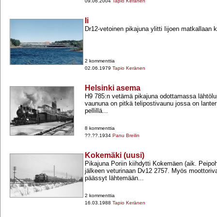
09.06.2004
Tapio Keränen
Ii
Dr12-​vetoinen pikajuna ylitti Iijoen matkallaan 
2 kommenttia
02.06.1979
Tapio Keränen
Helsinki asema
H9 785:n vetämä pikajuna odottamassa lähtöl
vaununa on pitkä telipostivaunu jossa on lanterni
pellillä...
8 kommenttia
??.??.1934
Panu Breilin
Kokemäki (uusi)
Pikajuna Poriin kiihdytti Kokemäen (aik. Peip
jälkeen veturinaan Dv12 2757. Myös moottoriv
päässyt lähtemään...
2 kommenttia
16.03.1988
Tapio Keränen