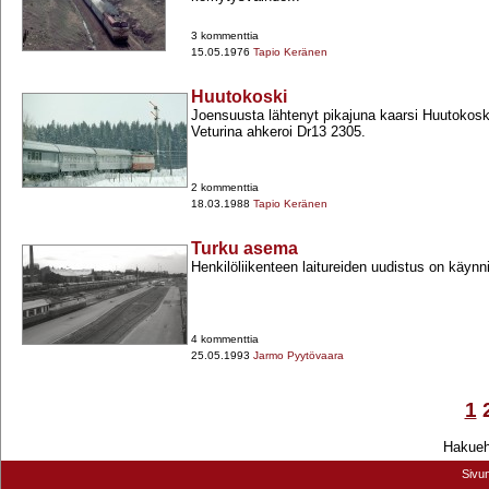
3 kommenttia
15.05.1976
Tapio Keränen
Huutokoski
Joensuusta lähtenyt pikajuna kaarsi Huutokosk
Veturina ahkeroi Dr13 2305.
2 kommenttia
18.03.1988
Tapio Keränen
Turku asema
Henkilöliikenteen laitureiden uudistus on käynn
4 kommenttia
25.05.1993
Jarmo Pyytövaara
1
Hakuehd
Sivu