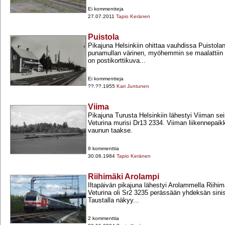
Ei kommentteja
27.07.2011
Tapio Keränen
Puistola
Pikajuna Helsinkiin ohittaa vauhdissa Puistol
punamullan värinen, myöhemmin se maalattiin
on postikorttikuva...
Ei kommentteja
??.??.1955
Kari Juntunen
Viima
Pikajuna Turusta Helsinkiin lähestyi Viiman se
Veturina murisi Dr13 2334. Viiman liikennepaik
vaunun taakse.
9 kommenttia
30.06.1984
Tapio Keränen
Riihimäki Arolampi
Iltapäivän pikajuna lähestyi Arolammella Riihi
Veturina oli Sr2 3235 perässään yhdeksän sini
Taustalla näkyy...
2 kommenttia