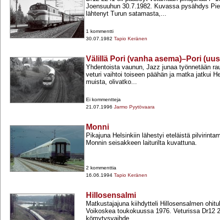
Joensuuhun 30.7.1982. Kuvassa pysähdys Piek
lähtenyt Turun satamasta,...
1 kommentti
30.07.1982
Tapio Keränen
Välillä Pori (vanha asema)–Pori (uus
Yhdentoista vaunun, Jazz junaa työnnetään rau
veturi vaihtoi toiseen päähän ja matka jatkui H
muista, olivatko...
Ei kommentteja
21.07.1996
Jarmo Pyytövaara
Monni
Pikajuna Helsinkiin lähestyi eteläistä pilvirint
Monnin seisakkeen laiturilta kuvattuna.
2 kommenttia
16.06.1994
Tapio Keränen
Hillosensalmi
Matkustajajuna kiihdytteli Hillosensalmen ohitu
Voikoskea toukokuussa 1976. Veturissa Dr12 22
kömytysvaihde...