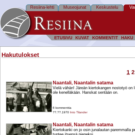
Resiina-lehti
Museojunat
Keskustelu
Va
ETUSIVU
KUVAT
KOMMENTIT
HAKU
Hakutulokset
1
2
Naantali, Naantalin satama
Vielä vähän! Järeän kiertokangen nostotyö on l
ole kenelläkään. Hanskat sentään on.
6 kommenttia
??.??.1970
Into Tilander
Naantali, Naantalin satama
Kiertokanki on jo osin junalautan paremmalla p
tuntee itsensä pieneksi.