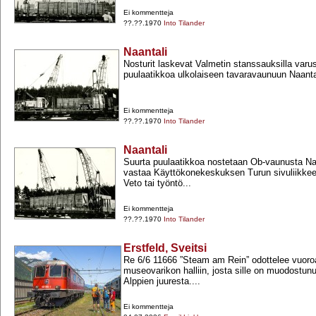
Ei kommentteja
??.??.1970
Into Tilander
Naantali
Nosturit laskevat Valmetin stanssauksilla varu
puulaatikkoa ulkolaiseen tavaravaunuun Naanta
Ei kommentteja
??.??.1970
Into Tilander
Naantali
Suurta puulaatikkoa nostetaan Ob-​vaunusta Na
vastaa Käyttökonekeskuksen Turun sivuliikke
Veto tai työntö...
Ei kommentteja
??.??.1970
Into Tilander
Erstfeld, Sveitsi
Re 6/6 11666 ”Steam am Rein” odottelee vuoro
museovarikon halliin, josta sille on muodostunut
Alppien juuresta....
Ei kommentteja