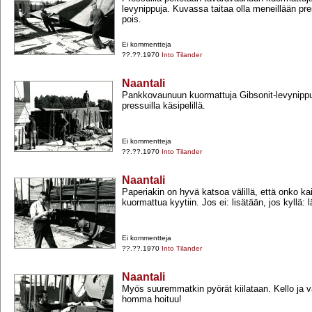
levynippuja. Kuvassa taitaa olla meneillään pres
pois.
Ei kommentteja
??.??.1970
Into Tilander
Naantali
Pankkovaunuun kuormattuja Gibsonit-​levynippu
pressuilla käsipelillä.
Ei kommentteja
??.??.1970
Into Tilander
Naantali
Paperiakin on hyvä katsoa välillä, että onko ka
kuormattua kyytiin. Jos ei: lisätään, jos kyllä: 
Ei kommentteja
??.??.1970
Into Tilander
Naantali
Myös suuremmatkin pyörät kiilataan. Kello ja 
homma hoituu!