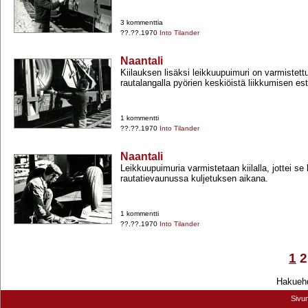
3 kommenttia
??.??.1970
Into Tilander
Naantali
Kiilauksen lisäksi leikkuupuimuri on varmistett
rautalangalla pyörien keskiöistä liikkumisen es
1 kommentti
??.??.1970
Into Tilander
Naantali
Leikkuupuimuria varmistetaan kiilalla, jottei se l
rautatievaunussa kuljetuksen aikana.
1 kommentti
??.??.1970
Into Tilander
1
2
Hakuehd
Sivu