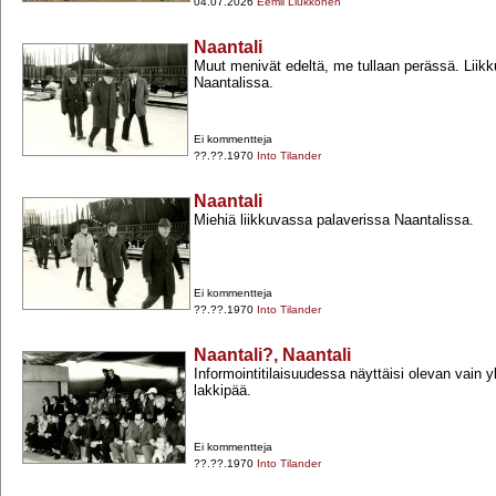
04.07.2026
Eemil Liukkonen
Naantali
Muut menivät edeltä, me tullaan perässä. Liikk
Naantalissa.
Ei kommentteja
??.??.1970
Into Tilander
Naantali
Miehiä liikkuvassa palaverissa Naantalissa.
Ei kommentteja
??.??.1970
Into Tilander
Naantali?, Naantali
Informointitilaisuudessa näyttäisi olevan vain y
lakkipää.
Ei kommentteja
??.??.1970
Into Tilander