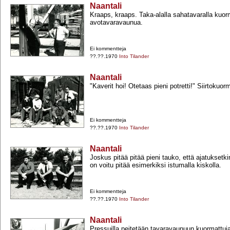
Naantali
Kraaps, kraaps. Taka-​alalla sahatavaralla kuo
avotavaravaunua.
Ei kommentteja
??.??.1970
Into Tilander
Naantali
"Kaverit hoi! Otetaas pieni potretti!" Siirtokuor
Ei kommentteja
??.??.1970
Into Tilander
Naantali
Joskus pitää pitää pieni tauko, että ajatuksetki
on voitu pitää esimerkiksi istumalla kiskolla.
Ei kommentteja
??.??.1970
Into Tilander
Naantali
Pressuilla peitetään tavaravaunuun kuormattuja 