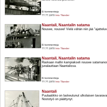
Ei kommentteja
??.??.1970
Into Tilander
Naantali, Naantalin satama
Nousee, nousee! Vielä vähän niin jää "ajatteluv
Ei kommentteja
??.??.1970
Into Tilander
Naantali, Naantalin satama
Raskaan mallin kampiakseli nousee satamanost
junalauttaan Naantalissa.
Ei kommentteja
??.??.1970
Into Tilander
Naantali
Puulaatikko on laskeutunut ulkolaisen tavarav
Nostotyö on päättynyt.