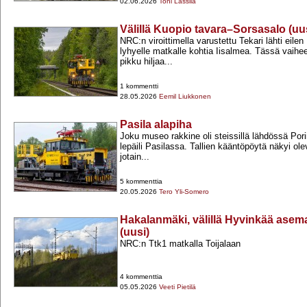
02.06.2026
Toni Lassila
Välillä Kuopio tavara–Sorsasalo (uu
NRC:n viroittimella varustettu Tekari lähti eile
lyhyelle matkalle kohtia Iisalmea. Tässä vaihee
pikku hiljaa...
1 kommentti
28.05.2026
Eemil Liukkonen
Pasila alapiha
Joku museo rakkine oli steissillä lähdössä Pori
lepäili Pasilassa. Tallien kääntöpöytä näkyi ole
jotain...
5 kommenttia
20.05.2026
Tero Yli-Somero
Hakalanmäki, välillä Hyvinkää ase
(uusi)
NRC:n Ttk1 matkalla Toijalaan
4 kommenttia
05.05.2026
Veeti Pietilä