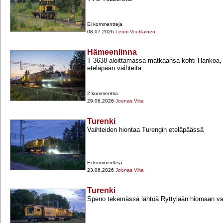
Ei kommentteja
08.07.2026
Lenni Voutilainen
Hämeenlinna
T 3638 aloittamassa matkaansa kohti Hankoa,
eteläpään vaihteita
2 kommenttia
29.06.2026
Joonas Viita
Turenki
Vaihteiden hiontaa Turengin eteläpäässä
Ei kommentteja
23.06.2026
Joonas Viita
Turenki
Speno tekemässä lähtöä Ryttylään hiomaan vai