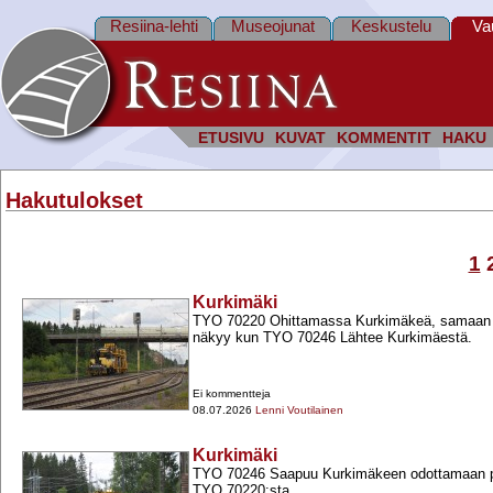
Resiina-lehti
Museojunat
Keskustelu
Va
ETUSIVU
KUVAT
KOMMENTIT
HAKU
Hakutulokset
1
Kurkimäki
TYO 70220 Ohittamassa Kurkimäkeä, samaan a
näkyy kun TYO 70246 Lähtee Kurkimäestä.
Ei kommentteja
08.07.2026
Lenni Voutilainen
Kurkimäki
TYO 70246 Saapuu Kurkimäkeen odottamaan po
TYO 70220:sta.