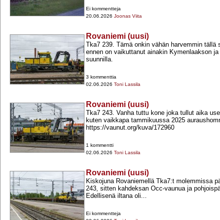
Ei kommentteja
20.06.2026
Joonas Viita
Rovaniemi (uusi)
Tka7 239. Tämä onkin vähän harvemmin tällä s
ennen on vaikuttanut ainakin Kymenlaakson ja E
suunnilla.
3 kommenttia
02.06.2026
Toni Lassila
Rovaniemi (uusi)
Tka7 243. Vanha tuttu kone joka tullut aika use
kuten vaikkapa tammikuussa 2025 auraushom
https://vaunut.org/kuva/172960
1 kommentti
02.06.2026
Toni Lassila
Rovaniemi (uusi)
Kiskojuna Rovaniemellä Tka7:t molemmissa p
243, sitten kahdeksan Occ-​vaunua ja pohjoisp
Edellisenä iltana oli...
Ei kommentteja