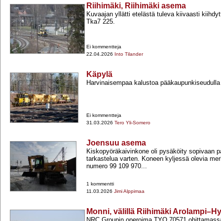
Riihimäki, Riihimäki asema
Kuvaajan yllätti etelästä tuleva kiivaasti kiih
Tka7 225.
Ei kommentteja
22.04.2026
Into Tilander
Käpylä
Harvinaisempaa kalustoa pääkaupunkiseudulla
Ei kommentteja
31.03.2026
Tero Yli-Somero
Joensuu asema
Kiskopyöräkaivinkone oli pysäköity sopivaan 
tarkastelua varten. Koneen kyljessä olevia me
numero 99 109 970...
1 kommentti
11.03.2026
Jimi Alppimaa
Monni, välillä Riihimäki Arolampi–H
NRC Groupin operoima TYO 70571 ohittamass