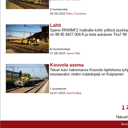
3 kommenttia
05.09.2025
Pietu Tuovinen
Lahti
Speno RR40MF2 matkalla kohti yöllisiä puuhia
on 99 85 9427 004-​8 ja tietä aukaisee Tka7 99 1
Ei kommentteja
27.08.2025
Jarno Piltti
Kouvola asema
Tekari kävi hakemassa Kouvola lajittelusta tyh
seuraavaksi niiden määränpää on Kaipiainen
1 kommentti
24.07.2025
Joel Kuikka
1
Hakuehd
Sivu