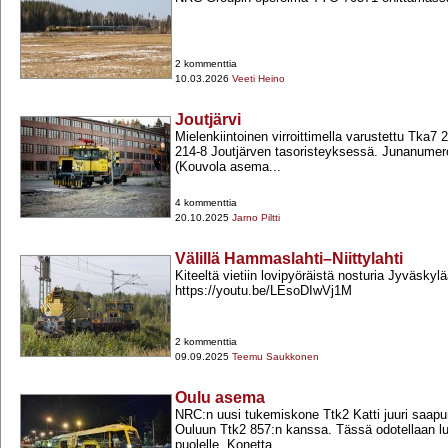
2 kommenttia
10.03.2026
Veeti Heino
Joutjärvi
Mielenkiintoinen virroittimella varustettu Tka7 
214-​8 Joutjärven tasoristeyksessä. Junanum
(Kouvola asema...
4 kommenttia
20.10.2025
Jarno Piltti
Välillä Hammaslahti–Niittylahti
Kiteeltä vietiin lovipyöräistä nosturia Jyväskyl
https://youtu.be/LEsoDIwVj1M
2 kommenttia
09.09.2025
Teemu Saukkonen
Oulu asema
NRC:n uusi tukemiskone Ttk2 Katti juuri saap
Ouluun Ttk2 857:n kanssa. Tässä odotellaan lup
puolelle. Konetta...