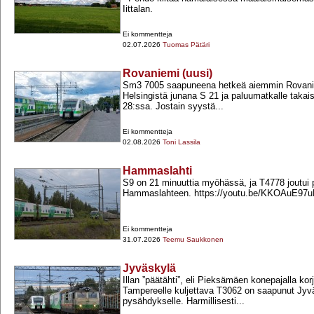
Iittalan.
Ei kommentteja
02.07.2026
Tuomas Pätäri
Rovaniemi (uusi)
Sm3 7005 saapuneena hetkeä aiemmin Rovani
Helsingistä junana S 21 ja paluumatkalle takais
28:ssa. Jostain syystä...
Ei kommentteja
02.08.2026
Toni Lassila
Hammaslahti
S9 on 21 minuuttia myöhässä, ja T4778 joutui
Hammaslahteen. https://youtu.be/KKOAuE97u
Ei kommentteja
31.07.2026
Teemu Saukkonen
Jyväskylä
Illan ”päätähti”, eli Pieksämäen konepajalla kor
Tampereelle kuljettava T3062 on saapunut Jyv
pysähdykselle. Harmillisesti...