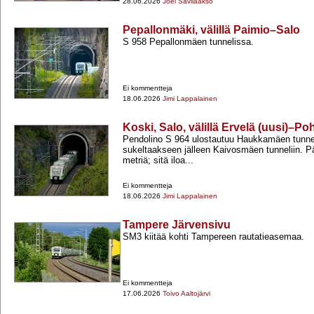
28.06.2026
Joel Savilaakso
Pepallonmäki, välillä Paimio–Salo
S 958 Pepallonmäen tunnelissa.
Ei kommentteja
18.06.2026
Jimi Lappalainen
Koski, Salo, välillä Ervelä (uusi)–P
Pendolino S 964 ulostautuu Haukkamäen tunnel
sukeltaakseen jälleen Kaivosmäen tunneliin. P
metriä; sitä iloa...
Ei kommentteja
18.06.2026
Jimi Lappalainen
Tampere Järvensivu
SM3 kiitää kohti Tampereen rautatieasemaa.
Ei kommentteja
17.06.2026
Toivo Aaltojärvi