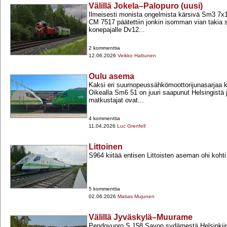
Välillä Jokela–Palopuro (uusi)
Ilmeisesti monista ongelmista kärsivä Sm3 7x1
CM 7517 päätettiin jonkin isomman vian takia 
konepajalle Dv12...
2 kommenttia
12.06.2026
Veikko Hattunen
Oulu asema
Kaksi eri suurnopeussähkömoottorijunasarjaa 
Oikealla Sm6 51 on juuri saapunut Helsingistä 
matkustajat ovat...
4 kommenttia
11.04.2026
Luc Grenfell
Littoinen
S964 kiitää entisen Littoisten aseman ohi kohti
5 kommenttia
02.06.2026
Matias Mujunen
Välillä Jyväskylä–Muurame
Pendovuoro S 158 Savon sydämestä Helsinkiin 