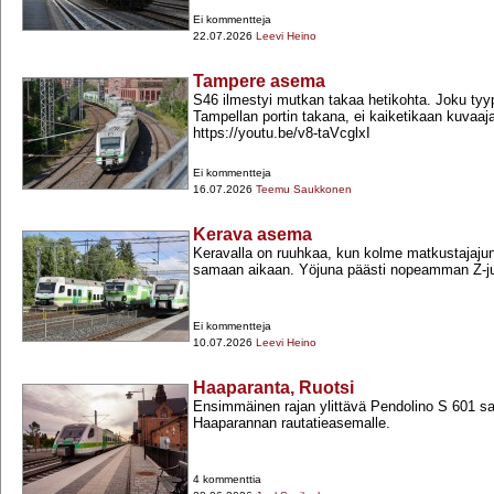
Ei kommentteja
22.07.2026
Leevi Heino
Tampere asema
S46 ilmestyi mutkan takaa hetikohta. Joku tyypp
Tampellan portin takana, ei kaiketikaan kuvaaj
https://youtu.be/v8-​taVcglxI
Ei kommentteja
16.07.2026
Teemu Saukkonen
Kerava asema
Keravalla on ruuhkaa, kun kolme matkustajaju
samaan aikaan. Yöjuna päästi nopeamman Z-​ju
Ei kommentteja
10.07.2026
Leevi Heino
Haaparanta, Ruotsi
Ensimmäinen rajan ylittävä Pendolino S 601 
Haaparannan rautatieasemalle.
4 kommenttia