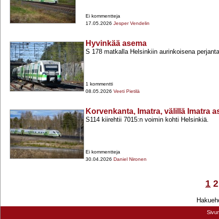
Ei kommentteja
17.05.2026
Jesper Vendelin
Hyvinkää asema
S 178 matkalla Helsinkiin aurinkoisena perjanta
1 kommentti
08.05.2026
Veeti Pietilä
Korvenkanta, Imatra, välillä Imatr
S114 kiirehtii 7015:n voimin kohti Helsinkiä.
Ei kommentteja
30.04.2026
Daniel Nironen
1
2
Hakuehd
Sivu