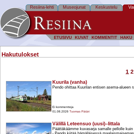
Resiina-lehti
Museojunat
Keskustelu
Va
ETUSIVU
KUVAT
KOMMENTIT
HAKU
Hakutulokset
1
2
Kuurila (vanha)
Pendo ohittaa Kuurilan entisen asema-​alueen r
Ei kommentteja
01.08.2026
Tuomas Pätäri
Välillä Leteensuo (uusi)–Iittala
Päättäkäämme kuvasarja samalle pellolle kuin 
-​ Pendo kiitää hämäläisessä maalaismaisemas