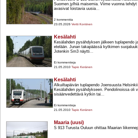
Suomen jylhiä maisemia. Viime vuonna tehdyt
avasivat loistavia uusia...
2 kommenttia
23.05.2026
Vertti Kontinen
Kesälahti
Kesälahden pysähdyksen jälkeen tuplapendo j
etelään. Junan takapäässä kytkimen suojaluukku
Jotenkin Sm3 näytti...
Ei kommentteja
21.05.2010
Tapio Keränen
Kesälahti
Alkuiltapäivän tuplapendo Joensuusta Helsinkiin 
Kesälahden pysähdykseen. Pendolinoissa oli v
sisäänvedettävä kytkin tai...
Ei kommentteja
21.05.2010
Tapio Keränen
Maaria (uusi)
S 913 Turusta Ouluun ohittaa Maarian liikenne