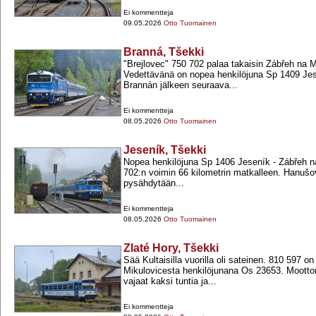
Ei kommentteja
09.05.2026
Otto Tuomainen
Branná, Tšekki
"Brejlovec" 750 702 palaa takaisin Zábřeh na 
Vedettävänä on nopea henkilöjuna Sp 1409 Jes
Brannán jälkeen seuraava...
Ei kommentteja
08.05.2026
Otto Tuomainen
Jeseník, Tšekki
Nopea henkilöjuna Sp 1406 Jeseník -​ Zábřeh 
702:n voimin 66 kilometrin matkalleen. Hanuš
pysähdytään...
Ei kommentteja
08.05.2026
Otto Tuomainen
Zlaté Hory, Tšekki
Sää Kultaisilla vuorilla oli sateinen. 810 597 o
Mikulovicesta henkilöjunana Os 23653. Moottor
vajaat kaksi tuntia ja...
Ei kommentteja