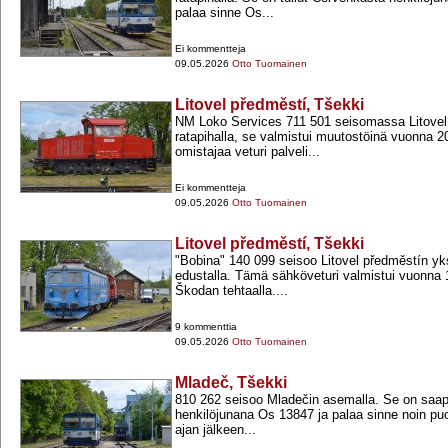
palaa sinne Os...
Ei kommentteja
09.05.2026
Otto Tuomainen
Litovel předměstí, Tšekki
NM Loko Services 711 501 seisomassa Litovel
ratapihalla, se valmistui muutostöinä vuonna 
omistajaa veturi palveli...
Ei kommentteja
09.05.2026
Otto Tuomainen
Litovel předměstí, Tšekki
"Bobina" 140 099 seisoo Litovel předměstín yksip
edustalla. Tämä sähköveturi valmistui vuonna
Škodan tehtaalla....
9 kommenttia
09.05.2026
Otto Tuomainen
Mladeč, Tšekki
810 262 seisoo Mladečin asemalla. Se on saa
henkilöjunana Os 13847 ja palaa sinne noin puol
ajan jälkeen...