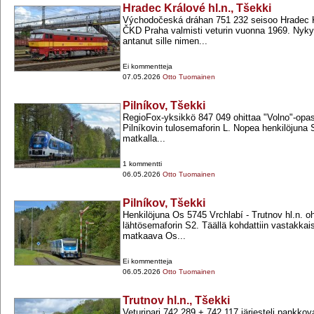
Hradec Králové hl.n., Tšekki
Východočeská dráhan 751 232 seisoo Hradec Kr
ČKD Praha valmisti veturin vuonna 1969. Nyky
antanut sille nimen...
Ei kommentteja
07.05.2026
Otto Tuomainen
Pilníkov, Tšekki
RegioFox-​yksikkö 847 049 ohittaa "Volno"-​opa
Pilníkovin tulosemaforin L. Nopea henkilöjuna
matkalla...
1 kommentti
06.05.2026
Otto Tuomainen
Pilníkov, Tšekki
Henkilöjuna Os 5745 Vrchlabí -​ Trutnov hl.n. oh
lähtösemaforin S2. Täällä kohdattiin vastakka
matkaava Os...
Ei kommentteja
06.05.2026
Otto Tuomainen
Trutnov hl.n., Tšekki
Veturipari 742 289 +​ 742 117 järjesteli pankko