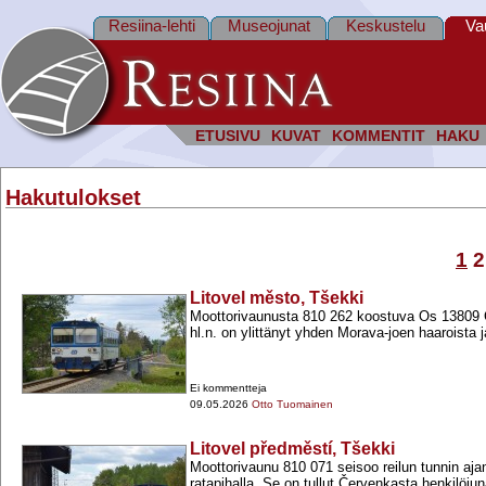
Resiina-lehti
Museojunat
Keskustelu
Va
ETUSIVU
KUVAT
KOMMENTIT
HAKU
Hakutulokset
1
2
Litovel město, Tšekki
Moottorivaunusta 810 262 koostuva Os 13809 Č
hl.n. on ylittänyt yhden Morava-​joen haaroista j
Ei kommentteja
09.05.2026
Otto Tuomainen
Litovel předměstí, Tšekki
Moottorivaunu 810 071 seisoo reilun tunnin aja
ratapihalla. Se on tullut Červenkasta henkilöj