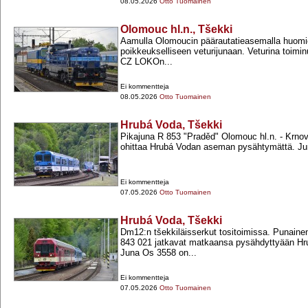
08.05.2026
Otto Tuomainen
Olomouc hl.n., Tšekki
Aamulla Olomoucin päärautatieasemalla huomion
poikkeukselliseen veturijunaan. Veturina toim
CZ LOKOn...
Ei kommentteja
08.05.2026
Otto Tuomainen
Hrubá Voda, Tšekki
Pikajuna R 853 "Praděd" Olomouc hl.n. -​ Krnov 
ohittaa Hrubá Vodan aseman pysähtymättä. Ju
Ei kommentteja
07.05.2026
Otto Tuomainen
Hrubá Voda, Tšekki
Dm12:n tšekkiläisserkut tositoimissa. Punainen
843 021 jatkavat matkaansa pysähdyttyään Hr
Juna Os 3558 on...
Ei kommentteja
07.05.2026
Otto Tuomainen