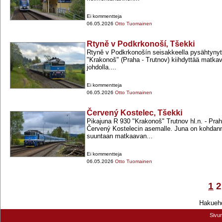
Ei kommentteja
06.05.2026
Otto Tuomainen
Rtyně v Podkrkonoší, Tšekki
Rtyně v Podkrkonošín seisakkeella pysähtynyt
"Krakonoš" (Praha -​ Trutnov) kiihdyttää matka
johdolla....
Ei kommentteja
06.05.2026
Otto Tuomainen
Červený Kostelec, Tšekki
Pikajuna R 930 "Krakonoš" Trutnov hl.n. -​ Pra
Červený Kostelecin asemalle. Juna on kohdan
suuntaan matkaavan...
Ei kommentteja
06.05.2026
Otto Tuomainen
1
2
Hakuehd
Sivu