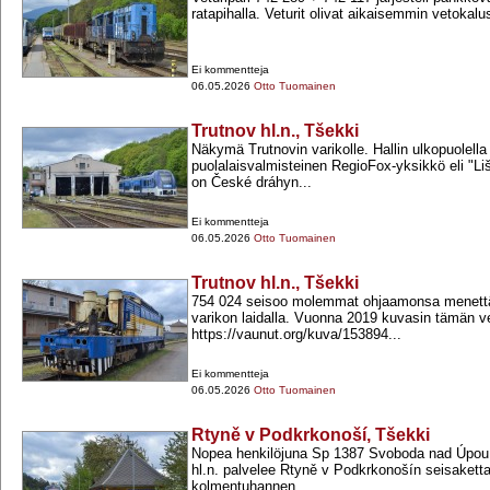
ratapihalla. Veturit olivat aikaisemmin vetokalu
Ei kommentteja
06.05.2026
Otto Tuomainen
Trutnov hl.n., Tšekki
Näkymä Trutnovin varikolle. Hallin ulkopuolella
puolalaisvalmisteinen RegioFox-​yksikkö eli "L
on České dráhyn...
Ei kommentteja
06.05.2026
Otto Tuomainen
Trutnov hl.n., Tšekki
754 024 seisoo molemmat ohjaamonsa menett
varikon laidalla. Vuonna 2019 kuvasin tämän ve
https://vaunut.org/kuva/153894...
Ei kommentteja
06.05.2026
Otto Tuomainen
Rtyně v Podkrkonoší, Tšekki
Nopea henkilöjuna Sp 1387 Svoboda nad Úpou 
hl.n. palvelee Rtyně v Podkrkonošín seisakett
kolmentuhannen...