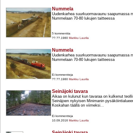
Nummela
Uudenkarhea suurkuormavaunu saapumassa mu
Nummelaan 70-​80 lukujen taitteessa
5 kommenttia
??.??.1980
Markku Laurila
Nummela
Uudenkarhea suurkuormavaunu saapumassa mu
Nummelaan 70-​80 lukujen taitteessa
Ei kommentteja
??.??.1980
Markku Laurila
Seinäjoki tavara
Aikaa on kulunut kun tavaraa on kulkenut teolli
Seinäjoen nykyisen Minimanin pysäköintialuee
Koskahan täällä on viimeksi...
Ei kommentteja
10.09.2016
Markku Laurila
Seinäjoki tavara