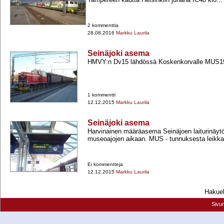
2 kommenttia
28.08.2016
Markku Laurila
Seinäjoki asema
HMVY:n Dv15 lähdössä Koskenkorvalle MUS192
1 kommentti
12.12.2015
Markku Laurila
Seinäjoki asema
Harvinainen määräasema Seinäjoen laiturinäy
museoajojen aikaan. MUS -​ tunnuksesta leikkau
Ei kommentteja
12.12.2015
Markku Laurila
Hakueh
Sivu