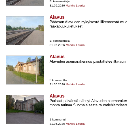
Ei kommentteja
31.05.2026
Markku Laurila
Alavus
Pääosan Alavuden nykyisestä liikenteestä mu
raakapuukuljetukset.
Ei kommentteja
31.05.2026
Markku Laurila
Alavus
Alavuden asemarakennus paistattelee ilta-​aur
3 kommenttia
31.05.2026
Markku Laurila
Alavus
Parhaat päivänsä nähnyt Alavuden asemaraken
monta tarinaa Suomalaisesta rautatiehistoriast
1 kommentti
31.05.2026
Markku Laurila