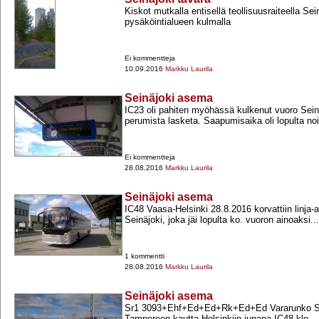
Kiskot mutkalla entisellä teollisuusraiteella S
pysäköintialueen kulmalla
Ei kommentteja
10.09.2016
Markku Laurila
Seinäjoki asema
IC23 oli pahiten myöhässä kulkenut vuoro Seinä
perumista lasketa. Saapumisaika oli lopulta no
Ei kommentteja
28.08.2016
Markku Laurila
Seinäjoki asema
IC48 Vaasa-​Helsinki 28.8.2016 korvattiin linja-​au
Seinäjoki, joka jäi lopulta ko. vuoron ainoaksi...
1 kommentti
28.08.2016
Markku Laurila
Seinäjoki asema
Sr1 3093+​Ehf+​Ed+​Ed+​Rk+​Ed+​Ed Vararunko S
Tampereen kautta Helsinkiin junana IC48 klo...