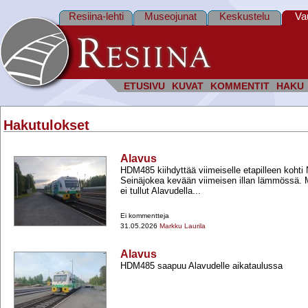
Resiina-lehti
Museojunat
Keskustelu
Va
ETUSIVU
KUVAT
KOMMENTIT
HAKU
Hakutulokset
Alavus
HDM485 kiihdyttää viimeiselle etapilleen kohti 
Seinäjokea kevään viimeisen illan lämmössä.
ei tullut Alavudella...
Ei kommentteja
31.05.2026
Markku Laurila
Alavus
HDM485 saapuu Alavudelle aikataulussa