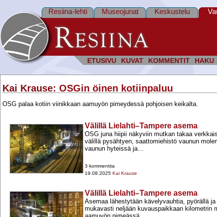
Resiina-lehti
Museojunat
Keskustelu
Va
ETUSIVU
KUVAT
KOMMENTIT
HAKU
Kai Krause
: OSGin öinen kotiinpaluu
OSG palaa kotiin viinikkaan aamuyön pimeydessä pohjoisen keikalta.
Välillä Lielahti–Tampere asema
OSG juna hiipii näkyviin mutkan takaa verkkai
välillä pysähtyen, saattomiehistö vaunun mol
vaunun hyteissä ja...
3 kommenttia
19.08.2025
Kai Krause
Välillä Lielahti–Tampere asema
Asemaa lähestytään kävelyvauhtia, pyörällä ja 
mukavasti neljään kuvauspaikkaan kilometrin m
aamuyön pimeässä...