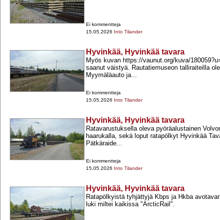
Ei kommentteja
15.05.2026
Into Tilander
Hyvinkää, Hyvinkää tavara
Myös kuvan https://vaunut.org/kuva/180059?u
saanut väistyä. Rautatiemuseon talliraiteilla ol
Myymäläauto ja...
Ei kommentteja
15.05.2026
Into Tilander
Hyvinkää, Hyvinkää tavara
Ratavarustuksella oleva pyöräalustainen Volvo
haarukalla, sekä loput ratapölkyt Hyvinkää Ta
Pätkäraide...
Ei kommentteja
15.05.2026
Into Tilander
Hyvinkää, Hyvinkää tavara
Ratapölkyistä tyhjättyjä Kbps ja Hkba avotava
luki miltei kaikissa "ArcticRail".