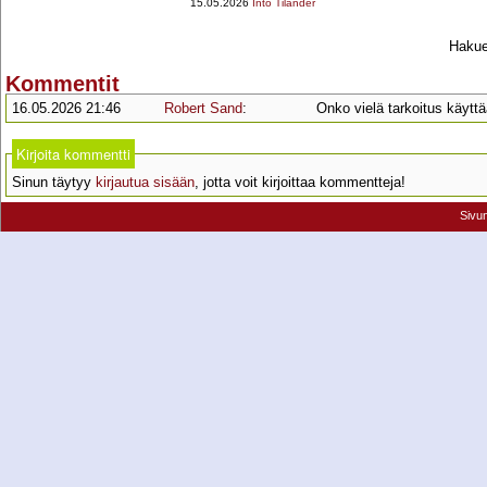
15.05.2026
Into Tilander
Hakueh
Kommentit
16.05.2026 21:46
Robert Sand
:
Onko vielä tarkoitus käytt
Kirjoita kommentti
Sinun täytyy
kirjautua sisään
, jotta voit kirjoittaa kommentteja!
Sivu