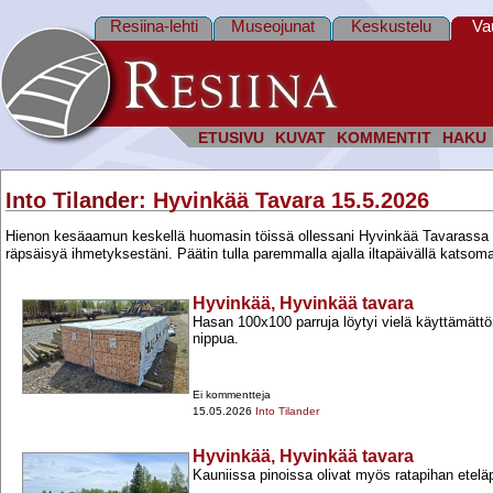
Resiina-lehti
Museojunat
Keskustelu
Va
ETUSIVU
KUVAT
KOMMENTIT
HAKU
Into Tilander
: Hyvinkää Tavara 15.5.2026
Hienon kesäaamun keskellä huomasin töissä ollessani Hyvinkää Tavarassa ole
räpsäisyä ihmetyksestäni. Päätin tulla paremmalla ajalla iltapäivällä katso
Hyvinkää, Hyvinkää tavara
Hasan 100x100 parruja löytyi vielä käyttämättö
nippua.
Ei kommentteja
15.05.2026
Into Tilander
Hyvinkää, Hyvinkää tavara
Kauniissa pinoissa olivat myös ratapihan eteläp