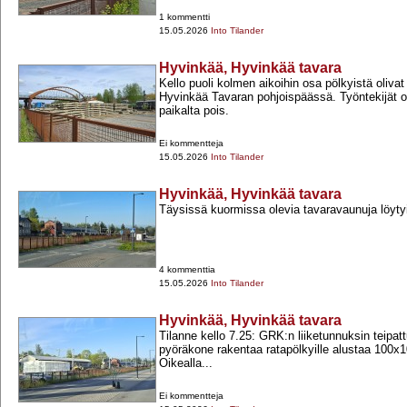
1 kommentti
15.05.2026
Into Tilander
Hyvinkää, Hyvinkää tavara
Kello puoli kolmen aikoihin osa pölkyistä olivat
Hyvinkää Tavaran pohjoispäässä. Työntekijät ol
paikalta pois.
Ei kommentteja
15.05.2026
Into Tilander
Hyvinkää, Hyvinkää tavara
Täysissä kuormissa olevia tavaravaunuja löytyi 
4 kommenttia
15.05.2026
Into Tilander
Hyvinkää, Hyvinkää tavara
Tilanne kello 7.25: GRK:n liiketunnuksin teipat
pyöräkone rakentaa ratapölkyille alustaa 100x1
Oikealla...
Ei kommentteja