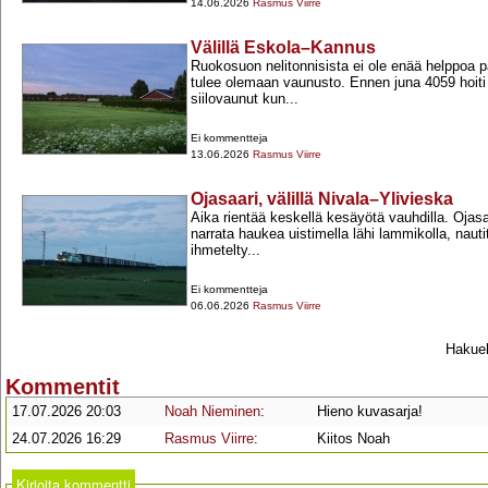
14.06.2026
Rasmus Viirre
Välillä Eskola–Kannus
Ruokosuon nelitonnisista ei ole enää helppoa 
tulee olemaan vaunusto. Ennen juna 4059 hoiti
siilovaunut kun...
Ei kommentteja
13.06.2026
Rasmus Viirre
Ojasaari, välillä Nivala–Ylivieska
Aika rientää keskellä kesäyötä vauhdilla. Ojas
narrata haukea uistimella lähi lammikolla, nauti
ihmetelty...
Ei kommentteja
06.06.2026
Rasmus Viirre
Hakueh
Kommentit
17.07.2026 20:03
Noah Nieminen
:
Hieno kuvasarja!
24.07.2026 16:29
Rasmus Viirre
:
Kiitos Noah
Kirjoita kommentti