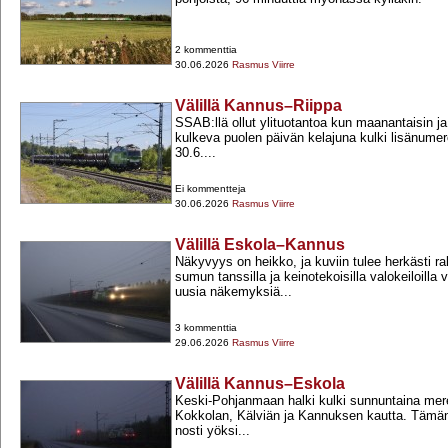
2 kommenttia
30.06.2026
Rasmus Viirre
Välillä Kannus–Riippa
SSAB:llä ollut ylituotantoa kun maanantaisin ja
kulkeva puolen päivän kelajuna kulki lisänumero
30.6....
Ei kommentteja
30.06.2026
Rasmus Viirre
Välillä Eskola–Kannus
Näkyvyys on heikko, ja kuviin tulee herkästi ra
sumun tanssilla ja keinotekoisilla valokeiloilla
uusia näkemyksiä...
3 kommenttia
29.06.2026
Rasmus Viirre
Välillä Kannus–Eskola
Keski-​Pohjanmaan halki kulki sunnuntaina mere
Kokkolan, Kälviän ja Kannuksen kautta. Tämän 
nosti yöksi...