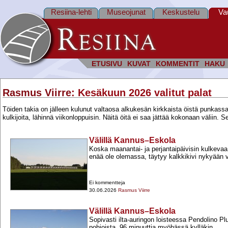
Resiina-lehti
Museojunat
Keskustelu
Va
ETUSIVU
KUVAT
KOMMENTIT
HAKU
Rasmus Viirre
: Kesäkuun 2026 valitut palat
Töiden takia on jälleen kulunut valtaosa alkukesän kirkkaista öistä punkas
kulkijoita, lähinnä viikonloppuisin. Näitä öitä ei saa jättää kokonaan väliin.
Välillä Kannus–Eskola
Koska maanantai-​ ja perjantaipäivisin kulkevaa
enää ole olemassa, täytyy kalkkikivi nykyään v
Ei kommentteja
30.06.2026
Rasmus Viirre
Välillä Kannus–Eskola
Sopivasti ilta-​auringon loisteessa Pendolino Plu
pohjoista, 96 minuuttia myöhässä kylläkin.