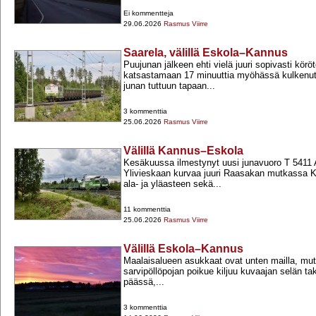
Ei kommentteja
29.06.2026
Rasmus Viirre
Saarela, välillä Eskola–Kannus
Puujunan jälkeen ehti vielä juuri sopivasti körö
katsastamaan 17 minuuttia myöhässä kulkenu
junan tuttuun tapaan...
3 kommenttia
25.06.2026
Rasmus Viirre
Välillä Kannus–Eskola
Kesäkuussa ilmestynyt uusi junavuoro T 5411 
Ylivieskaan kurvaa juuri Raasakan mutkassa K
ala-​ ja yläasteen sekä...
11 kommenttia
25.06.2026
Rasmus Viirre
Välillä Eskola–Kannus
Maalaisalueen asukkaat ovat unten mailla, mut
sarvipöllöpojan poikue kiljuu kuvaajan selän ta
päässä,...
3 kommenttia