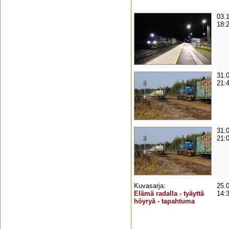
03.
18:
31.
21:
31.
21:
Kuvasarja:
25.
Elämä radalla - tyäyttä
14:
höyryä - tapahtuma