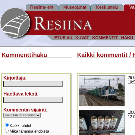
Resiina-lehti
Museojunat
Keskustelu
Va
ETUSIVU
KUVAT
KOMMENTIT
HAKU
Kommenttihaku
Kaikki kommentit / 
Kirjoittaja:
26.
19:
Haettava teksti:
Kommentin sijainti:
18.
12:
Kaikki ehdot
Mikä tahansa ehdoista