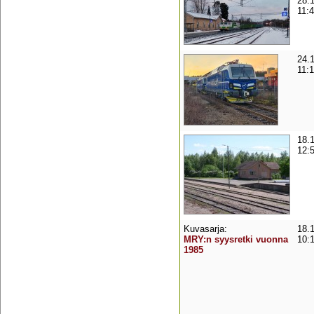
28.
11:
24.
11:
18.
12:
Kuvasarja:
18.
MRY:n syysretki vuonna
10:
1985