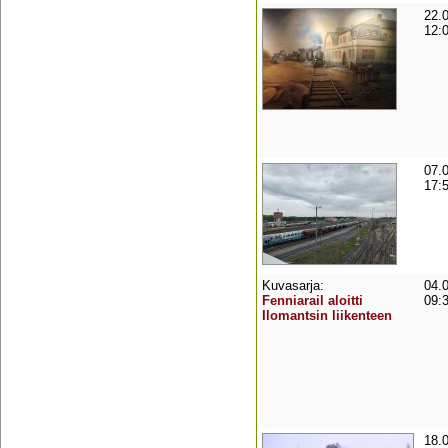
22.
12:
07.
17:
Kuvasarja:
04.
Fenniarail aloitti
09:
Ilomantsin liikenteen
18.