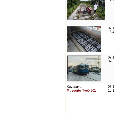
12:
07.
13:
07.
09:
Kuvasarja:
05.
Museoitu Tve5 601
13: