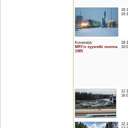
18.
10:
Kuvasarja:
18.
MRY:n syysretki vuonna
10:
1985
12.
16:
12.