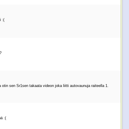
 :(
?
otin sen Sr1sen takaata videon joka liitti autovaunuja raiteella 1.
ä :(