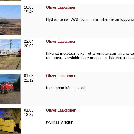
10.05.
Oliver Laaksonen
19:45
Nythän tämä KWB Konin:in hiililiikenne on loppunut j
22.04.
Oliver Laaksonen
20:02
Ikkunat irrotetaan siksi, että romutuksen aikana kai
romutusta varsinkin itä-euroopassa. Ikkunat luultava
01.03.
Oliver Laaksonen
22:12
tuossahan kärsii laipat
01.03.
Oliver Laaksonen
13:37
tyylikäs virroitin