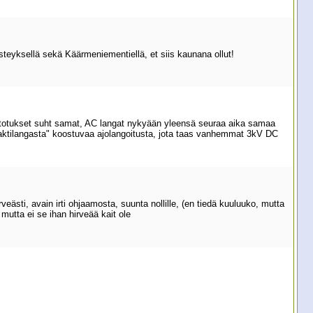
eyksellä sekä Käärmeniementiellä, et siis kaunana ollut!
mitotukset suht samat, AC langat nykyään yleensä seuraa aika samaa
ntaktilangasta" koostuvaa ajolangoitusta, jota taas vanhemmat 3kV DC
irveästi, avain irti ohjaamosta, suunta nollille, (en tiedä kuuluuko, mutta
utta ei se ihan hirveää kait ole