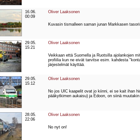
16.06.
Oliver Laaksonen
00:09
Kuvasin tismalleen saman junan Markkasen tasorist
29.05.
Oliver Laaksonen
15:21
Veikkaan että Suomella ja Ruotsilla ajolankojen 
profiilia kun ne eivät tarvitse esim. kahdesta "ko
järjestelmät käyttää.
29.05.
Oliver Laaksonen
15:12
No jos UIC kaapelit ovat jo kiinni, ei se kait ihan h
pääkytkimen aukaisu) ja Edoon, on siinä muutakin m
28.05.
Oliver Laaksonen
22:06
No nyt on!