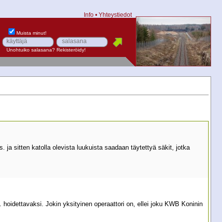
Info
•
Yhteystiedot
Muista minut!
Unohtuiko salasana?
Rekisteröidy!
. ja sitten katolla olevista luukuista saadaan täytettyä säkit, jotka
hoidettavaksi. Jokin yksityinen operaattori on, ellei joku KWB Koninin