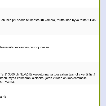
ohi niin piti saada telineestä irti kamera, mutta ihan hyvä tästä tulikin!
n deevereitä varkauden pönttöjunassa…
 ”Sr1” 3000 oli NEVZillä koeveturina, ja tuossahan taisi olla venäläistä
ääkseni myös korkeampi ajolanka, joten virrotin on korkeammalle
ysin varma.
ta :D