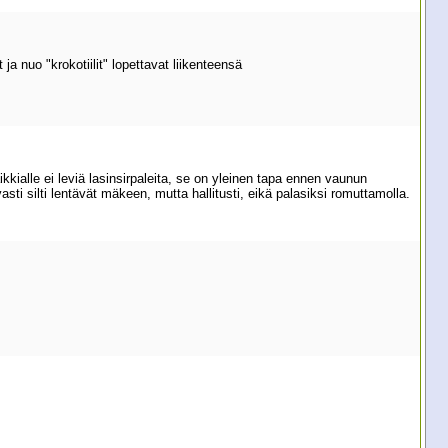
a nuo "krokotiilit" lopettavat liikenteensä
kkialle ei leviä lasinsirpaleita, se on yleinen tapa ennen vaunun
sti silti lentävät mäkeen, mutta hallitusti, eikä palasiksi romuttamolla.