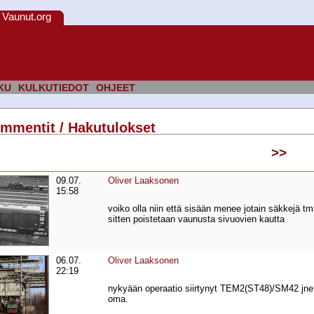
Vaunut.org
KU
KULKUTIEDOT
OHJEET
ommentit / Hakutulokset
>>
09.07.
Oliver Laaksonen
15:58
voiko olla niin että sisään menee jotain säkkejä tms
sitten poistetaan vaunusta sivuovien kautta
06.07.
Oliver Laaksonen
22:19
nykyään operaatio siirtynyt TEM2(ST48)/SM42 jne. 
oma.