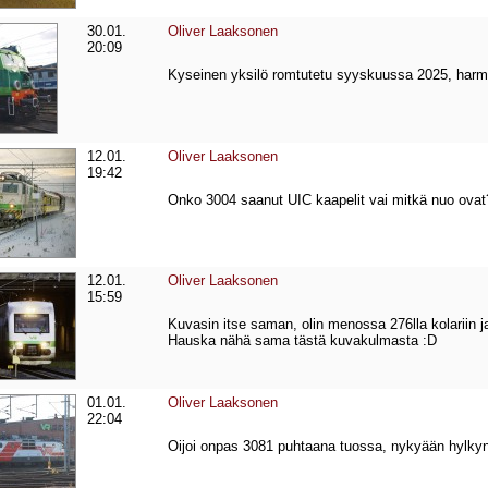
30.01.
Oliver Laaksonen
20:09
Kyseinen yksilö romtutetu syyskuussa 2025, harmi
12.01.
Oliver Laaksonen
19:42
Onko 3004 saanut UIC kaapelit vai mitkä nuo ovat
12.01.
Oliver Laaksonen
15:59
Kuvasin itse saman, olin menossa 276lla kolariin ja 
Hauska nähä sama tästä kuvakulmasta :D
01.01.
Oliver Laaksonen
22:04
Oijoi onpas 3081 puhtaana tuossa, nykyään hylkyn