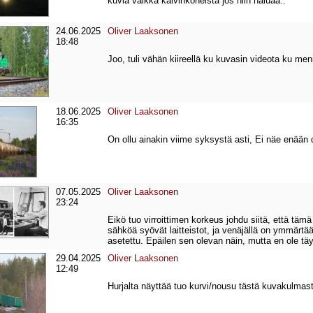
kuvia vaikka kaivinkoneista jos niin haluaa..
24.06.2025
Oliver Laaksonen
18:48
Joo, tuli vähän kiireellä ku kuvasin videota ku meni 
18.06.2025
Oliver Laaksonen
16:35
On ollu ainakin viime syksystä asti, Ei näe enää
07.05.2025
Oliver Laaksonen
23:24
Eikö tuo virroittimen korkeus johdu siitä, että tämä
sähköä syövät laitteistot, ja venäjällä on ymmärt
asetettu. Epäilen sen olevan näin, mutta en ole tä
29.04.2025
Oliver Laaksonen
12:49
Hurjalta näyttää tuo kurvi/nousu tästä kuvakulmas