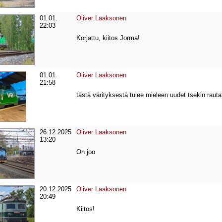
01.01.
Oliver Laaksonen
22:03
Korjattu, kiitos Jorma!
01.01.
Oliver Laaksonen
21:58
tästä värityksestä tulee mieleen uudet tsekin rauta
26.12.2025
Oliver Laaksonen
13:20
On joo
20.12.2025
Oliver Laaksonen
20:49
Kiitos!