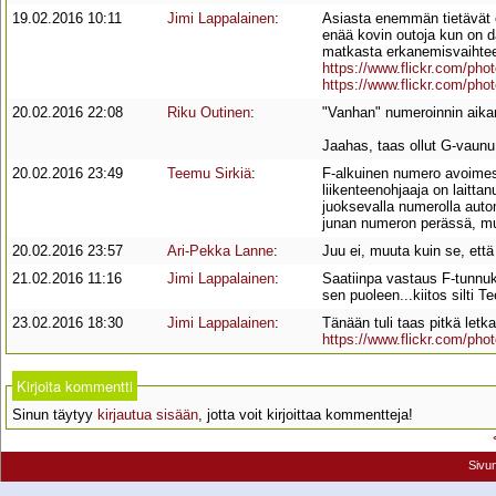
19.02.2016 10:11
Jimi Lappalainen
:
Asiasta enemmän tietävät o
enää kovin outoja kun on dat
matkasta erkanemisvaihte
https://www.flickr.com/pho
https://www.flickr.com/pho
20.02.2016 22:08
Riku Outinen
:
"Vanhan" numeroinnin aikan
Jaahas, taas ollut G-vaunu
20.02.2016 23:49
Teemu Sirkiä
:
F-alkuinen numero avoimess
liikenteenohjaaja on laitta
juoksevalla numerolla autom
junan numeron perässä, mut
20.02.2016 23:57
Ari-Pekka Lanne
:
Juu ei, muuta kuin se, ett
21.02.2016 11:16
Jimi Lappalainen
:
Saatiinpa vastaus F-tunnuk
sen puoleen...kiitos silti T
23.02.2016 18:30
Jimi Lappalainen
:
Tänään tuli taas pitkä let
https://www.flickr.com/pho
Kirjoita kommentti
Sinun täytyy
kirjautua sisään
, jotta voit kirjoittaa kommentteja!
Sivu