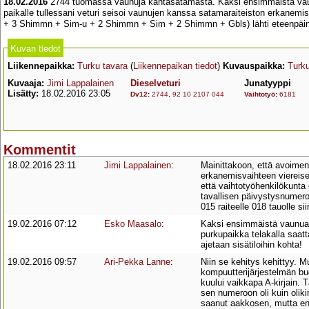
18.02.2016
2744 tuomassa vaunuja kantasatamasta. Kaksi ensimmäistä vaunua,
paikalle tullessani veturi seisoi vaunujen kanssa satamaraiteiston erkane
+ 3 Shimmn + Sim-u + 2 Shimmn + Sim + 2 Shimmn + Gbls) lähti eteenpäin
Kuvan tiedot
Liikennepaikka:
Turku tavara
(
Liikennepaikan tiedot
)
Kuvauspaikka:
Turk
Kuvaaja:
Jimi Lappalainen
Dieselveturi
Junatyyppi
Lisätty:
18.02.2016 23:05
Dv12
:
2744
,
92 10 2107 044
Vaihtotyö
:
6181
Kommentit
18.02.2016 23:11
Jimi Lappalainen
:
Mainittakoon, että avoime
erkanemisvaihteen viereisel
että vaihtotyöhenkilökunta
tavallisen päivystysnumero
015 raiteelle 018 tauolle si
19.02.2016 07:12
Esko Maasalo
:
Kaksi ensimmäistä vaunua l
purkupaikka telakalla saatt
ajetaan sisätiloihin kohta!
19.02.2016 09:57
Ari-Pekka Lanne
:
Niin se kehitys kehittyy. Mu
kompuutterijärjestelmän bu
kuului vaikkapa A-kirjain. T
sen numeroon oli kuin oliki
saanut aakkosen, mutta en