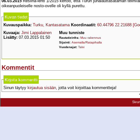
06.03.2015
Resiina-lehti 1/2015 kertoo, että Turun junalauttasataman telinvai
oikeanpuoleiselle nosto-ovelle oli kyllä purettu.
Kuvan tiedot
Kuvauspaikka:
Turku, Kantasatama
Koordinaatit:
60.44796 22.21688
[Go
Kuvaaja:
Jimi Lappalainen
Muu tunniste
Lisätty:
07.03.2015 01:50
Rautatieinfra:
Muu rakennus
Sijainti:
Asemalla/Ratapihalla
Vuodenajat:
Talvi
Kommentit
Kirjoita kommentti
Sinun täytyy
kirjautua sisään
, jotta voit kirjoittaa kommentteja!
Sivu