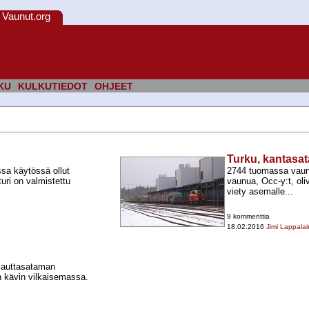
Vaunut.org
KU
KULKUTIEDOT
OHJEET
Turku, kantasat
sa käytössä ollut
2744 tuomassa vaun
uri on valmistettu
vaunua, Occ-​y:t, oli
viety asemalle...
9 kommenttia
18.02.2016
Jimi Lappala
nalauttasataman
un kävin vilkaisemassa.