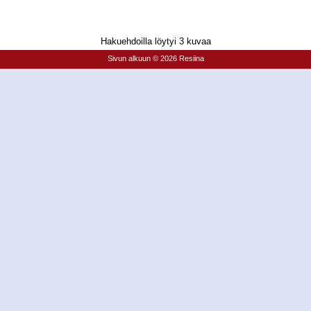
Hakuehdoilla löytyi 3 kuvaa
Sivun alkuun
© 2026 Resiina