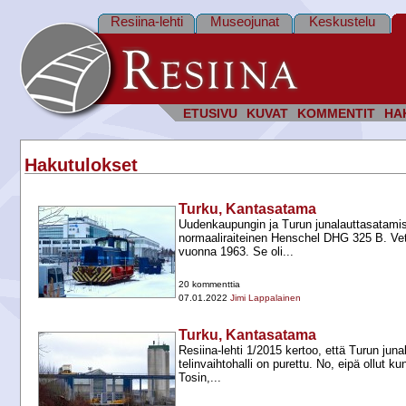
Resiina-lehti
Museojunat
Keskustelu
ETUSIVU
KUVAT
KOMMENTIT
HA
Hakutulokset
Turku, Kantasatama
Uudenkaupungin ja Turun junalauttasatamis
normaaliraiteinen Henschel DHG 325 B. Vet
vuonna 1963. Se oli...
20 kommenttia
07.01.2022
Jimi Lappalainen
Turku, Kantasatama
Resiina-​lehti 1/2015 kertoo, että Turun ju
telinvaihtohalli on purettu. No, eipä ollut k
Tosin,...