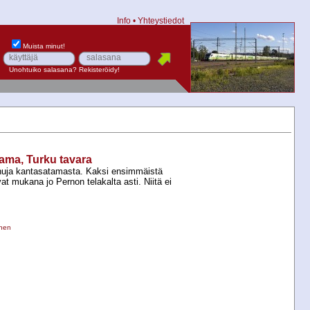
Info
•
Yhteystiedot
Muista minut!
Unohtuiko salasana?
Rekisteröidy!
ama, Turku tavara
uja kantasatamasta. Kaksi ensimmäistä
vat mukana jo Pernon telakalta asti. Niitä ei
inen