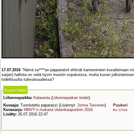
17.07.2016
"Nämä sa****an papparatsit ehtivät kameroineen kuvailemaan mill
sarjan) hallinta on vielä hyvin muistin sopukoissa, mutta kuvan julkistamisen
todellisuutta tulevaisuudessa?
Kuvan tiedot
Liikennepaikka:
Kalaranta
(
Liikennepaikan tiedot
)
Kuvaaja:
Tunnistettu paparazzi (Lisännyt:
Jorma Toivonen
)
Puukori
Kuvasarja:
HMVY:n mukana Uutenkaupunkiin 2016
Fo
:
22508
Lisätty:
26.07.2016 22:47