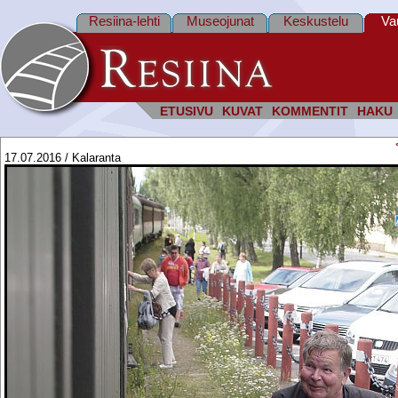
Resiina-lehti
Museojunat
Keskustelu
Va
ETUSIVU
KUVAT
KOMMENTIT
HAKU
17.07.2016 / Kalaranta