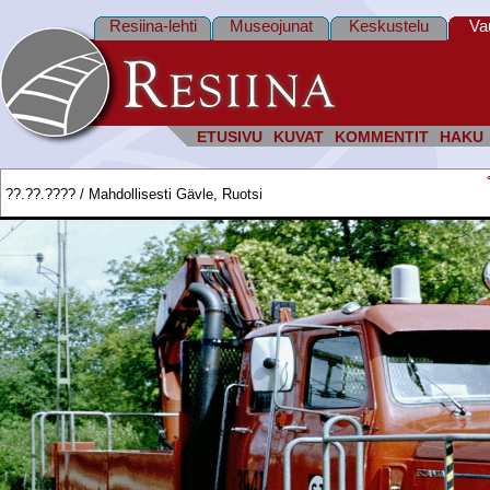
Resiina-lehti
Museojunat
Keskustelu
Va
ETUSIVU
KUVAT
KOMMENTIT
HAKU
??.??.???? / Mahdollisesti Gävle, Ruotsi