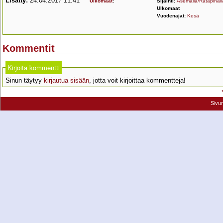
Lisätty:
24.04.2017 11:41
Ulkomaat
:
Sijainti:
Asemalla/Ratapihall
Ulkomaat
Vuodenajat:
Kesä
Kommentit
Kirjoita kommentti
Sinun täytyy
kirjautua sisään
, jotta voit kirjoittaa kommentteja!
Sivu