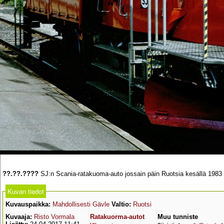
??.??.????
SJ:n Scania-ratakuoma-auto jossain päin Ruotsia kesällä 1983 (
Kuvan tiedot
Kuvauspaikka:
Mahdollisesti Gävle
Valtio:
Ruotsi
Kuvaaja:
Risto Vormala
Ratakuorma-autot
Muu tunniste