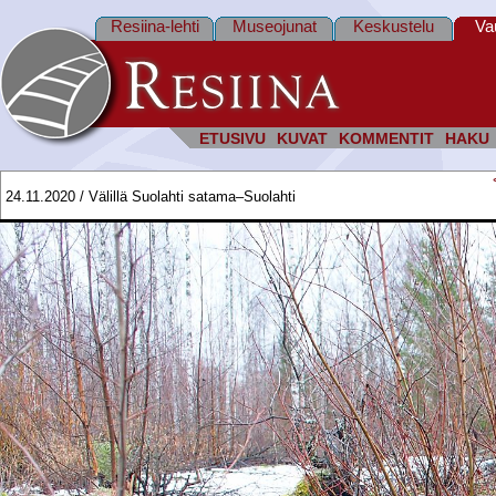
Resiina-lehti
Museojunat
Keskustelu
Va
ETUSIVU
KUVAT
KOMMENTIT
HAKU
24.11.2020 / Välillä Suolahti satama–Suolahti