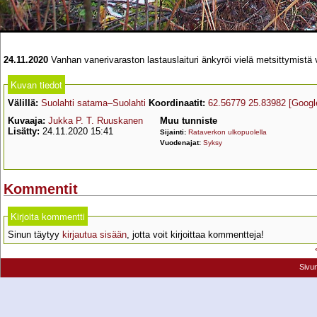
24.11.2020
Vanhan vanerivaraston lastauslaituri änkyröi vielä metsittymist
Kuvan tiedot
Välillä:
Suolahti satama–Suolahti
Koordinaatit:
62.56779 25.83982
[Googl
Kuvaaja:
Jukka P. T. Ruuskanen
Muu tunniste
Lisätty:
24.11.2020 15:41
Sijainti:
Rataverkon ulkopuolella
Vuodenajat:
Syksy
Kommentit
Kirjoita kommentti
Sinun täytyy
kirjautua sisään
, jotta voit kirjoittaa kommentteja!
Sivu