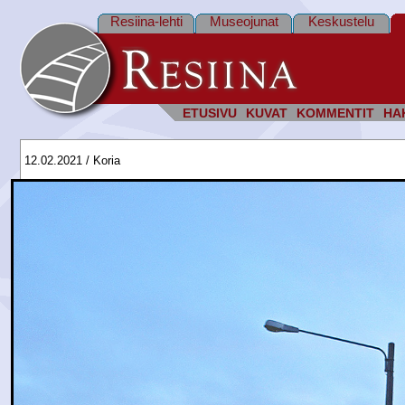
Resiina-lehti
Museojunat
Keskustelu
ETUSIVU
KUVAT
KOMMENTIT
HA
12.02.2021 / Koria