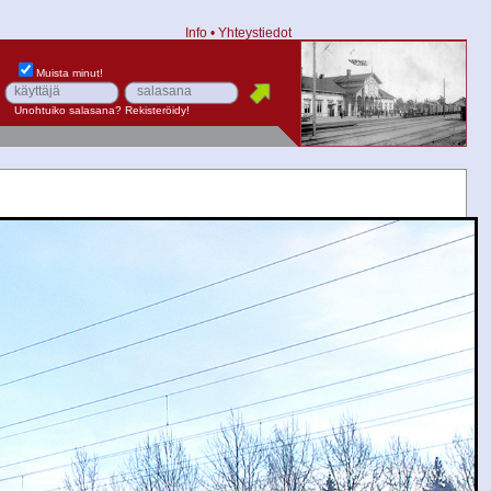
Info
•
Yhteystiedot
Muista minut!
Unohtuiko salasana?
Rekisteröidy!