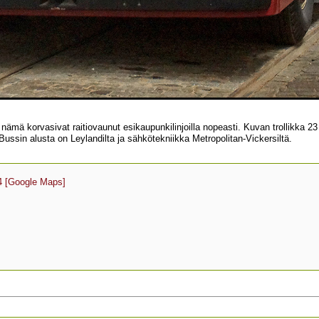
ämä korvasivat raitiovaunut esikaupunkilinjoilla nopeasti. Kuvan trollikka 2
Bussin alusta on Leylandilta ja sähkötekniikka Metropolitan-Vickersiltä.
4
[Google Maps]