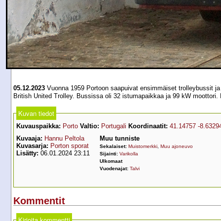
05.12.2023
Vuonna 1959 Portoon saapuivat ensimmäiset trolleybussit ja n
British United Trolley. Bussissa oli 32 istumapaikkaa ja 99 kW moottori. 
Kuvan tiedot
Kuvauspaikka:
Porto
Valtio:
Portugali
Koordinaatit:
41.14757 -8.6329
Kuvaaja:
Hannu Peltola
Muu tunniste
Kuvasarja:
Porton sporat
Sekalaiset:
Muistomerkki
,
Muu ajoneuvo
Lisätty:
06.01.2024 23:11
Sijainti:
Varikolla
Ulkomaat
Vuodenajat:
Talvi
Kommentit
Kirjoita kommentti