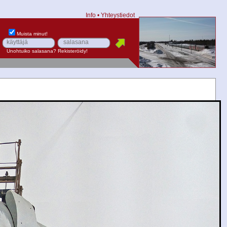
Info
•
Yhteystiedot
Muista minut!
Unohtuiko salasana?
Rekisteröidy!