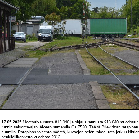
17.05.2025
Moottorivaunusta 813 040 ja ohjausvaunusta 913 040 muodostuva
tunnin seisonta-ajan jälkeen numerolla Os 7520. Täältä Prievidzan ratapihan
suuntiin. Ratapihan toisesta päästä, kuvaajan selän takaa, rata jatkuu Nitri
henkilöliikennettä vuodesta 2012.