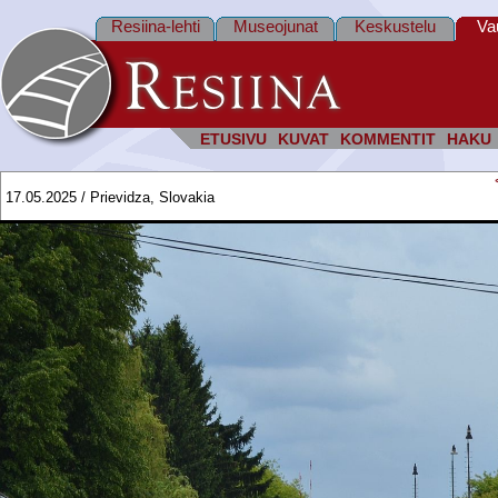
Resiina-lehti
Museojunat
Keskustelu
Va
ETUSIVU
KUVAT
KOMMENTIT
HAKU
17.05.2025 / Prievidza, Slovakia