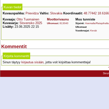
Kuvan tiedot
Kuvauspaikka:
Prievidza
Valtio:
Slovakia
Koordinaatit:
48.77442 18.6166
Kuvaaja:
Otto Tuomainen
Moottorivaunu
Muu tunniste
Kuvasarja:
Slovensko 2025
Ulkomaat
:
813040
Sijainti:
Asemalla/Ratapihalla
Lisätty:
23.06.2025 22:15
Ulkomaat
Vuodenajat:
Kevät
Kommentit
Kirjoita kommentti
Sinun täytyy
kirjautua sisään
, jotta voit kirjoittaa kommentteja!
Sivu